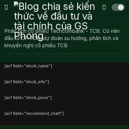
Phân tích cổ phiếu Techcombank - TCB. Có nên
đầu tư CP TCB, dự đoán xu hướng, phân tích và
khuyến nghị cổ phiếu TCB
[acf field="stock_name"]
[acf field="stock_info"]
[acf field="stock_price"]
[acf field="recommend_chart"]