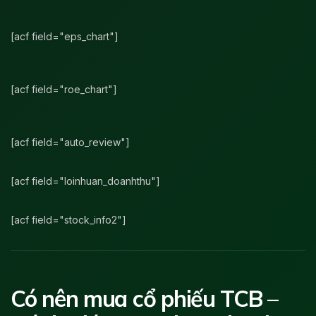
[acf field="eps_chart"]
[acf field="roe_chart"]
[acf field="auto_review"]
[acf field="loinhuan_doanhthu"]
[acf field="stock_info2"]
Có nên mua cổ phiếu TCB –