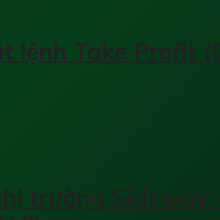
lệnh Take Profit (C
thị trường Sideway 