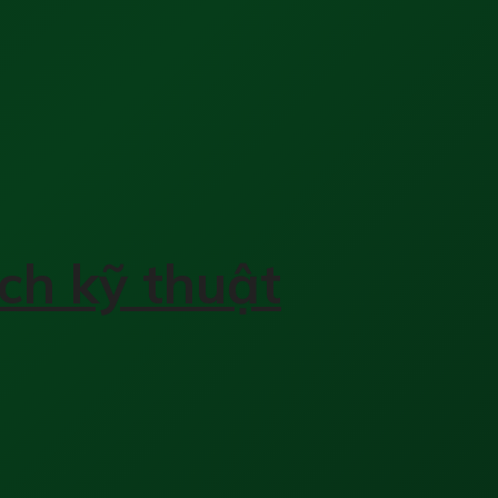
ch kỹ thuật