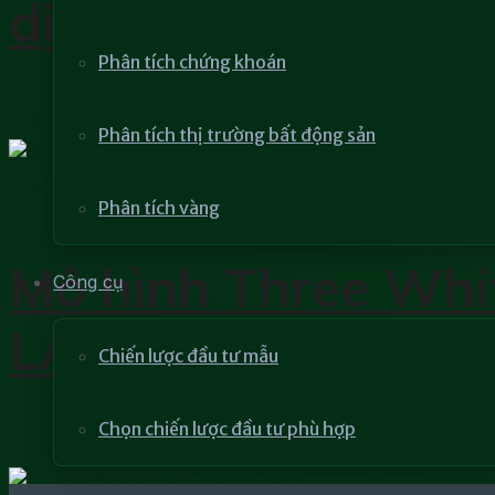
dịch ra sao?
Phân tích chứng khoán
7 Tháng 8, 2023
Phân tích thị trường bất động sản
Học phân tích kỹ thuật
Phân tích vàng
Mô hình Three White
Công cụ
LẦM nhiều người m
Chiến lược đầu tư mẫu
Chọn chiến lược đầu tư phù hợp
14 Tháng 7, 2023