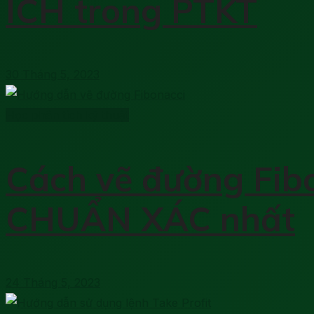
ÍCH trong PTKT
30 Tháng 5, 2023
Học phân tích kỹ thuật
Cách vẽ đường Fibo
CHUẨN XÁC nhất
24 Tháng 5, 2023