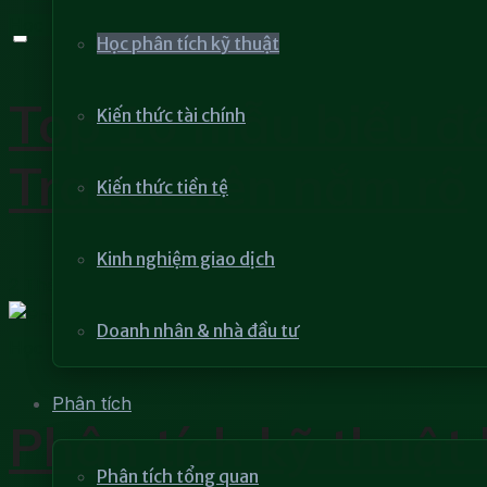
Học phân tích kỹ thuật
Học phân tích kỹ thuật
Top 10 mẫu biểu đồ
Kiến thức tài chính
Trader nên nắm rõ
Kiến thức tiền tệ
Kinh nghiệm giao dịch
2 Tháng 8, 2023
Doanh nhân & nhà đầu tư
Học phân tích kỹ thuật
Phân tích
Phân tích kỹ thuật 
Phân tích tổng quan