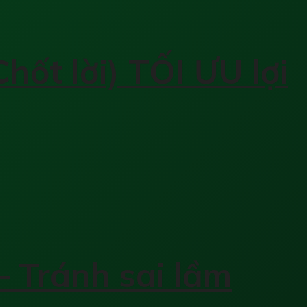
hốt lời) TỐI ƯU lợi
– Tránh sai lầm