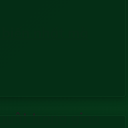
 biến nhất mà
thuật trong giao