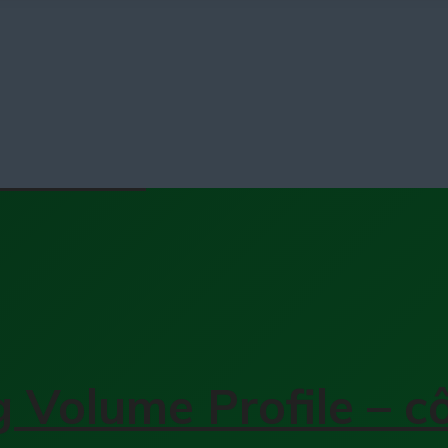
 MFI là gì? Cách vậ
uả nhất
 Volume Profile – 