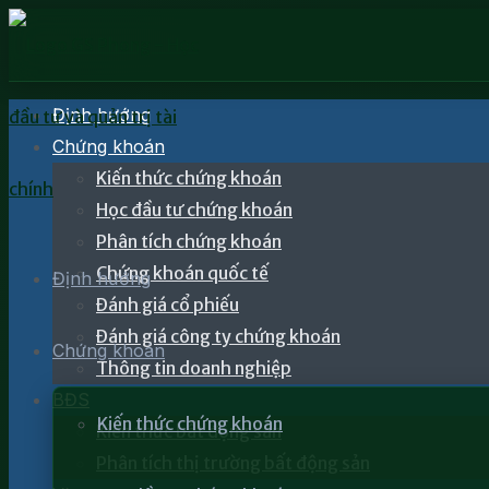
Định hướng
Chứng khoán
Kiến thức chứng khoán
Học đầu tư chứng khoán
Phân tích chứng khoán
Chứng khoán quốc tế
Định hướng
Đánh giá cổ phiếu
Đánh giá công ty chứng khoán
Chứng khoán
Thông tin doanh nghiệp
BĐS
Kiến thức chứng khoán
Kiến thức bất động sản
Phân tích thị trường bất động sản