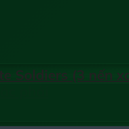
 Soldiers (3 nến xa
ắc phải