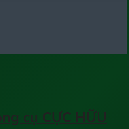
n dụng Money Flow
công cụ CỰC HỮU