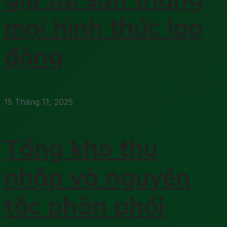
mọi hình thức lao
động
15 Tháng 11, 2025
Tổng kho thu
nhập và nguyên
tắc phân phối