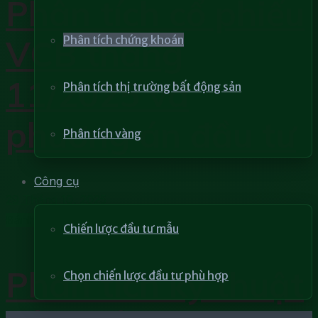
Phân tích cổ phiếu
VCB tháng
Phân tích chứng khoán
11/2025 và
Phân tích thị trường bất động sản
phương án đầu tư
Phân tích vàng
Công cụ
29 Tháng 10, 2025
Đánh giá cổ phiếu
Chiến lược đầu tư mẫu
Phân tích kỹ thuật
Chọn chiến lược đầu tư phù hợp