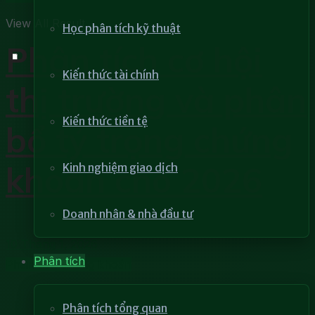
View All Result
Học phân tích kỹ thuật
Phân tích cơ hội
Kiến thức tài chính
thị trường và phân
Kiến thức tiền tệ
bổ tỷ trọng chứng
khoán cho 2026
Kinh nghiệm giao dịch
Doanh nhân & nhà đầu tư
10 Tháng 1, 2026
Phân tích
Phân tích chứng khoán
Phân tích tổng quan