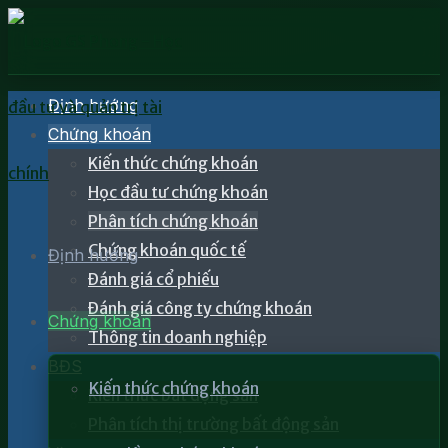
Định hướng
Chứng khoán
Kiến thức chứng khoán
Học đầu tư chứng khoán
Phân tích chứng khoán
Chứng khoán quốc tế
Định hướng
Đánh giá cổ phiếu
Đánh giá công ty chứng khoán
Chứng khoán
Thông tin doanh nghiệp
BĐS
Kiến thức chứng khoán
Kiến thức bất động sản
Phân tích thị trường bất động sản