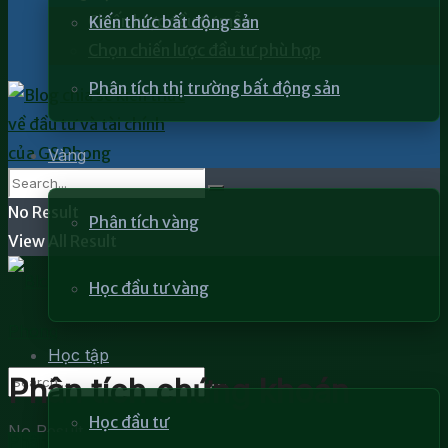
Chiến lược đầu tư mẫu
Kiến thức bất động sản
Chọn chiến lược đầu tư phù hợp
Phân tích thị trường bất động sản
Vàng
No Result
Phân tích vàng
View All Result
Học đầu tư vàng
Học tập
Phân tích chứng khoán
Học đầu tư
No Result
Phân tích chứng khoán