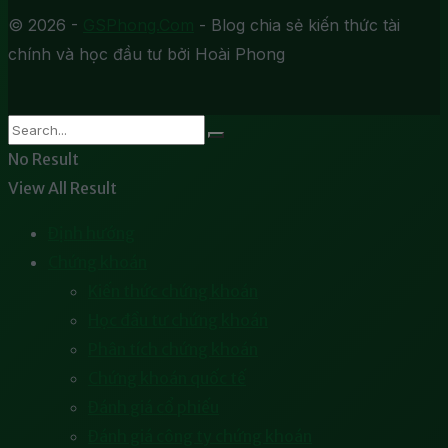
© 2026 -
GSPhong.Com
- Blog chia sẻ kiến thức tài
chính và học đầu tư bởi Hoài Phong
No Result
View All Result
Định hướng
Chứng khoán
Kiến thức chứng khoán
Học đầu tư chứng khoán
Phân tích chứng khoán
Chứng khoán quốc tế
Đánh giá cổ phiếu
Đánh giá công ty chứng khoán