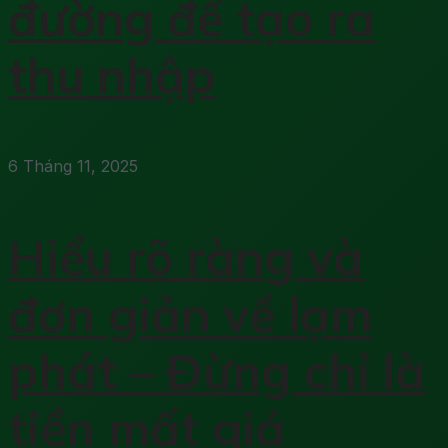
đường để tạo ra
thu nhập
6 Tháng 11, 2025
Hiểu rõ ràng và
đơn giản về lạm
phát – Đừng chỉ là
tiền mất giá