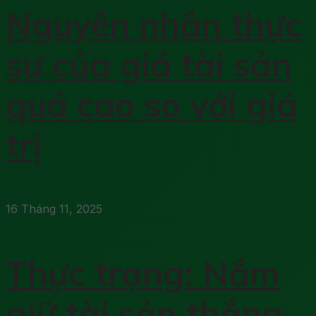
Nguyên nhân thực
sự của giá tài sản
quá cao so với giá
trị
16 Tháng 11, 2025
Thực trạng: Nắm
giữ tài sản thắng