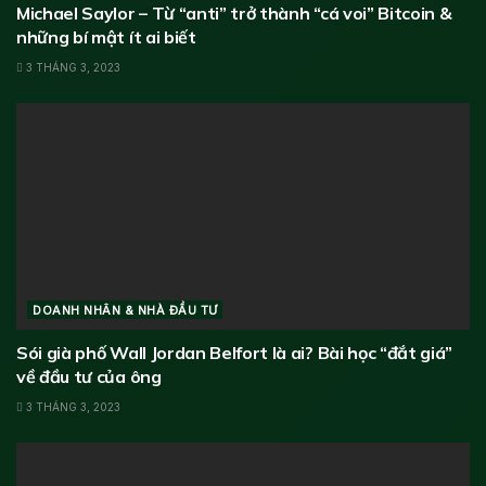
Michael Saylor – Từ “anti” trở thành “cá voi” Bitcoin &
những bí mật ít ai biết
3 THÁNG 3, 2023
DOANH NHÂN & NHÀ ĐẦU TƯ
Sói già phố Wall Jordan Belfort là ai? Bài học “đắt giá”
về đầu tư của ông
3 THÁNG 3, 2023