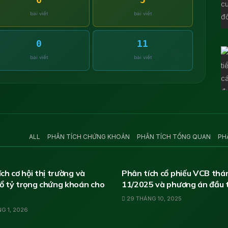
bài viết
bài viết
0
11
bài viết
bài viết
ALL
PHÂN TÍCH CHỨNG KHOÁN
PHÂN TÍCH TỔNG QUAN
PH
TÍCH CHỨNG KHOÁN
PHÂN TÍCH CHỨNG KHOÁN
ch cơ hội thị trường và
Phân tích cổ phiếu VCB thá
ổ tỷ trọng chứng khoán cho
11/2025 và phương án đầu 
29 THÁNG 10, 2025
G 1, 2026
TÍCH TỔNG QUAN