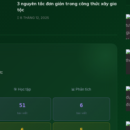
3 nguyên tắc đơn giản trong công thức xây gia
tộc
8 THÁNG 12, 2025
ực
🎯 Học tập
📊 Phân tích
51
6
bài viết
bài viết
6
5