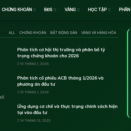
CHỨNG KHOÁN
BĐS
VÀNG
HỌC TẬP
PHÂN
ALL
CHỨNG KHOÁN
BẤT ĐỘNG SẢN
VÀNG VÀ HÀNG HÓA
Phân tích cơ hội thị trường và phân bổ tỷ
trọng chứng khoán cho 2026
10 THÁNG 1, 2026
Phân tích cổ phiếu ACB tháng 1/2026 và
phương án đầu tư
10 THÁNG 1, 2026
 số
Ứng dụng cơ chế và thực trạng chính sách hiện
tại vào đầu tư
14 THÁNG 12, 2025