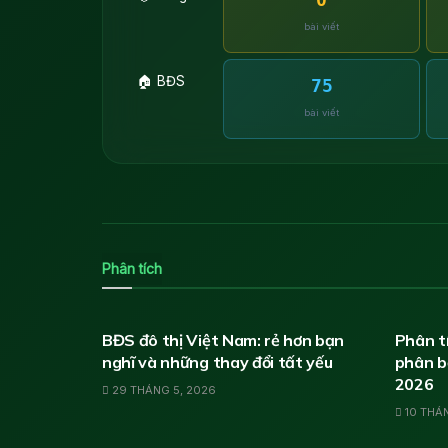
bài viết
🏠 BĐS
75
bài viết
Phân tích
PHÂN TÍCH THỊ TRƯỜNG BẤT ĐỘNG SẢN
PHÂN 
BĐS đô thị Việt Nam: rẻ hơn bạn
Phân tí
nghĩ và những thay đổi tất yếu
phân b
2026
29 THÁNG 5, 2026
10 THÁN
PHÂN TÍCH VÀNG
PHÂN 