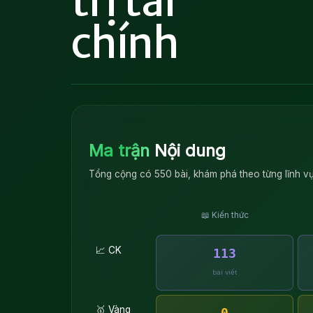
Ma trận
Nội dung
Tổng cộng có
550
bài, khám phá theo từng lĩnh v
📖 Kiến thức
📈 CK
113
bài viết
🥇 Vàng
0