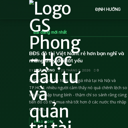
ĐỊNH HƯỚNG
Bài đăng mới nhất
PHÂN TÍCH THỊ TRƯỜNG BẤT ĐỘNG SẢN
BĐS đô thị Việt Nam: rẻ hơn bạn nghĩ và
những thay đổi tất yếu
BY
HOÀI PHONG
29 THÁNG 5, 2026
0
Nghịch lý cốt lõi Nhìn vào giá nhà tại Hà Nội và
TP.HCM, nhiều người cảm thấy nó quá chênh lệch so
với thu nhập trung bình - thậm chí so sánh rằng cùng
tiền đó có thể mua nhà tốt hơn ở các nước thu nhập
cao hơn...
DETAILS
READ MORE