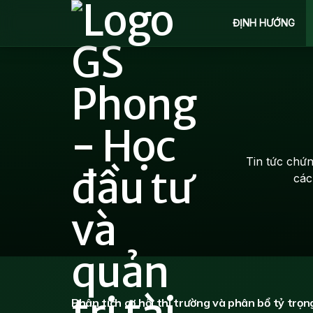
ĐỊNH HƯỚNG
Tin tức chứ
các
PHÂN TÍCH CHỨNG KHOÁN
Phân tích cơ hội thị trường và phân bổ tỷ trọn