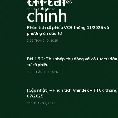
chứng khoán cho 2026
10 THÁNG 1, 2026
PHÂN TÍCH CHỨNG KHOÁN
Phân tích cổ phiếu VCB tháng 11/2025 và
phương án đầu tư
29 THÁNG 10, 2025
HỌC ĐẦU TƯ CHỨNG KHOÁN
Bài 1.5.2: Thu nhập thụ động với cổ tức từ đầu
tư cổ phiếu
20 THÁNG 10, 2025
PHÂN TÍCH CHỨNG KHOÁN
[Cập nhật] – Phân tích Vnindex – TTCK tháng
07/2025
18 THÁNG 7, 2025
PHÂN TÍCH CHỨNG KHOÁN