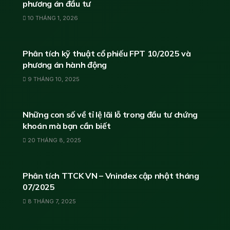
phương án đầu tư
10 THÁNG 1, 2026
ĐÁNH GIÁ CỔ PHIẾU
Phân tích kỹ thuật cổ phiếu FPT 10/2025 và
phương án hành động
9 THÁNG 10, 2025
HỌC ĐẦU TƯ CHỨNG KHOÁN
Những con số về tỉ lệ lãi lỗ trong đầu tư chứng
khoán mà bạn cần biết
20 THÁNG 8, 2025
PHÂN TÍCH CHỨNG KHOÁN
Phân tích TTCK VN – Vnindex cập nhật tháng
07/2025
8 THÁNG 7, 2025
KIẾN THỨC CHỨNG KHOÁN