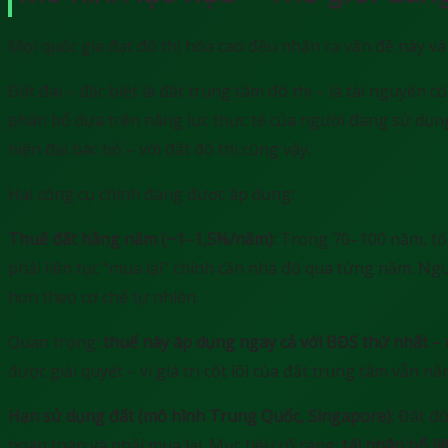
Mọi quốc gia đạt đô thị hóa cao đều nhận ra vấn đề này v
Đất đai – đặc biệt là đất trung tâm đô thị – là tài nguyên 
phân bổ dựa trên năng lực thực tế của người đang sử dụng,
hiện đại bác bỏ – với đất đô thị cũng vậy.
Hai công cụ chính đang được áp dụng:
Thuế đất hằng năm (~1–1,5%/năm):
Trong 70–100 năm, tổng
phải liên tục “mua lại” chính căn nhà đó qua từng năm. Ng
hơn theo cơ chế tự nhiên.
Quan trọng:
thuế này áp dụng ngay cả với BĐS thứ nhất – n
được giải quyết – vì giá trị cốt lõi của đất trung tâm vẫn
Hạn sử dụng đất (mô hình Trung Quốc, Singapore):
Đất đô 
hoàn toàn và phải mua lại. Mục tiêu rõ ràng:
tái phân bổ li