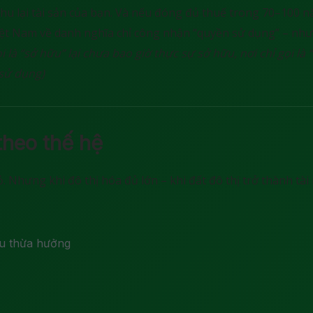
hu lại tài sản của bạn. Và nếu đóng đủ thuế trong 70–100 
Việt Nam về danh nghĩa chỉ công nhận “quyền sử dụng” – như
ọi là “sở hữu” lại chưa bao giờ thực sự sở hữu, nơi chỉ gọi là
 sử dụng)
theo thế hệ
 Nhưng khi đô thị hóa đủ lớn – khi đất đô thị trở thành tài
u thừa hưởng