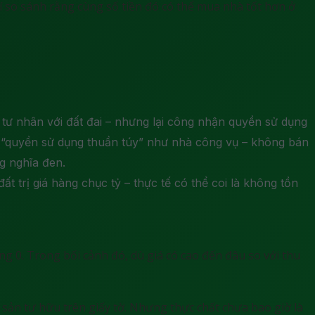
í so sánh rằng cùng số tiền đó có thể mua nhà tốt hơn ở
ư nhân với đất đai – nhưng lại công nhận quyền sử dụng
ới “quyền sử dụng thuần túy” như nhà công vụ – không bán
g nghĩa đen.
 trị giá hàng chục tỷ – thực tế có thể coi là không tồn
ằng 0. Trong bối cảnh đó, dù giá có cao đến đâu so với thu
 sản tư hữu trên giấy tờ. Nhưng thực chất chưa bao giờ là