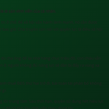
là di sản vĩnh viễn của cá nhân.
h trị ở chỗ: để xã hội vận hành lành mạnh, nó cần được
ao giờ. Cha truyền con nối với quyền lực là điều xã hội
 dù cha ông để lại nhà hàng chục triệu đô, con cháu vẫn
n ở; người không đủ năng lực sẽ dần bị đẩy ra vùng xa
ánh thuế BĐS thứ hai trở đi, bài toán tái phân bổ không
 gì.
ng lõi trung tâm. Sau thời hạn, quyền sử dụng hết hiệu lực
y vì để nó tích lũy vĩnh viễn theo dòng tộc.