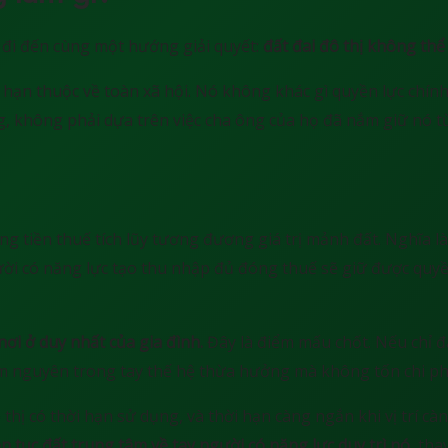
à đi đến cùng một hướng giải quyết:
đất đai đô thị không thể 
có hạn thuộc về toàn xã hội. Nó không khác gì quyền lực chín
 không phải dựa trên việc cha ông của họ đã nắm giữ nó từ b
 tiền thuế tích lũy tương đương giá trị mảnh đất. Nghĩa là
ười có năng lực tạo thu nhập đủ đóng thuế sẽ giữ được quyề
ơi ở duy nhất của gia đình.
Đây là điểm mấu chốt. Nếu chỉ đ
 nằm nguyên trong tay thế hệ thừa hưởng mà không tốn chi phí
thị có thời hạn sử dụng, và thời hạn càng ngắn khi vị trí cà
ên tục đất trung tâm về tay người có năng lực duy trì nó
, tha