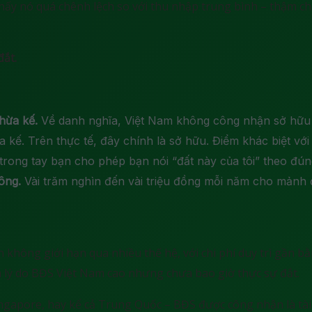
hấy nó quá chênh lệch so với thu nhập trung bình – thậm ch
đắt.
hừa kế.
Về danh nghĩa, Việt Nam không công nhận sở hữu t
a kế. Trên thực tế, đây chính là sở hữu. Điểm khác biệt v
 trong tay bạn cho phép bạn nói “đất này của tôi” theo đún
ông.
Vài trăm nghìn đến vài triệu đồng mỗi năm cho mảnh đất
n không giới hạn qua nhiều thế hệ, với chi phí duy trì gần b
 lý do BĐS Việt Nam cao nhưng chưa bao giờ thực sự đắt.
ingapore, hay kể cả Trung Quốc – BĐS được công nhận là tài