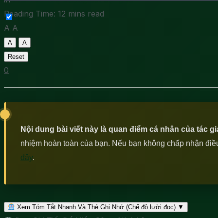
Reading Time: 12 mins read
A
A
A
A
Reset
0
Nội dung bài viết này là quan điểm cá nhân của tác g
nhiệm hoàn toàn của bạn. Nếu bạn không chấp nhận điều n
đây
.
Xem Tóm Tắt Nhanh Và Thẻ Ghi Nhớ (Chế độ lười đọc)
▼