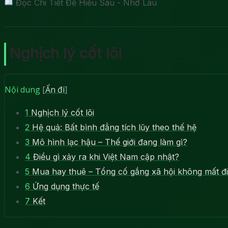
Đọc Chi Tiết Để Hiểu Sâu - Nhớ Lâu
Nghịch lý cốt lõi
Nội dung
[
Ẩn đi
]
1
Nghịch lý cốt lõi
2
Hệ quả: Bất bình đẳng tích lũy theo thế hệ
3
Mô hình lạc hậu – Thế giới đang làm gì?
4
Điều gì xảy ra khi Việt Nam cập nhật?
5
Mua hay thuê – Tổng cố gắng xã hội không mất đi
6
Ứng dụng thực tế
7
Kết