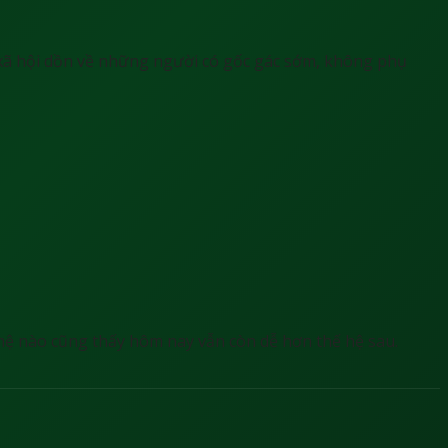
ã hội dồn về những người có gốc gác sớm, không phụ
hệ nào cũng thấy hôm nay vẫn còn dễ hơn thế hệ sau.