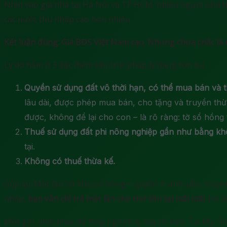
Nhìn vào giá nhà tại Hà Nội và TP.HCM, nhiều người cảm t
các nước thu nhập cao hơn nhiều.
Kết luận đúng: Giá BĐS Việt Nam cao. Nhưng chưa chắc là 
Lý do nằm ở 3 đặc điểm cấu trúc pháp lý đang tồn tại:
Quyền sử dụng đất vô thời hạn, có thể mua bán và t
lâu dài, được phép mua bán, cho tặng và truyền thừ
được, không để lại cho con – là rõ ràng: tờ sổ hồng
Thuế sử dụng đất phi nông nghiệp gần như bằng kh
tại.
Không có thuế thừa kế.
Gộp lại: Một lần sở hữu sổ hồng = quyền ở vĩnh viễn, truyề
nhập,
bạn vẫn chỉ trả một lần cho thứ tồn tại mãi mãi.
Đó là
Một góc nhìn khác để thấy nghịch lý này rõ hơn: Tại Mỹ, S