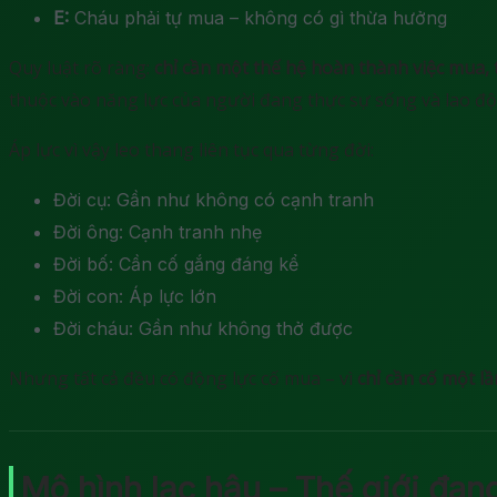
E:
Cháu phải tự mua – không có gì thừa hưởng
Quy luật rõ ràng:
chỉ cần một thế hệ hoàn thành việc mua, 
thuộc vào năng lực của người đang thực sự sống và lao đ
Áp lực vì vậy leo thang liên tục qua từng đời:
Đời cụ: Gần như không có cạnh tranh
Đời ông: Cạnh tranh nhẹ
Đời bố: Cần cố gắng đáng kể
Đời con: Áp lực lớn
Đời cháu: Gần như không thở được
Nhưng tất cả đều có động lực cố mua – vì
chỉ cần cố một lầ
Mô hình lạc hậu – Thế giới đan