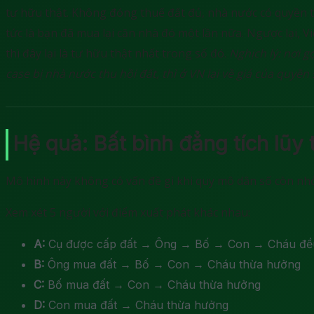
tư hữu thật. Không đóng thuế đất đủ, nhà nước có quyền t
tức là bạn đã mua lại căn nhà đó một lần nữa. Ngược lại, 
thì đây lại là tư hữu thật nhất trong số đó.
Nghịch lý: nơi g
case bị nhà nước thu hồi đất, thì ở VN lại về giá của quyền
Hệ quả: Bất bình đẳng tích lũy 
Mô hình này không có vấn đề gì khi quy mô dân số còn nhỏ.
Xem xét 5 người với điểm xuất phát khác nhau:
A:
Cụ được cấp đất → Ông → Bố → Con → Cháu đề
B:
Ông mua đất → Bố → Con → Cháu thừa hưởng
C:
Bố mua đất → Con → Cháu thừa hưởng
D:
Con mua đất → Cháu thừa hưởng