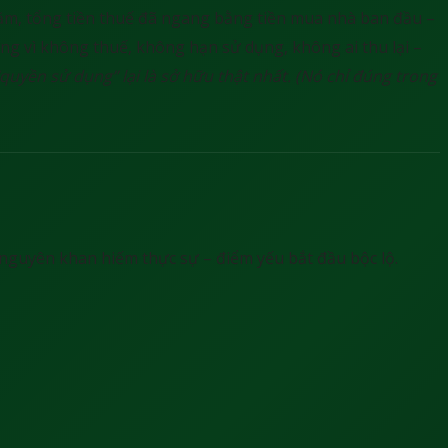
năm, tổng tiền thuế đã ngang bằng tiền mua nhà ban đầu –
ng vì không thuế, không hạn sử dụng, không ai thu lại –
 “quyền sử dụng” lại là sở hữu thật nhất. (Nó chỉ đúng trong
 nguyên khan hiếm thực sự – điểm yếu bắt đầu bộc lộ.