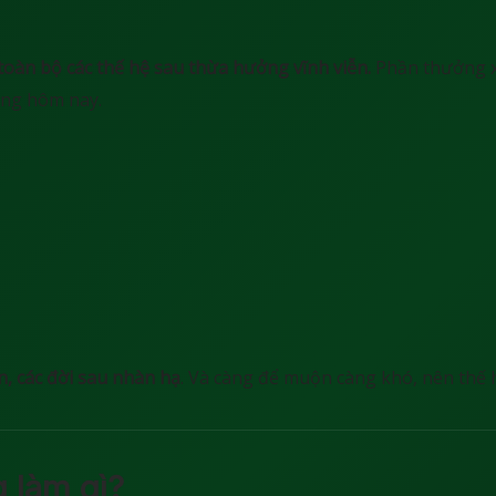
toàn bộ các thế hệ sau thừa hưởng vĩnh viễn.
Phần thưởng x
ộng hôm nay.
n, các đời sau nhàn hạ
. Và càng để muộn càng khó, nên thế 
g làm gì?