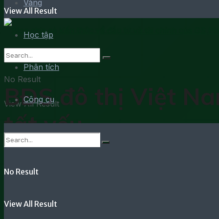
Vàng
View All Result
Học tập
Phân tích
No Result
BĐS đô thị Việt Na
Công cụ
View All Result
tất yếu
No Result
by
Hoài Phong
View All Result
29 Tháng 5, 2026
in
Phân tích thị trường bất động sản