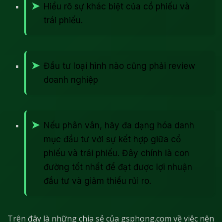
Hiểu rõ sự khác biệt của cổ phiếu và
trái phiếu.
Đầu tư loại hình nào cũng phải review
doanh nghiệp
Nếu phân vân, hãy đa dạng hóa danh
mục đầu tư với sự kết hợp giữa cổ
phiếu và trái phiếu. Đây chính là con
đường tốt nhất để đạt được lợi nhuận
đầu tư và giảm thiểu rủi ro.
Trên đây là những chia sẻ của gsphong.com về việc nên