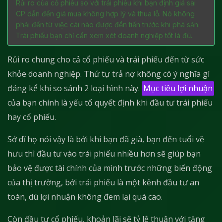
Rủi ro của cổ phiếu so với trái phiếu khi bạn định giá sai
CP dẫn đến giá mua không hợp lý và thua lỗ. Nó không
phải đến từ việc cái nào được đền tiền trước khi phá sản.
Trái phiếu bạn chỉ cần xem xét doanh nghiệp tốt là đủ.
Rủi ro chung cho cả cổ phiếu và trái phiếu đến từ sức
khỏe doanh nghiệp. Thứ tự trả nợ không có ý nghĩa gì
đáng kể khi so sánh 2 loại hình này.
Mục tiêu lợi nhuận
của bạn chính là yếu tố quyết định khi đầu tư trái phiếu
hay cổ phiếu.
Sở dĩ họ nói vậy là bởi khi bạn đã già, bạn đến tuổi về
hưu thì đầu tư vào trái phiếu nhiều hơn sẽ giúp bạn
bảo vệ được tài chính của mình trước những biến động
của thị trường, bởi trái phiếu là một kênh đầu tư an
toàn, dù lợi nhuận không đem lại quá cao.
Còn đầu tư cổ phiếu, khoản lãi sẽ tỷ lệ thuận với tăng