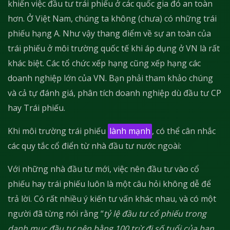
khiến việc đầu tư trái phiếu ở các quốc gia đó an toàn
hơn. Ở Việt Nam, chúng ta không (chưa) có những trái
phiếu hạng A. Như vậy thang điểm về sự an toàn của
trái phiếu ở môi trường quốc tế khi áp dụng ở VN là rất
khác biệt. Các tổ chức xếp hạng cũng xếp hạng các
doanh nghiệp lớn của VN. Bạn phải tham khảo chúng
và cả tự đánh giá, phân tích doanh nghiệp dù đầu tư CP
hay Trái phiếu.
Khi môi trường trái phiếu
lành mạnh
, có thể cân nhắc
các quy tắc cổ điển từ nhà đầu tư nước ngoài:
Với những nhà đầu tư mới, việc nên đầu tư vào cổ
phiếu hay trái phiếu luôn là một câu hỏi không dễ để
trả lời. Có rất nhiều ý kiến tư vấn khác nhau, và có một
người đã từng nói rằng “
tỷ lệ đầu tư cổ phiếu trong
danh mục đầu tư nên bằng 100 trừ đi số tuổi của bạn.