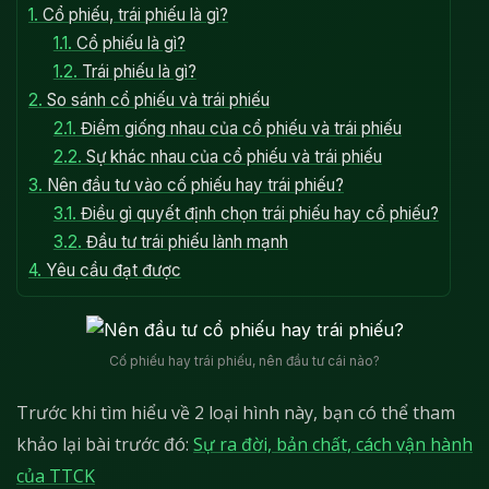
1.
Cổ phiếu, trái phiếu là gì?
1.1.
Cổ phiếu là gì?
1.2.
Trái phiếu là gì?
2.
So sánh cổ phiếu và trái phiếu
2.1.
Điểm giống nhau của cổ phiếu và trái phiếu
2.2.
Sự khác nhau của cổ phiếu và trái phiếu
3.
Nên đầu tư vào cố phiếu hay trái phiếu?
3.1.
Điều gì quyết định chọn trái phiếu hay cổ phiếu?
3.2.
Đầu tư trái phiếu lành mạnh
4.
Yêu cầu đạt được
Cố phiếu hay trái phiếu, nên đầu tư cái nào?
Trước khi tìm hiểu về 2 loại hình này, bạn có thể tham
khảo lại bài trước đó:
Sự ra đời, bản chất, cách vận hành
của TTCK