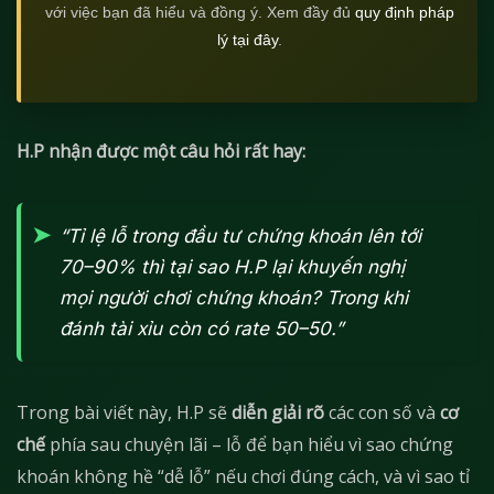
với việc bạn đã hiểu và đồng ý. Xem đầy đủ
quy định pháp
lý tại đây
.
H.P nhận được một câu hỏi rất hay:
“Tỉ lệ lỗ trong đầu tư chứng khoán lên tới
70–90% thì tại sao H.P lại khuyến nghị
mọi người chơi chứng khoán? Trong khi
đánh tài xỉu còn có rate 50–50.”
Trong bài viết này, H.P sẽ
diễn giải rõ
các con số và
cơ
chế
phía sau chuyện lãi – lỗ để bạn hiểu vì sao chứng
khoán không hề “dễ lỗ” nếu chơi đúng cách, và vì sao tỉ