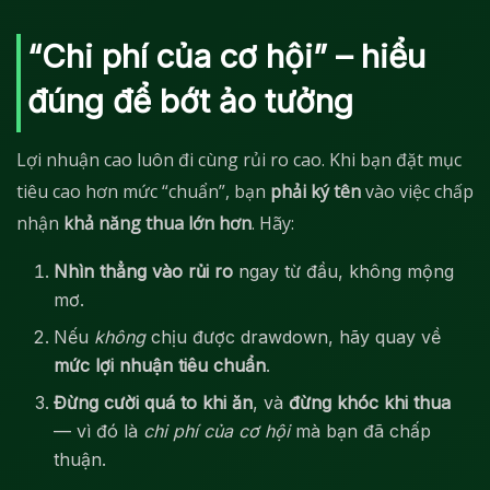
“Chi phí của cơ hội” – hiểu
đúng để bớt ảo tưởng
Lợi nhuận cao luôn đi cùng rủi ro cao. Khi bạn đặt mục
tiêu cao hơn mức “chuẩn”, bạn
phải ký tên
vào việc chấp
nhận
khả năng thua lớn hơn
. Hãy:
Nhìn thẳng vào rủi ro
ngay từ đầu, không mộng
mơ.
Nếu
không
chịu được drawdown, hãy quay về
mức lợi nhuận tiêu chuẩn
.
Đừng cười quá to khi ăn
, và
đừng khóc khi thua
— vì đó là
chi phí của cơ hội
mà bạn đã chấp
thuận.