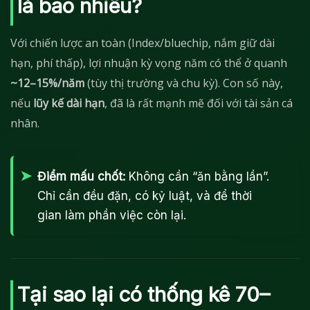
là bao nhiêu?
Với chiến lược an toàn (Index/bluechip, nắm giữ dài
hạn, phí thấp), lợi nhuận kỳ vọng năm có thể ở quanh
~12–15%/năm
(tùy thị trường và chu kỳ). Con số này,
nếu
lũy kế dài hạn
, đã là rất mạnh mẽ đối với tài sản cá
nhân.
Điểm mấu chốt:
Không cần “ăn bằng lần”.
Chỉ cần đều đặn, có kỷ luật, và để thời
gian làm phần việc còn lại.
Tại sao lại có thống kê 70–