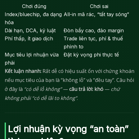
Chơi đúng
Chơi sai
Index/bluechip, đa dạng
All-in mã rác, “tất tay sóng”
hóa
Dài hạn, DCA, kỷ luật
Đòn bẩy cao, đảo margin
Phí thấp, ít giao dịch
Trade liên tục, phí & thuế
phình to
Mục tiêu lợi nhuận vừa
Đặt kỳ vọng phi thực tế
phải
Kết luận nhanh:
Rất dễ có hiệu suất ổn với chứng khoán
nếu mục tiêu của bạn là “không lỗ” và “đều tay”. Câu hỏi
ở đây là
“có dễ lỗ không”
—
câu trả lời: khó
—
chứ
không phải “có dễ lãi to không”
.
Lợi nhuận kỳ vọng “an toàn”