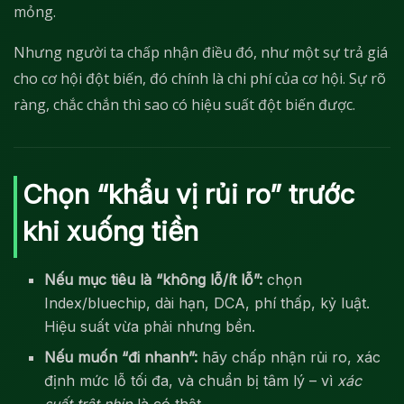
mỏng.
Nhưng người ta chấp nhận điều đó, như một sự trả giá
cho cơ hội đột biến, đó chính là chi phí của cơ hội. Sự rõ
ràng, chắc chắn thì sao có hiệu suất đột biến được.
Chọn “khẩu vị rủi ro” trước
khi xuống tiền
Nếu mục tiêu là “không lỗ/ít lỗ”:
chọn
Index/bluechip, dài hạn, DCA, phí thấp, kỷ luật.
Hiệu suất vừa phải nhưng bền.
Nếu muốn “đi nhanh”:
hãy chấp nhận rủi ro, xác
định mức lỗ tối đa, và chuẩn bị tâm lý – vì
xác
suất trật nhịp
là có thật.