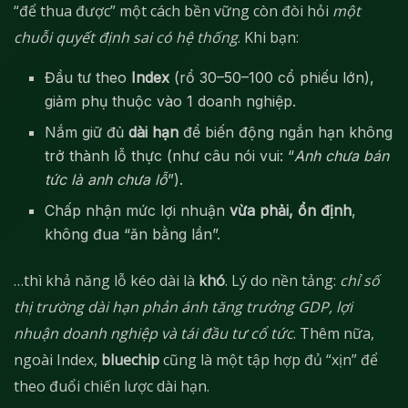
“để thua được” một cách bền vững còn đòi hỏi
một
chuỗi quyết định sai có hệ thống
. Khi bạn:
Đầu tư theo
Index
(rổ 30–50–100 cổ phiếu lớn),
giảm phụ thuộc vào 1 doanh nghiệp.
Nắm giữ đủ
dài hạn
để biến động ngắn hạn không
trở thành lỗ thực (như câu nói vui: “
Anh chưa bán
tức là anh chưa lỗ
”).
Chấp nhận mức lợi nhuận
vừa phải, ổn định
,
không đua “ăn bằng lần”.
…thì khả năng lỗ kéo dài là
khó
. Lý do nền tảng:
chỉ số
thị trường dài hạn phản ánh tăng trưởng GDP, lợi
nhuận doanh nghiệp và tái đầu tư cổ tức
. Thêm nữa,
ngoài Index,
bluechip
cũng là một tập hợp đủ “xịn” để
theo đuổi chiến lược dài hạn.