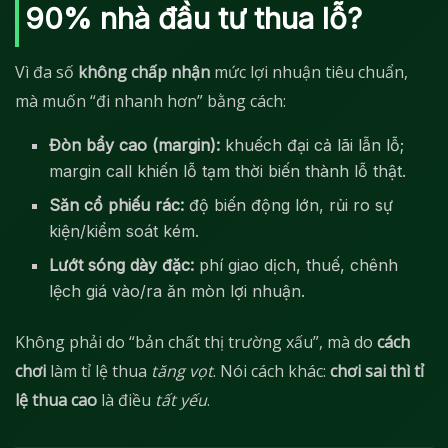
90% nhà đầu tư thua lỗ?
Vì đa số
không chấp nhận
mức lợi nhuận tiêu chuẩn,
mà muốn “đi nhanh hơn” bằng cách:
Đòn bẩy cao (margin):
khuếch đại cả lãi lẫn lỗ;
margin call khiến lỗ tạm thời biến thành lỗ thật.
Săn cổ phiếu rác:
độ biến động lớn, rủi ro sự
kiện/kiểm soát kém.
Lướt sóng dày đặc:
phí giao dịch, thuế, chênh
lệch giá vào/ra ăn mòn lợi nhuận.
Không phải do “bản chất thị trường xấu”, mà do
cách
chơi
làm tỉ lệ thua
tăng vọt
. Nói cách khác:
chơi sai thì tỉ
lệ thua cao
là điều
tất yếu
.