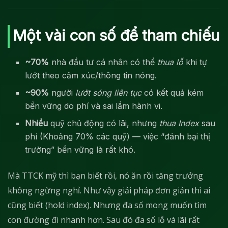
Một vài con số để tham chiếu
~70%
nhà đầu tư cá nhân có thể
thua lỗ
khi tự
lướt theo cảm xúc/thông tin nóng.
~90%
người
lướt sóng liên tục
có kết quả kém
bền vững do phí và sai lầm hành vi.
Nhiều
quỹ chủ động có lãi, nhưng
thua Index
sau
phí (Khoảng 70% các quỹ) — việc “đánh bại thị
trường” bền vững là rất khó.
Mà TTCK mỹ thì bạn biết rồi, nó ăn rồi tăng trưởng
không ngừng nghỉ. Như vậy giải pháp đơn giản thì ai
cũng biết (hold index). Nhưng đa số mong muốn tìm
con đường đi nhanh hơn. Sau đó đa số lỗ và lãi rất