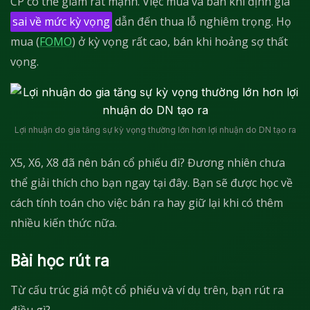
CP có thể giảm rất mạnh. Việc mua và bán khi định giá
sai về mức kỳ vọng
dẫn đến thua lỗ nghiêm trọng. Họ
mua (
FOMO
) ở kỳ vọng rất cao, bán khi hoảng sợ thất
vọng.
Lợi nhuận do gia tăng sự kỳ vọng thường lớn hơn lợi nhuận do DN tạo ra
X5, X6, X8 đã nên bán cổ phiếu đi? Đương nhiên chưa
thể giải thích cho bạn ngay tại đây. Bạn sẽ được học về
cách tính toán cho việc bán ra hay giữ lại khi có thêm
nhiều kiến thức nữa.
Bài học rút ra
Từ cấu trúc giá một cổ phiếu và ví dụ trên, bạn rút ra