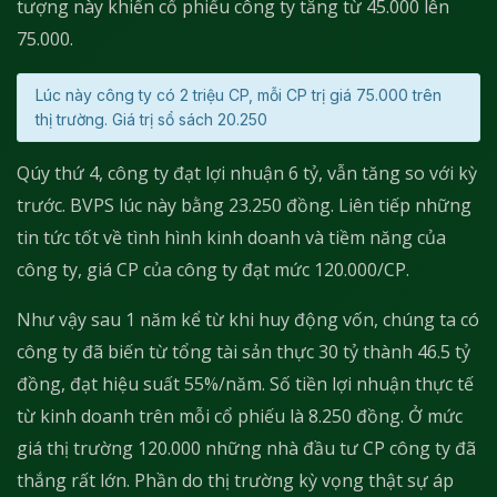
tượng này khiến cổ phiếu công ty tăng từ 45.000 lên
75.000.
Lúc này công ty có 2 triệu CP, mỗi CP trị giá 75.000 trên
thị trường. Giá trị sổ sách 20.250
Qúy thứ 4, công ty đạt lợi nhuận 6 tỷ, vẫn tăng so với kỳ
trước. BVPS lúc này bằng 23.250 đồng. Liên tiếp những
tin tức tốt về tình hình kinh doanh và tiềm năng của
công ty, giá CP của công ty đạt mức 120.000/CP.
Như vậy sau 1 năm kể từ khi huy động vốn, chúng ta có
công ty đã biến từ tổng tài sản thực 30 tỷ thành 46.5 tỷ
đồng, đạt hiệu suất 55%/năm. Số tiền lợi nhuận thực tế
từ kinh doanh trên mỗi cổ phiếu là 8.250 đồng. Ở mức
giá thị trường 120.000 những nhà đầu tư CP công ty đã
thắng rất lớn. Phần do thị trường kỳ vọng thật sự áp