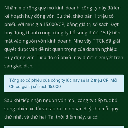
Nhằm mở rộng quy mô kinh doanh, công ty này đã lên
kế hoạch huy động vốn. Cụ thể, chào bán 1 triệu cổ
phiếu với mức giá 15.000/CP, bằng giá trị sổ sách. Đợt
huy động thành công, công ty bổ sung được 15 tỷ tiền
mặt vào nguồn vốn kinh doanh. Như vậy TTCK đã giải
quyết được vấn đề rất quan trọng của doanh nghiệp:
Huy động vốn. Tiếp đó cổ phiếu này được niêm yết trên
sàn giao dịch.
Tổng số cổ phiếu của công ty lúc này sẽ là 2 triệu CP. Mỗi
CP có giá trị sổ sách 15.000
Sau khi tiếp nhận nguồn vốn mới, công ty tiếp tục bổ
sung nhiều xe tải và tạo ra lợi nhuận 3 tỷ cho mỗi quý
thứ nhất và thứ hai. Tại thời điểm này, ta có: