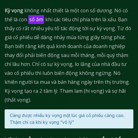
Kỳ vọng
không nhất thiết là một con số dương. Nó có
thể là con
số âm
khi các tiêu chí phía trên là xấu. Bạn
thấy có rất nhiều yếu tố tác động tới sự kỳ vọng. Từ đó
giá cổ phiếu dễ dàng nhảy múa từng giây từng phút.
Bạn biết rằng kết quả kinh doanh của doanh nghiệp
thay đổi phải biến động sau mỗi tháng, mỗi quý thậm
chí lâu hơn. Chỉ có sự kỳ vọng, lo lắng của nhà đầu tư
vào cổ phiếu thì luôn biến động không ngừng. Nó
khiến người ta mua và bán hàng ngày trên thị trường.
Kỳ vọng tạo ra 2 tâm lý: Tham lam (hi vọng) và sợ hãi
(thất vọng).
Càng được nhiều kỳ vọng một lúc giá cổ phiếu càng cao.
Thậm chí cả khi kỳ vọng “vô lý”