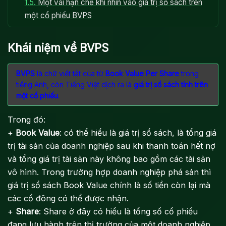
1.5.
Một vài hạn chế khi nhìn vào giá trị sổ sách trên
một cổ phiếu BVPS
Khái niệm về BVPS
BVPS
là chữ viết tắt của từ
Book Value Per Share
trong
tiếng Anh, còn Tiếng Việt dịch ra là
giá trị sổ sách tính trên
một cổ phiếu
.
Trong đó:
+
Book Value
: có thể hiểu là giá trị sổ sách, là tổng giá
trị tài sản của doanh nghiệp sau khi thanh toán hết nợ
và tổng giá trị tài sản này không bao gồm các tài sản
vô hình. Trong trường hợp doanh nghiệp phá sản thì
giá trị sổ sách Book Value chính là số tiền còn lại mà
các cổ đông có thể được nhận.
+
Share
: Share ở đây có hiểu là tổng số cổ phiếu
đang lưu hành trên thị trường của một doanh nghiệp.