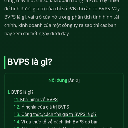
cũng thấy một chỉ số khá quan trọng là P/B. Tuy nhiên
để tính được giá trị của chỉ số P/B thì cần có BVPS. Vậy
BVPS là gì, vai trò của nó trong phân tích tình hình tài
chính, kinh doanh của một công ty ra sao thì các bạn
hãy xem chi tiết ngay dưới đây.
BVPS là gì?
Nội dung
[
Ẩn đi
]
1.
BVPS là gì?
1.1.
Khái niệm về BVPS
1.2.
Ý nghĩa của giá trị BVPS
1.3.
Công thức/cách tính giá trị BVPS là gì?
1.4.
Ví dụ thực tế về cách tính BVPS cơ bản