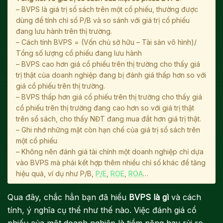
– BVPS là giá trị sổ sách trên một cổ phiếu, thường được
dùng để tính chỉ số P/B và so sánh với giá trị cổ phiếu
đang lưu hành trên thị trường.
– Cách tính BVPS = (Vốn chủ sở hữu – Tài sản vô hình)/
Tổng số lượng cổ phiếu đang lưu hành
– BVPS cao hơn giá cổ phiếu trên thị trường cho thấy giá
trị thật của doanh nghiệp đang bị đánh giá thấp hơn so với
giá cổ phiếu trên thị trường.
– BVPS thấp hơn giá cổ phiếu trên thị trường cho thấy giá
cổ phiếu trên thị trường đang cao hơn so với giá trị thật
trên sổ sách, cho thấy NĐT đang mua đắt hơn giá trị thật.
– Ghi nhớ những mặt còn hạn chế của giá trị sổ sách trên
một cổ phiếu
– Không nên đánh giá tài chính một doanh nghiệp chỉ dựa
vào BVPS mà phải kết hợp thêm nhiều chỉ số khác để tăng
hiệu quả, ví dụ như P/B,
P/E
,
ROE
,
ROA
…
Qua đây, chắc hẳn bạn đã hiểu
BVPS là gì
và cách
tính, ý nghĩa cụ thể như thế nào. Việc đánh giá cổ