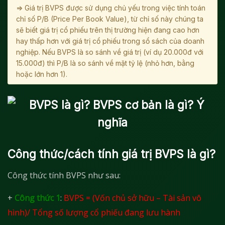
=> Giá trị BVPS được sử dụng chủ yếu trong việc tính toán
chỉ số P/B (Price Per Book Value), từ chỉ số này chúng ta
sẽ biết giá trị cổ phiếu trên thị trường hiện đang cao hơn
hay thấp hơn với giá trị cổ phiếu trong sổ sách của doanh
nghiệp. Nếu BVPS là so sánh về giá trị (ví dụ 20.000đ với
15.000đ) thì P/B là so sánh về mặt tỷ lệ (nhỏ hơn, bằng
hoặc lớn hơn 1).
Công thức/cách tính giá trị BVPS là gì?
Công thức tính BVPS như sau:
+
Công thức 1
:
BVPS = (Vốn chủ sở hữu – Tài sản vô
hình)/ Tổng số lượng cổ phiếu đang lưu hành