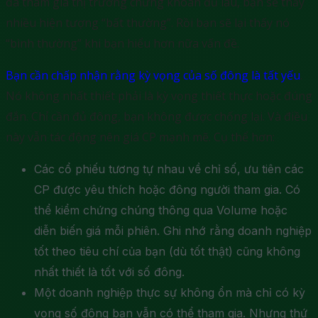
đã tham gia thị trường chứng khoán đủ lâu, bạn sẽ thấy
nhiều hiện tượng “bất thường”. Rồi bạn sẽ lại thấy nó
“bình thường” khi bạn hiểu hơn nữa vấn đề.
Bạn cần chấp nhận rằng kỳ vọng của số đông là tất yếu
.
Nó không nhất thiết phải là kỳ vọng thiết thực hoặc đúng
đắn. Chỉ cần đủ đông, bạn không được chống lại. Và điều
này vẫn tác động nên giá CP mạnh mẽ. Cụ thể hơn:
Các cổ phiếu tương tự nhau về chỉ số, ưu tiên các
CP được yêu thích hoặc đông người tham gia. Có
thể kiểm chứng chúng thông qua Volume hoặc
diễn biến giá mỗi phiên. Ghi nhớ rằng doanh nghiệp
tốt theo tiêu chí của bạn (dù tốt thật) cũng không
nhất thiết là tốt với số đông.
Một doanh nghiệp thực sự không ổn mà chỉ có kỳ
vọng số đông bạn vẫn có thể tham gia. Nhưng thứ