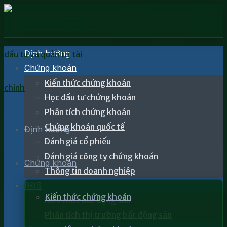
Định hướng
Chứng khoán
Kiến thức chứng khoán
Học đầu tư chứng khoán
Phân tích chứng khoán
Chứng khoán quốc tế
Định hướng
Đánh giá cổ phiếu
Đánh giá công ty chứng khoán
Chứng khoán
Thông tin doanh nghiệp
BĐS
Kiến thức chứng khoán
Kiến thức bất động sản
Phân tích thị trường bất động sản