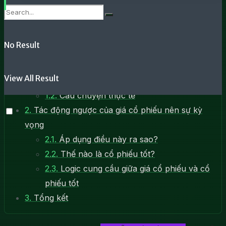
Nội dung
No Result
1.
Lợi nhuận lớn nhất đến từ sự thay đổi kỳ vọng
mạnh mẽ nhất
View All Result
1.1.
Ví dụ về diễn biến giá theo kỳ vọng
1.2.
Câu chuyện thực tế
2.
Tác động ngược của giá cổ phiếu nên sự kỳ
vọng
2.1.
Áp dụng điều này ra sao?
2.2.
Thế nào là cổ phiếu tốt?
2.3.
Logic cung cầu giữa giá cổ phiếu và cổ
phiếu tốt
3.
Tổng kết