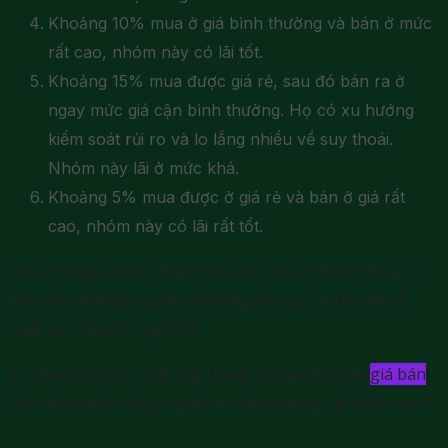
Khoảng 10% mua ở giá bình thường và bán ở mức
rất cao, nhóm này có lãi tốt.
Khoảng 15% mua được giá rẻ, sau đó bán ra ở
ngay mức giá cận bình thường. Họ có xu hướng
kiểm soát rủi ro và lo lắng nhiều về suy thoái.
Nhóm này lãi ở mức khá.
Khoảng 5% mua được ở giá rẻ và bán ở giá rất
cao, nhóm này có lãi rất tốt.
Đó là thống kê trên nhóm đầu tư, đối với nhóm mua ra
bán vào thường xuyên và không có quy tắc thường lỗ
hoặc lãi ở mức trung bình.
Từ thống kê trên, hãy tập trung nhiều nhất vào
giá bán
.
Nó chiếm phần lớn ý nghĩa sự thành công, lãi lỗ của bạn.