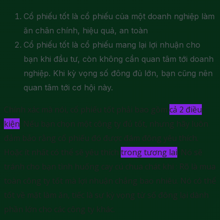
Cổ phiếu tốt là cổ phiếu của một doanh nghiệp làm
ăn chân chính, hiệu quả, an toàn
Cổ phiếu tốt là cổ phiếu mang lại lợi nhuận cho
bạn khi đầu tư, còn không cần quan tâm tới doanh
nghiệp. Khi kỳ vọng số đông đủ lớn, bạn cũng nên
quan tâm tới cơ hội này.
Chính xác mà nói, cổ phiếu tốt phải bao gồm
cả 2 điều
kiện
. Nếu bạn chọn một công ty đủ tốt, nhưng hãy luôn
đảm bảo rằng cổ phiếu đó được đám đông yêu thích.
Hoặc ít nhất có thể sẽ yêu thích
trong tương lai
. Nó sẽ
tránh cho bạn tình huống cay cú chua chát khi : Rõ là mua
toàn công ty tốt mà lợi nhuận chẳng bao nhiêu. Nó có thể
tốt về mặt làm ăn, tiếc là sự kỳ vọng từ số đông lại dành
phần lớn cho các công ty khác.