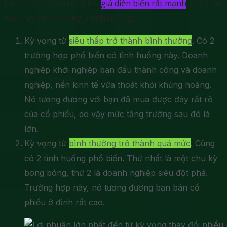
Lợi nhuận là lớn nhất khi
giá diễn biến rất mạnh
. Giá diễn
biến rất mạnh trong 2 tình huống:
Kỳ vọng từ
siêu thấp trở thành bình thường
. Có 2
trường hợp phổ biến có tình huống này. Doanh
nghiệp khởi nghiệp ban đầu thành công và doanh
nghiệp, nền kinh tế vừa thoát khỏi khủng hoảng.
Nó tương đương với bạn đã mua được đáy rất rẻ
của cổ phiếu, do vậy mức tăng trưởng sau đó là
lớn.
Kỳ vọng từ
bình thường trở thành quá mức
. Cũng
có 2 tình huống phổ biến. Thứ nhất là một chu kỳ
bong bóng, thứ 2 là doanh nghiệp siêu đột phá.
Trường hợp này, nó tương đương bạn bán cổ
phiếu ở đỉnh rất cao.