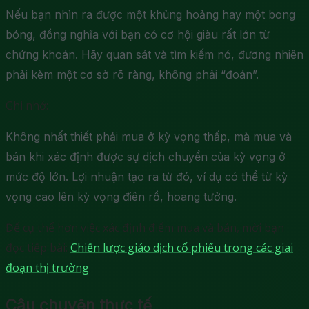
Nếu bạn nhìn ra được một khủng hoảng hay một bong
bóng, đồng nghĩa với bạn có cơ hội giàu rất lớn từ
chứng khoán. Hãy quan sát và tìm kiếm nó, đương nhiên
phải kèm một cơ sở rõ ràng, không phải “đoán”.
Ghi nhớ:
Không nhất thiết phải mua ở kỳ vọng thấp, mà mua và
bán khi xác định được sự dịch chuyển của kỳ vọng ở
mức độ lớn. Lợi nhuận tạo ra từ đó, ví dụ có thể từ kỳ
vọng cao lên kỳ vọng điên rồ, hoang tưởng.
Để cụ thể hơn việc xác định điểm mua và bán, mời bạn
đọc tiếp bài:
Chiến lược giáo dịch cổ phiếu trong các giai
đoạn thị trường
.
Câu chuyện thực tế