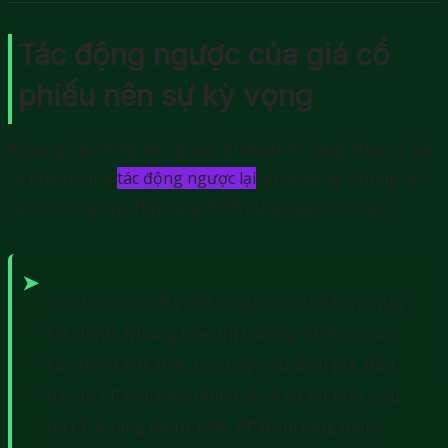
Tác động ngược của giá cổ
phiếu nên sự kỳ vọng
Kỳ vọng tác động nên giá cổ phiếu là rõ ràng. Nhưng giá
cổ phiếu cũng
tác động ngược lại
sự kỳ vọng. Chúng tạo
ra một vòng lặp. Hãy cùng hình dung qua ví dụ sau:
Cổ phiếu A và B y hệt nhau về chỉ số hiệu quả
tài chính. Nhưng trên thị trường, CP A có mức
cao hơn CP B 30%. Lúc này nếu định giá, đầu
tư vào CP B đương nhiên sẽ rẻ và tốt hơn. Sau
đó CP A tăng thêm 10%, CP B chỉ tăng thêm