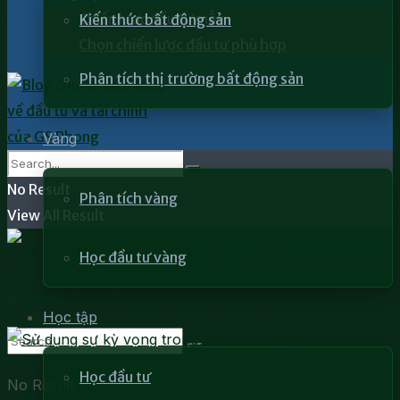
Chiến lược đầu tư mẫu
Kiến thức bất động sản
Chọn chiến lược đầu tư phù hợp
Phân tích thị trường bất động sản
Vàng
No Result
Phân tích vàng
View All Result
Học đầu tư vàng
Học tập
Học đầu tư
No Result