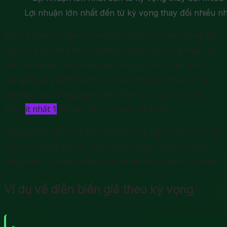
Lợi nhuận lớn nhất đến từ kỳ vọng thay đổi nhiều n
Không phải khi nào thị trường cũng có sự biến động đột
ngột của kỳ vọng như vậy. Mua được ở kỳ vọng thấp (sợ
hãi), bán được ở kỳ vọng cao (hưng phấn) là quá trình
bao gồm cả 2 diễn biến trên. Bạn không bắt buộc phải
đạt được cả 2 trong quá trình đầu tư, nhưng cần đạt
được
ít nhất 1
để mức độ lợi nhuận là đủ lớn.
Những nhà đầu tư ít kinh nghiệm làm ngược lại, họ mua
khi sự kỳ vọng rất lớn, bán ra khi sợ hãi tuyệt vọng (kì
vọng nhỏ). Đương nhiên họ lỗ phần lớn số tiền của mình.
Ví dụ về diễn biến giá theo kỳ vọng