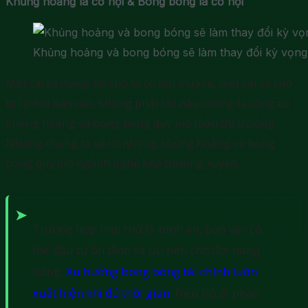
Khủng hoảng là cơ hội & Bong bóng là cơ hội
Khủng hoảng và bong bóng sẽ làm thay đổi kỳ vọng 
Một cái sẽ mang tới cho ta cơ hội mua rẻ, một cái sẽ cho
ta cơ hội bán cao. Không phải khi nào chúng ta cũng có
khủng hoảng và bong bóng quy mô toàn thị trường.
Nhưng chúng ta sẽ có những khủng hoảng và bong
bóng quy mô ngành nghề khá thường xuyên.
Trường hợp mọi thứ là bình an, bạn vẫn có
thể đầu tư ổn định và ưu tiên chờ đợi bong
bóng.
Xu hướng bong bóng tài chính luôn
xuất hiện khi đủ thời gian
. Nếu bỏ đi phần