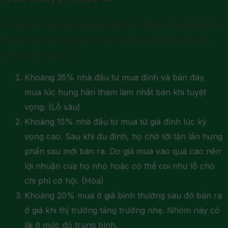
Số người chơi chứng khoán lỗ là rất nhiều. Họ làm ngược
hoàn toàn các nguyên lí đầu tư phía trên. Có vài dữ liệu
thống kê cho bạn
Khoảng 35% nhà đầu tư mua đỉnh và bán đáy,
mua lúc hung hãn tham lam nhất bán khi tuyệt
vọng. (Lỗ sâu)
Khoảng 15% nhà đầu tư mua từ giá đỉnh lúc kỳ
vọng cao. Sau khi đu đỉnh, họ chờ tới tận lần hưng
phấn sau mới bán ra. Do giá mua vào quá cao nên
lợi nhuận của họ nhỏ hoặc có thể coi như lỗ cho
chi phí cơ hội. (Hòa)
Khoảng 20% mua ở giá bình thường sau đó bán ra
ở giá khi thị trường tăng trưởng nhẹ. Nhóm này có
lãi ở mức độ trung bình.