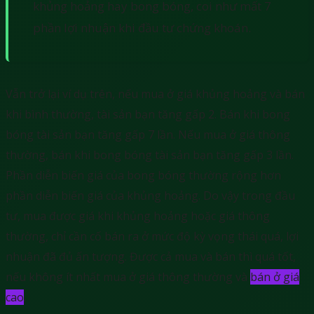
khủng hoảng hay bong bóng, coi như mất 7
phần lợi nhuận khi đầu tư chứng khoán.
Vẫn trở lại ví dụ trên, nếu mua ở giá khủng hoảng và bán
khi bình thường, tài sản bạn tăng gấp 2. Bán khi bong
bóng tài sản bạn tăng gấp 7 lần. Nếu mua ở giá thông
thường, bán khi bong bóng tài sản bạn tăng gấp 3 lần.
Phần diễn biến giá của bong bóng thường rộng hơn
phần diễn biến giá của khủng hoảng. Do vậy trong đầu
tư, mua được giá khi khủng hoảng hoặc giá thông
thường, chỉ cần cố bán ra ở mức độ kỳ vọng thái quá, lợi
nhuận đã đủ ấn tượng. Được cả mua và bán thì quá tốt,
nếu không ít nhất mua ở giá thông thường và
bán ở giá
cao
.