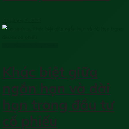
20 Tháng 8, 2025
Học đầu tư chứng khoán
Khác biệt giữa
ngắn hạn và dài
hạn trong đầu tư
cổ phiếu