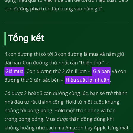
dụng hiệu quả từ việc mua bán để tối ưu hiệu suất. Cả 3
con đường phía trên tập trung vào nắm giữ.
Tổng kết
4 con đường thì có tới 3 con đường là mua và nắm giữ
dài hạn. Con đường thứ nhất cần “thiên thời” –
Giá mua
. Con đường thứ 2 cần lì lợm –
Giá bán
và con
đường thứ 3 cần sắc bén –
Hiệu suất lợi nhuận
.
Có được 2 hoặc 3 con đường cùng lúc, bạn sẽ trở thành
nhà đầu tư rất thành công. Hold từ một cuộc khủng
hoảng tới bong bóng. Hold một thần đồng và bán
trong bong bóng. Mua được thần đồng đúng khi
khủng hoảng như cách mà Amazon hay Apple từng mất