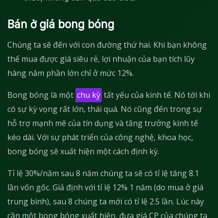
Bán ở giá bong bóng
Chúng ta sẽ đến với con đường thứ hai. Khi bạn không
thể mua được giá siêu rẻ, lợi nhuận của bạn tích lũy
hàng năm phần lớn chỉ ở mức 12%.
Bong bóng là một
chu kỳ
tất yếu của kinh tế. Nó tới khi
có sự kỳ vọng rất lớn, thái quá. Nó cũng đến trong sự
hỗ trợ mạnh mẽ của tín dụng và tăng trưởng kinh tế
kéo dài. Với sự phát triển của công nghệ, khoa học,
bong bóng sẽ xuất hiện một cách định kỳ.
Tỉ lệ 30%/năm sau 8 năm chúng ta sẽ có tỉ lệ tăng 8.1
lần vốn gốc. Giả định với tỉ lệ 12% 1 năm (do mua ở giá
trung bình), sau 8 chúng ta mới có tỉ lệ 2.5 lần. Lúc này
cần một bong bóng xuất hiện, đưa giá CP của chúng ta