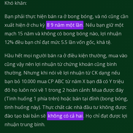
Khó khăn:
Bạn phải thực hiện bán ra ở bong bóng, và nó cũng cần
xuất hiện ở chu kỳ
8 9 năm một lần
. Nếu bạn giữ một
mạch 15 năm và không có bong bóng nào, lợi nhuận
12% đều bạn chỉ đạt mức 5.5 lần vốn gốc, khá tệ.
Hầu hết mọi người bán ra ở điều kiện thường, mua vào
cũng vậy nên lợi nhuận từ chứng khoán cũng bình
thường. Nhưng khi nói về lợi nhuận từ CK dạng nếu
bạn bỏ 10.000 mua CP ABC từ năm X bạn đã có Y triệu
đô họ luôn nói về 1 trong 2 hoàn cảnh: Mua được đáy
(Tình huống 1 phía trên) hoặc bán tại đỉnh (bong bóng,
tình huống này). Thực chất các nhà đầu tư không được
đào tạo bài bản sẽ
không có cả hai
. Họ chỉ đạt được lợi
nhuận trung bình.