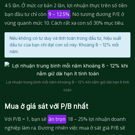
4 5 lần. Ở mức cơ bản 2 lần, lợi nhuận thực trên số tiền
bạn đầu tư chỉ còn
9 – 12.5%
. Nó tương đương P/E ở
vùng quanh mức 10. Cách rất xa con số 30% mục tiêu.
Nếu không có tư duy và tính toán trong đầu tư, hiệu suất
đầu tư của bạn chỉ đạt con số này: Khoảng 8 – 12% mỗi
năm.
Lợi nhuận trung bình mỗi năm khoảng 8 – 12% khi nắm giữ dài hạn ít tính
toán
Mua ở giá sát với P/B nhất
Với P/B = 1, bạn sẽ
ăn trọn
18 – 25% lợi nhuận doanh
nghiệp làm ra. Đương nhiên việc mua ở sát giá P/B sẽ