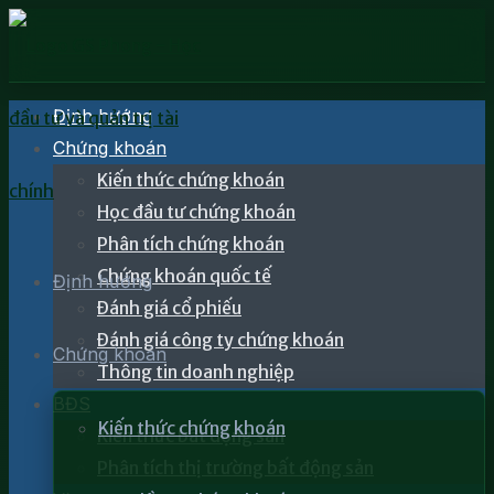
Định hướng
Chứng khoán
Kiến thức chứng khoán
Học đầu tư chứng khoán
Phân tích chứng khoán
Chứng khoán quốc tế
Định hướng
Đánh giá cổ phiếu
Đánh giá công ty chứng khoán
Chứng khoán
Thông tin doanh nghiệp
BĐS
Kiến thức chứng khoán
Kiến thức bất động sản
Phân tích thị trường bất động sản