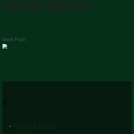
chứng khoán
6 Tháng 3, 2023
Next Post
Masayoshi Son là ai? 5 thương vụ đầu tư gây
"shock" của tỷ phú này
Pháp lý & bảo mật