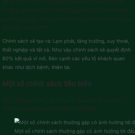
dù từ “chính sách” có thể dùng cho chiến lược của các
công ty, doanh nghiệp. Nhưng quyết định về chính sách
của các quốc gia mang tính chất sống còn trong đầu tư và
sản xuất kinh doanh.
Chính sách sẽ tạo ra: Lạm phát, tăng trưởng, suy thoái,
thất nghiệp và tất cả. Như vậy chính sách sẽ quyết định
80% kết quả vĩ mô. Bên cạnh các yếu tố khách quan
khác như dịch bệnh, thiên tai.
Một số chính sách tiêu biểu
Mọi chính sách đều tác động tới đầu tư, kinh doanh. Có
thể hình dung qua một số liệt kê dưới đây:
Một số chính sách thường gặp có ảnh hưởng tới đầu