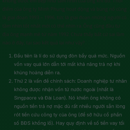
không được êm đẹp như tầm nhìn của ông khi đó. Thời
điểm của ông ty Minh Phụng hoạt động và bùng nổ cũng
là giai đoạn 1993 – 1996, tức là giai đoạn những người có
tầm nhìn tốt nhất mới có thể nhìn ra. Ông cũng đầu tư
địa ông mạnh mẽ từ năm 1992. Chưa thấy bất cứ sai lầm
nào ở đây, tại sao kết quả lại như vậy?
Đầu tiên là lí do sử dụng đòn bẩy quá mức. Nguồn
vốn vay quá lớn dẫn tới mất khả năng trả nợ khi
khủng hoảng diễn ra.
Thứ 2 là vấn đề chính sách: Doanh nghiệp tư nhân
không được nhận vốn từ nước ngoài (nhất là
Singpaore và Đài Loan). Nó khiến ông không có
nguồn tiền trả nợ mặc dù rất nhiều người sẵn lòng
rót tiền cứu công ty của ông (để sỡ hữu cổ phần
số BĐS khổng lồ). Hay quy định về số tiền vay tối