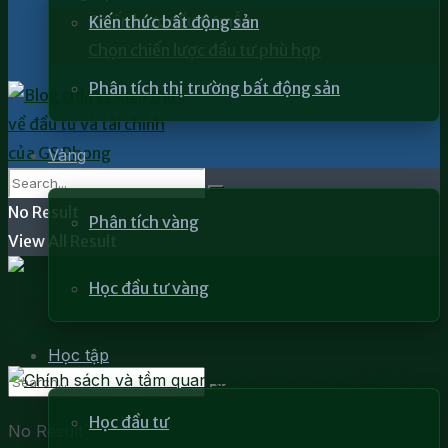
Chiến lược đầu tư mẫu
Kiến thức bất động sản
Chọn chiến lược đầu tư phù hợp
Phân tích thị trường bất động sản
Vàng
No Result
Phân tích vàng
View All Result
Học đầu tư vàng
Học tập
Học đầu tư
No Result