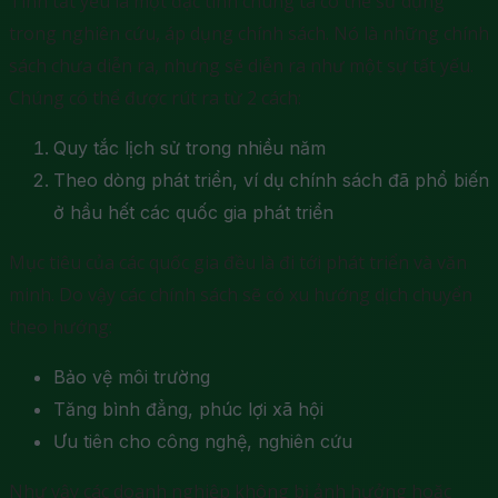
Tính tất yếu là một đặc tính chúng ta có thể sử dụng
trong nghiên cứu, áp dụng chính sách. Nó là những chính
sách chưa diễn ra, nhưng sẽ diễn ra như một sự tất yếu.
Chúng có thể được rút ra từ 2 cách:
Quy tắc lịch sử trong nhiều năm
Theo dòng phát triển, ví dụ chính sách đã phổ biến
ở hầu hết các quốc gia phát triển
Mục tiêu của các quốc gia đều là đi tới phát triển và văn
minh. Do vậy các chính sách sẽ có xu hướng dịch chuyển
theo hướng:
Bảo vệ môi trường
Tăng bình đẳng, phúc lợi xã hội
Ưu tiên cho công nghệ, nghiên cứu
Như vậy các doanh nghiệp không bị ảnh hưởng hoặc