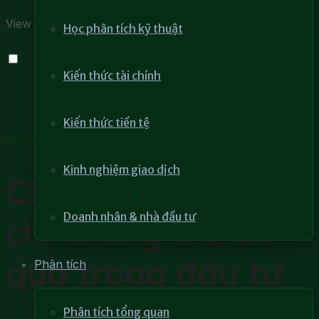
View All Result
Học phân tích kỹ thuật
Kiến thức tài chính
Kiến thức tiền tệ
Chính sách và tầm quan trọng của nó trong đầu tư
Kinh nghiệm giao dịch
Chính sách là tiêu
Doanh nhân & nhà đầu tư
chí không thể bỏ
qua trong đầu tư
Phân tích
Phân tích tổng quan