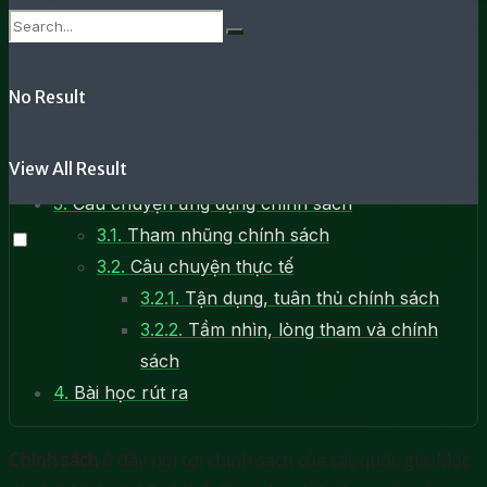
1.2.
Ví dụ về sự ảnh hưởng của chính sách
2.
Ứng dụng chính sách
2.1.
Bám sát chính sách
No Result
2.2.
Tính tất yếu của chính sách
2.3.
Thời điểm của chính sách
View All Result
2.4.
Thời gian của chính sách
3.
Câu chuyện ứng dụng chính sách
3.1.
Tham nhũng chính sách
3.2.
Câu chuyện thực tế
3.2.1.
Tận dụng, tuân thủ chính sách
3.2.2.
Tầm nhìn, lòng tham và chính
sách
4.
Bài học rút ra
Chính sách
ở đây nói tới chính sách của các quốc gia. Mặc