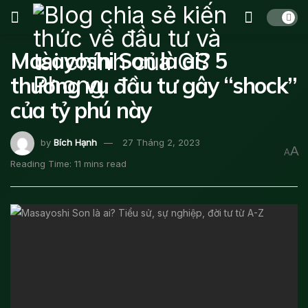
Masayoshi Son là ai? 5
thương vụ đầu tư gây “shock”
của tỷ phú này
by
Bích Hạnh
27 Tháng 2, 2023
A
A
Reading Time: 11 mins read