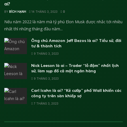
ai?
BY
BÍCH HẠNH
14 THÁNG 3, 2023
0
Nếu năm 2022 là năm mà tỷ phú Elon Musk được nhắc tới nhiều
nhất thì những tháng đầu năm...
Ông chủ Amazon Jeff Bezos là ai? Tiểu sử, đời
tư & thành tích
9 THÁNG 3, 2023
Nick Leeson là ai – Trader “lỗ đậm” nhất lịch
sử, làm sụp đổ cả một ngân hàng
9 THÁNG 3, 2023
Carl Icahn là ai? “Kẻ cướp” phố Wall khiến các
công ty trên sàn khiếp sợ
7 THÁNG 3, 2023