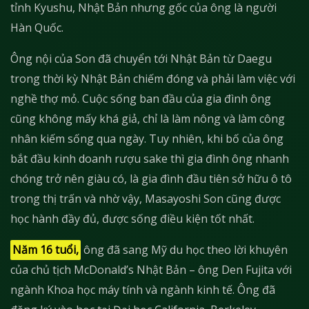
tỉnh Kyushu, Nhật Bản nhưng gốc của ông là người
Hàn Quốc.
Ông nội của Son đã chuyển tới Nhật Bản từ Daegu
trong thời kỳ Nhật Bản chiếm đóng và phải làm việc với
nghề thợ mỏ. Cuộc sống ban đầu của gia đình ông
cũng không mấy khá giả, chỉ là làm nông và làm công
nhân kiếm sống qua ngày. Tuy nhiên, khi bố của ông
bắt đầu kinh doanh rượu sake thì gia đình ông nhanh
chóng trở nên giàu có, là gia đình đầu tiên sở hữu ô tô
trong thị trấn và nhờ vậy, Masayoshi Son cũng được
học hành đầy đủ, được sống điều kiện tốt nhất.
Năm 16 tuổi,
ông đã sang Mỹ du học theo lời khuyên
của chủ tịch McDonald’s Nhật Bản – ông Den Fujita với
ngành Khoa học máy tính và ngành kinh tế. Ông đã