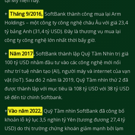
tại Mỹ hiện nay.
+
Tháng 9/2016,
SoftBank thành công mua lại Arm
Holdings – một công ty công nghệ châu Âu với giá 23,4
tỷ bảng Anh (31,4 tỷ USD). Đây là thương vụ mua lại
công ty công nghệ lớn nhất thời bấy giờ.
+
Năm 2017
,
SoftBank thành lập Quỹ Tầm Nhìn trị giá
100 tỷ USD nhằm đầu tư vào các công nghệ mới nổi
như trí tuệ nhân tạo (AI), người máy và internet của vạn
vật (IoT). Sau đó 2 năm là 2019, Quỹ Tầm nhìn thứ 2 đã
được thành lập với mục tiêu là 108 tỷ USD với 38 tỷ USD
sẽ đến từ chính Softbank.
+
Vào năm 2022,
Quỹ Tầm nhìn SoftBank đã công bố
khoản lỗ kỷ lục 3,5 nghìn tỷ Yên (tương đương 27,4 tỷ
USD) do thị trường chứng khoán giảm mạnh bởi lạm