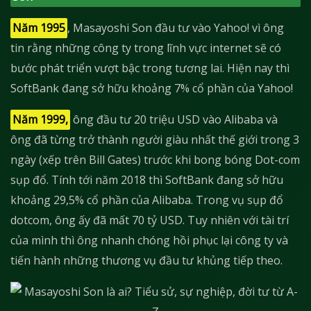
Năm 1995
, Masayoshi Son đầu tư vào Yahoo! vì ông
tin rằng những công ty trong lĩnh vực internet sẽ có
bước phát triển vượt bậc trong tương lai. Hiện nay thì
SoftBank đang sở hữu khoảng 7% cổ phần của Yahoo!
Năm 1999,
ông đầu tư 20 triệu USD vào Alibaba và
ông đã từng trở thành người giàu nhất thế giới trong 3
ngày (xếp trên Bill Gates) trước khi bong bóng Dot-com
sụp đổ. Tính tới năm 2018 thì SoftBank đang sở hữu
khoảng 29,5% cổ phần của Alibaba. Trong vụ sụp đổ
dotcom, ông ấy đã mất 70 tỷ USD. Tuy nhiên với tài trí
của mình thì ông nhanh chóng hồi phục lại công ty và
tiến hành những thương vụ đầu tư khủng tiếp theo.