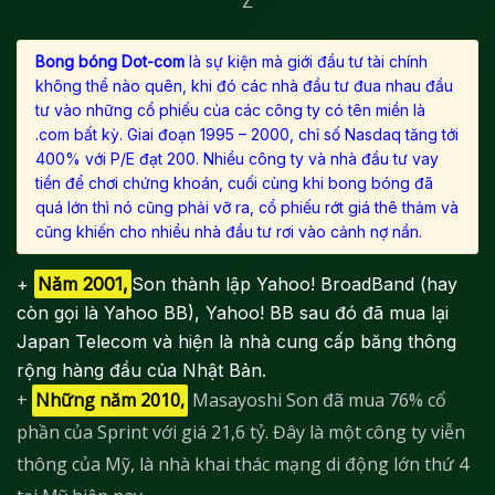
Bong bóng Dot-com
là sự kiện mà giới đầu tư tài chính
không thể nào quên, khi đó các nhà đầu tư đua nhau đầu
tư vào những cổ phiếu của các công ty có tên miền là
.com bất kỳ. Giai đoạn 1995 – 2000, chỉ số Nasdaq tăng tới
400% với P/E đạt 200. Nhiều công ty và nhà đầu tư vay
tiền để chơi chứng khoán, cuối cùng khi bong bóng đã
quá lớn thì nó cũng phải vỡ ra, cổ phiếu rớt giá thê thảm và
cũng khiến cho nhiều nhà đầu tư rơi vào cảnh nợ nần.
+
Năm 2001,
Son thành lập Yahoo! BroadBand (hay
còn gọi là Yahoo BB), Yahoo! BB sau đó đã mua lại
Japan Telecom và hiện là nhà cung cấp băng thông
rộng hàng đầu của Nhật Bản.
+
Những năm 2010,
Masayoshi Son đã mua 76% cổ
phần của Sprint với giá 21,6 tỷ. Đây là một công ty viễn
thông của Mỹ, là nhà khai thác mạng di động lớn thứ 4