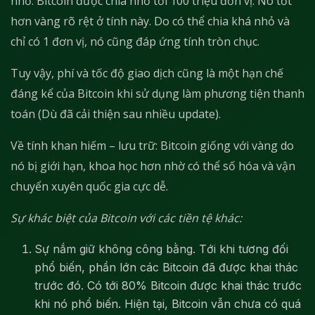
nhỏ: Bitcoin được chia nhỏ tới 100 triệu đơn vị. Nó tốt
hơn vàng rõ rệt ở tính này. Do có thể chia khá nhỏ và
chỉ có 1 đơn vị, nó cũng đáp ứng tính tròn chục.
Tuy vậy, phí và tốc độ giao dịch cũng là một hạn chế
đáng kể của Bitcoin khi sử dụng làm phương tiện thanh
toán (Dù đã cải thiện sau nhiều update).
Về tính khan hiếm – lưu trữ: Bitcoin giống với vàng do
nó bị giới hạn, khoa học hơn nhờ có thể số hóa và vận
chuyển xuyên quốc gia cực dễ.
Sự khác biệt của Bitcoin với các tiền tệ khác:
Sự nắm giữ không công bằng. Tới khi tương đối
phổ biến, phần lớn các Bitcoin đã được khai thác
trước đó. Có tới 80% Bitcoin được khai thác trước
khi nó phổ biến. Hiện tại, Bitcoin vẫn chưa có quá