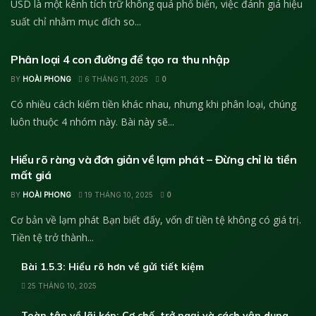
USD là một kênh tích trữ không quá phổ biến, việc đánh giá hiệu
suất chỉ nhằm mục đích so...
KIẾN THỨC TÀI CHÍNH
Phân loại 4 con đường để tạo ra thu nhập
BY
HOÀI PHONG
6 THÁNG 11, 2025
0
Có nhiều cách kiếm tiền khác nhau, nhưng khi phân loại, chúng
luôn thuộc 4 nhóm này. Bài này sẽ...
KIẾN THỨC TÀI CHÍNH
Hiểu rõ ràng và đơn giản về lạm phát – Đừng chỉ là tiền
mất giá
BY
HOÀI PHONG
19 THÁNG 10, 2025
0
Cơ bản về lạm phát Bạn biết đấy, vốn dĩ tiền tệ không có giá trị.
Tiền tệ trở thành...
Bài 1.5.3: Hiểu rõ hơn về gửi tiết kiệm
25 THÁNG 10, 2025
Toàn tập về lãi kép: Cơ chế, trở ngại và cách vận dụng