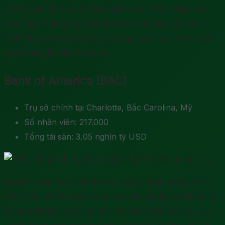
JP Morgan Chase được giao dịch trên NYSE với ký hiệu
JPM. Ngân hàng này chỉ mới được thành lập vào năm
2000 nhưng đã có sự tăng trưởng vượt bậc so với nhiều
ngân hàng lâu đời trước đó.
Bank of America (BAC)
Trụ sở chính tại Charlotte, Bắc Carolina, Mỹ
Số nhân viên: 217.000
Tổng tài sản: 3,05 nghìn tỷ USD
Bank of America là một trong những ngân hàng uy tín
hàng đầu tại Mỹ, ngân hàng này hiện đang quản lý số tài
sản lên tới 3,05 nghìn tỷ USD. Bank of America phục vụ