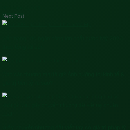
30 Tháng 4, 2025
Next Post
Xếp hạng 100 ngân hàng lớn nhất nước Mỹ 2023
theo tổng tài sản
Cán cân thương mại là gì? Ảnh hưởng tới kinh tế &
giá trị tiền tệ ra sao?
Giấy chuyển nhượng đất viết tay có giá trị pháp lý