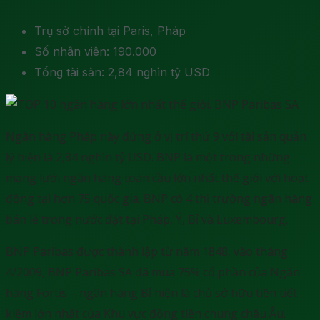
Trụ sở chính tại Paris, Pháp
Số nhân viên: 190.000
Tổng tài sản: 2,84 nghìn tỷ USD
Ngân hàng Pháp này đứng ở vị trí thứ 9 với tài sản quản
lý hiện là 2,84 nghìn tỷ USD. BNP là một trong những
mạng lưới ngân hàng toàn cầu lớn nhất thế giới với hoạt
động tại hơn 75 quốc gia. BNP có 4 thị trường ngân hàng
bán lẻ trong nước đặt tại Pháp, Ý, Bỉ và Luxembourg.
BNP Paribas được thành lập từ năm 1848, vào tháng
4/2009, BNP Paribas SA đã mua 75% cổ phần của Ngân
hàng Fortis – ngân hàng Bỉ hiện là chủ sở hữu tiền tiết
kiệm lớn nhất của Khu vực đồng tiền chung châu Âu.