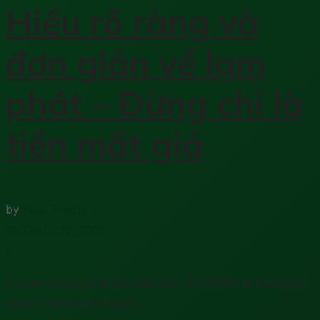
Hiểu rõ ràng và
đơn giản về lạm
phát – Đừng chỉ là
tiền mất giá
by
Hoài Phong
19 Tháng 10, 2025
0
Cơ bản về lạm phát Bạn biết đấy, vốn dĩ tiền tệ không có
giá trị. Tiền tệ trở thành...