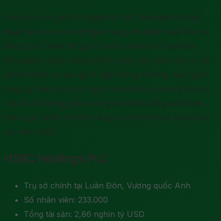
Với tài sản trị giá 2,97 nghìn tỷ USD, Mitsubishi là tập
đoàn dịch vụ tài chính/ngân hàng lớn nhất Nhật Bản và
đứng thứ 7 trên thế giới. Là một phần của Tập đoàn
Mitsubishi, Ngân hàng MUFG cung cấp nhiều dịch vụ tài
chính và đầu tư bao gồm ngân hàng thương mại, ngân
hàng ủy thác, tài chính quốc tế và dịch vụ quản lý tài sản.
Với tất cả những giải thưởng mà MUFG đã giành được,
thật ngạc nhiên khi biết rằng họ chỉ mới được thành lập
vào năm 2005.
HSBC Holdings PLC
Trụ sở chính tại Luân Đôn, Vương quốc Anh
Số nhân viên: 233.000
Tổng tài sản: 2,86 nghìn tỷ USD