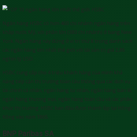
Ngân hàng HSBC có hơn 460 chi nhánh ngân hàng trên
khắp nước Mỹ, với phần lớn (380 chi nhánh) ở bang New
York. Ngân hàng này đứng ở vị trí thứ 8 trong danh sách
các ngân hàng lớn nhất thế giới với tài sản trị giá 2,86
nghìn tỷ USD.
HSBC cung cấp cho 4 triệu khách hàng của mình khả
năng tiếp cận thị trường toàn cầu thông qua các dịch vụ
tài chính cá nhân, ngân hàng tư nhân, ngân hàng bán lẻ,
ngân hàng thương mại, ngân hàng toàn cầu và các phân
khúc thị trường. HSBC ban đầu được thành lập tại Hồng
Kông vào năm 1865.
BNP Paribas SA