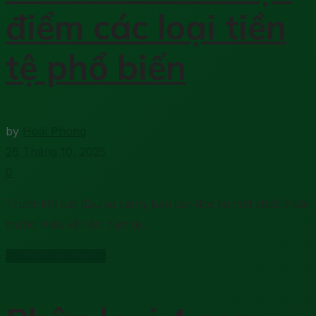
điểm các loại tiền
tệ phổ biến
by
Hoài Phong
26 Tháng 10, 2025
0
Trước khi bắt đầu so sánh, bạn cần đọc lại một chút ở bài
trước: Hiểu về tiền, tiện tệ...
Kiến thức tài chính