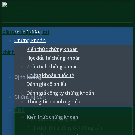
Định hướng
Chứng khoán
Kiến thức chứng khoán
Học đầu tư chứng khoán
Phân tích chứng khoán
Chứng khoán quốc tế
Định hướng
Đánh giá cổ phiếu
Đánh giá công ty chứng khoán
Chứng khoán
Thông tin doanh nghiệp
BĐS
Kiến thức chứng khoán
Kiến thức bất động sản
Phân tích thị trường bất động sản