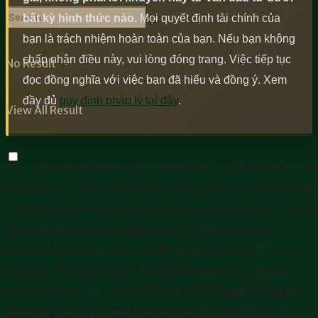
bất kỳ hình thức nào.
Mọi quyết định tài chính của
bạn là trách nhiệm hoàn toàn của bạn. Nếu bạn không
chấp nhận điều này, vui lòng đóng trang. Việc tiếp tục
No Result
đọc đồng nghĩa với việc bạn đã hiểu và đồng ý. Xem
đầy đủ
quy định pháp lý tại đây
.
View All Result
Rất nhiều thứ đã thay đổi trong thế giới ngân hàng trong
25 năm qua. Thay vì sổ séc và những cuốn sổ tiết kiệm thì
ngày nay, người dân có thể thực hiện mọi giao dịch online
hay gửi tiết kiệm thông qua các ứng dụng kết nối
internet. Bạn có muốn biết những ngân hàng lớn nhất
thế giới hiện nay là ngân hàng nào, của nước nào hay
không? Nếu có thì hãy xem ngay
TOP 10 ngân hàng lớn
nhất thế giới 2023 theo tổng tài sản
dựa trên Báo cáo