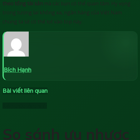
theo tổng tài sản
mà các bạn có thể quan tâm. Hy vọng
trong tương lai không xa, ngân hàng của Việt Nam
chúng ta sẽ có thể lọt vào top này.
Bích Hạnh
Bài viết liên quan
Kiến thức tài chính
So sánh ưu nhược