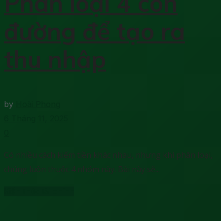
Phân loại 4 con
đường để tạo ra
thu nhập
by
Hoài Phong
6 Tháng 11, 2025
0
Có nhiều cách kiếm tiền khác nhau, nhưng khi phân loại,
chúng luôn thuộc 4 nhóm này. Bài này sẽ...
Kiến thức tài chính