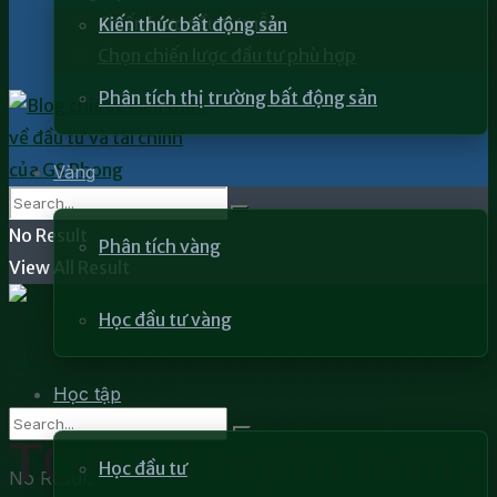
Chiến lược đầu tư mẫu
Kiến thức bất động sản
Chọn chiến lược đầu tư phù hợp
Phân tích thị trường bất động sản
Vàng
No Result
Phân tích vàng
View All Result
Học đầu tư vàng
Học tập
TOP 10 ngân hàng
Học đầu tư
No Result