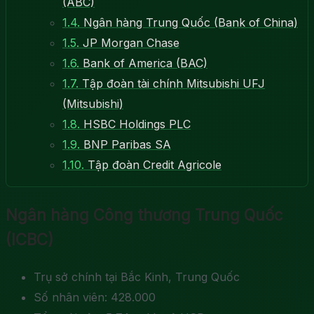
(ABC)
1.4.
Ngân hàng Trung Quốc (Bank of China)
1.5.
JP Morgan Chase
1.6.
Bank of America (BAC)
1.7.
Tập đoàn tài chính Mitsubishi UFJ
(Mitsubishi)
1.8.
HSBC Holdings PLC
1.9.
BNP Paribas SA
1.10.
Tập đoàn Credit Agricole
Ngân hàng Công thương Trung Quốc
(ICBC)
Trụ sở chính tại Bắc Kinh, Trung Quốc
Số nhân viên: 428.000