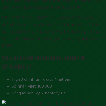
khách hàng trên toàn thế giới và có mối liên kết với 99%
công ty trong danh sách Fortune 500 của Mỹ.
Năm 2008, BAC mua lại Merrill Lynch, trở thành công ty
quản lý tài sản lớn nhất thế giới. Nó được niêm yết trên
Sở giao dịch chứng khoán New York và là một phần của
Chỉ số S&P 500 và Chỉ số trung bình công nghiệp Dow
Jones.
Tập đoàn tài chính Mitsubishi UFJ
(Mitsubishi)
Trụ sở chính tại Tokyo, Nhật Bản
Số nhân viên: 169.000
Tổng tài sản: 2,97 nghìn tỷ USD