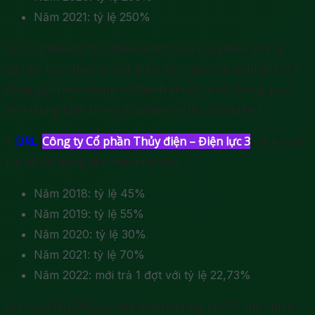
Năm 2021: tỷ lệ 250%
Giá cổ phiếu tại thời điểm viết bài của cổ phiếu VCF là
237,8k, tuy nhiên nhược điểm lớn nhất của cổ phiếu VCF
đó là gần như không có thanh khoản. Khối lượng giao
dịch trung bình trong 10 phiên chỉ là 50 cổ phiếu.
+
DRL
:
Công ty Cổ phần Thủy điện – Điện lực 3
với lịch sử
trả cổ tức bằng tiền mặt như sau:
Năm 2018: tỷ lệ 45%
Năm 2019: tỷ lệ 55%
Năm 2020: tỷ lệ 30%
Năm 2021: tỷ lệ 70%
Năm 2022: mới trả 1 đợt với tỷ lệ 22,73%
Giá cổ phiếu DRL tại thời điểm viết bài là 67k, tuy nhiên