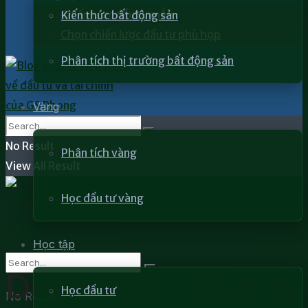
Chiến lược đầu tư mẫu
Kiến thức bất động sản
Chọn chiến lược đầu tư phù hợp
Phân tích thị trường bất động sản
Vàng
No Result
Phân tích vàng
View All Result
Học đầu tư vàng
Học tập
Danh sách công ty
Học đầu tư
No Result