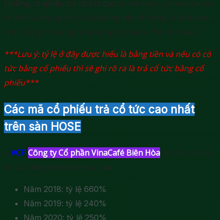
Những cổ phiếu trả cổ tức cao
có thể bằng tiền mặt hoặc
cổ phiếu nhưng trả cổ tức bằng tiền thường có tỷ lệ cao
hơn. Vậy giờ chúng ta sẽ cùng liệt kê cụ thể như sau:
***Lưu ý: tỷ lệ ở đây được hiểu là bằng tiền và nếu có có
tức bằng cổ phiếu thì sẽ ghi rõ ra là trả cổ tức bằng cổ
phiếu***
Các mã cổ phiếu trả cổ tức cao nhất
trên sàn HOSE
+
VCF
:
Công ty Cổ phần VinaCafé Biên Hòa
với lịch sử trả
cổ tức bằng tiền mặt như sau:
Năm 2018: tỷ lệ 660%
Năm 2019: tỷ lệ 240%
Năm 2020: tỷ lệ 250%