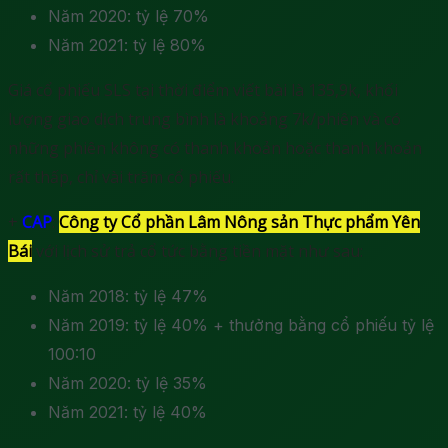
Năm 2020: tỷ lệ 70%
Năm 2021: tỷ lệ 80%
Giá cổ phiếu SLS tại thời điểm viết bài là 135,9k, khối
lượng giao dịch trung bình là khoảng 7k/phiên và có
những phiên không có thanh khoản hoặc thanh khoản
rất thấp, chỉ vài trăm cổ phiếu.
+
CAP
:
Công ty Cổ phần Lâm Nông sản Thực phẩm Yên
Bái
với lịch sử trả cổ tức bằng tiền mặt như sau:
Năm 2018: tỷ lệ 47%
Năm 2019: tỷ lệ 40% + thưởng bằng cổ phiếu tỷ lệ
100:10
Năm 2020: tỷ lệ 35%
Năm 2021: tỷ lệ 40%