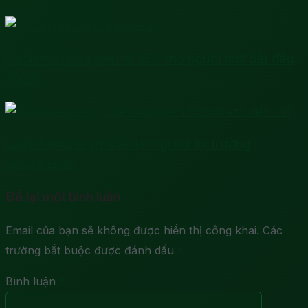
Cách mua cổ phiếu từ A-Z cho người mới bắt đầu
2022
Downtrend là gì? Cần làm gì khi thị trường
downtrend?
Để lại một bình luận
Email của bạn sẽ không được hiển thị công khai.
Các
trường bắt buộc được đánh dấu
*
Bình luận
*