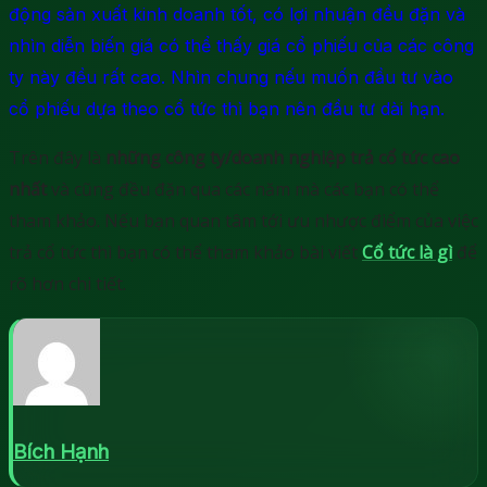
động sản xuất kinh doanh tốt, có lợi nhuận đều đặn và
nhìn diễn biến giá có thể thấy giá cổ phiếu của các công
ty này đều rất cao. Nhìn chung nếu muốn đầu tư vào
cổ phiếu dựa theo cổ tức thì bạn nên đầu tư dài hạn.
Trên đây là
những công ty/doanh nghiệp trả cổ tức cao
nhất
và cũng đều đặn qua các năm mà các bạn có thể
tham khảo. Nếu bạn quan tâm tới ưu nhược điểm của việc
trả cổ tức thì bạn có thể tham khảo bài viết
Cổ tức là gì
để
rõ hơn chi tiết.
Bích Hạnh