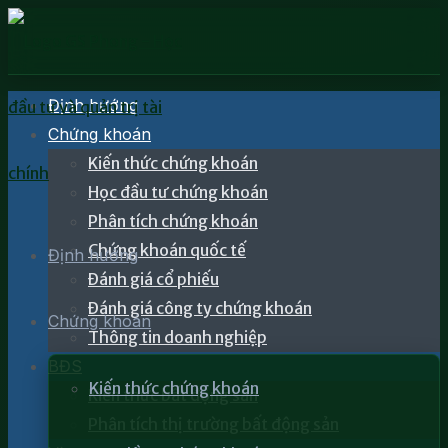
Định hướng
Chứng khoán
Kiến thức chứng khoán
Học đầu tư chứng khoán
Phân tích chứng khoán
Chứng khoán quốc tế
Định hướng
Đánh giá cổ phiếu
Đánh giá công ty chứng khoán
Chứng khoán
Thông tin doanh nghiệp
BĐS
Kiến thức chứng khoán
Kiến thức bất động sản
Phân tích thị trường bất động sản