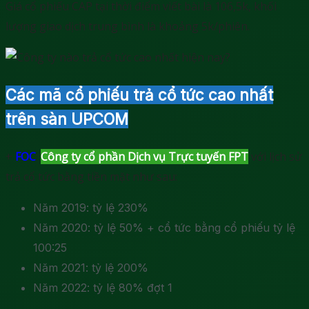
Giá cổ phiếu CAP tại thời điểm viết bài là 106,5k, khối
lượng giao dịch trung bình là khoảng 5k/phiên.
Các mã cổ phiếu trả cổ tức cao nhất
trên sàn UPCOM
+
FOC
:
Công ty cổ phần Dịch vụ Trực tuyến FPT
với lịch sử
trả cổ tức bằng tiền mặt như sau:
Năm 2019: tỷ lệ 230%
Năm 2020: tỷ lệ 50% + cổ tức bằng cổ phiếu tỷ lệ
100:25
Năm 2021: tỷ lệ 200%
Năm 2022: tỷ lệ 80% đợt 1