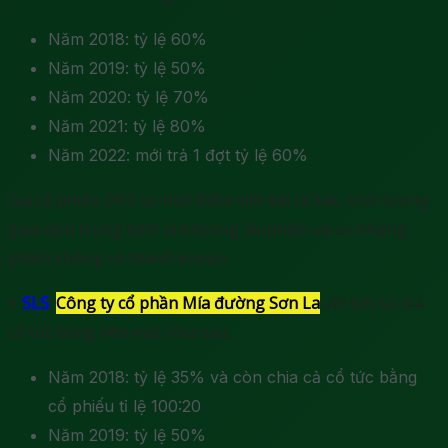
Năm 2018: tỷ lệ 60%
Năm 2019: tỷ lệ 50%
Năm 2020: tỷ lệ 70%
Năm 2021: tỷ lệ 80%
Năm 2022: mới trả 1 đợt tỷ lệ 60%
Giá cổ phiếu DP3 tại thời điểm viết bài là 94k, khối lượng
giao dịch trung bình là khoảng 3k/phiên và có những
phiên không có thanh khoản.
+
SLS
:
Công ty cổ phần Mía đường Sơn La
với lịch sử trả
cổ tức bằng tiền mặt như sau:
Năm 2018: tỷ lệ 35% và còn chia cả cổ tức bằng
cổ phiếu tỉ lệ 100:20
Năm 2019: tỷ lệ 50%