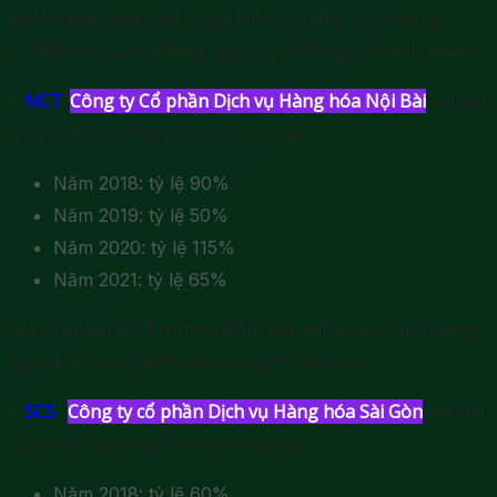
khối lượng giao dịch trung bình của DRL chỉ khoảng
1,1k/phiên và có những ngày còn không có thanh khoản.
+
NCT
:
Công ty Cổ phần Dịch vụ Hàng hóa Nội Bài
với lịch
sử trả cổ tức bằng tiền mặt như sau:
Năm 2018: tỷ lệ 90%
Năm 2019: tỷ lệ 50%
Năm 2020: tỷ lệ 115%
Năm 2021: tỷ lệ 65%
Giá cổ phiếu NCT tại thời điểm viết bài là 93k, khối lượng
giao dịch trung bình là khoảng 29,8k/phiên.
+
SCS
:
Công ty cổ phần Dịch vụ Hàng hóa Sài Gòn
với lịch
sử trả cổ tức bằng tiền mặt như sau:
Năm 2018: tỷ lệ 60%