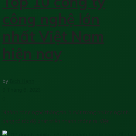
Top 10 công ty
công nghệ lớn
nhất Việt Nam
hiện nay
by
Bích Hạnh
9 Tháng 8, 2023
0
Ngành công nghệ thông tin là một trong những ngành
đang có tốc độ phát triển nhanh chóng tại Việt...