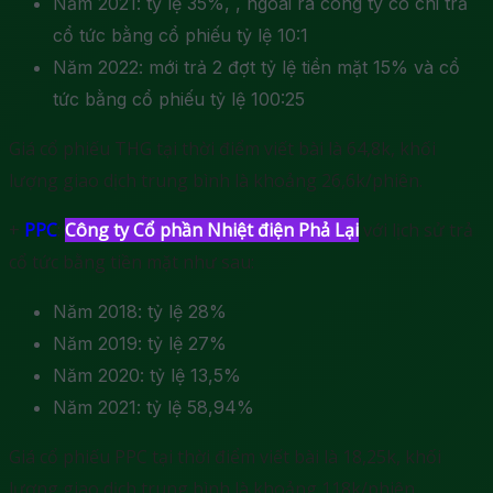
Năm 2021: tỷ lệ 35%, , ngoài ra công ty có chi trả
cổ tức bằng cổ phiếu tỷ lệ 10:1
Năm 2022: mới trả 2 đợt tỷ lệ tiền mặt 15% và cổ
tức bằng cổ phiếu tỷ lệ 100:25
Giá cổ phiếu THG tại thời điểm viết bài là 64,8k, khối
lượng giao dịch trung bình là khoảng 26,6k/phiên.
+
PPC
:
Công ty Cổ phần Nhiệt điện Phả Lại
với lịch sử trả
cổ tức bằng tiền mặt như sau:
Năm 2018: tỷ lệ 28%
Năm 2019: tỷ lệ 27%
Năm 2020: tỷ lệ 13,5%
Năm 2021: tỷ lệ 58,94%
Giá cổ phiếu PPC tại thời điểm viết bài là 18,25k, khối
lượng giao dịch trung bình là khoảng 118k/phiên.