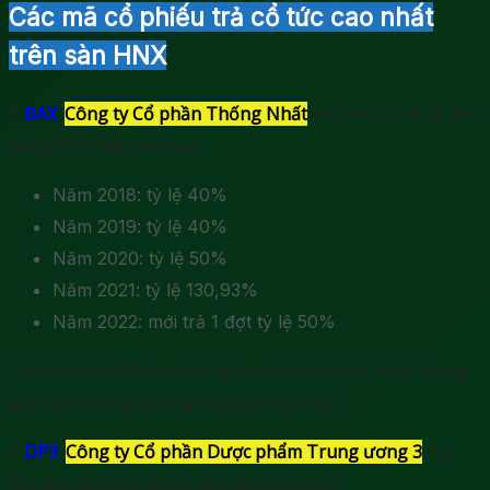
Các mã cổ phiếu trả cổ tức cao nhất
trên sàn HNX
+
BAX
:
Công ty Cổ phần Thống Nhất
với lịch sử trả cổ tức
bằng tiền mặt như sau:
Năm 2018: tỷ lệ 40%
Năm 2019: tỷ lệ 40%
Năm 2020: tỷ lệ 50%
Năm 2021: tỷ lệ 130,93%
Năm 2022: mới trả 1 đợt tỷ lệ 50%
Giá cổ phiếu BAX tại thời điểm viết bài là 81k, khối lượng
giao dịch trung bình là khoảng 7k/phiên.
+
DP3
:
Công ty Cổ phần Dược phẩm Trung ương 3
với
lịch sử trả cổ tức bằng tiền mặt như sau: