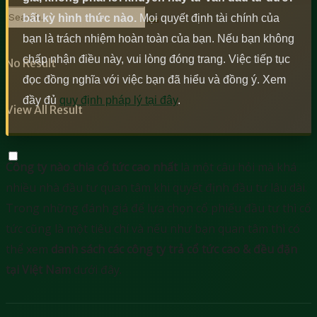
bất kỳ hình thức nào.
Mọi quyết định tài chính của
bạn là trách nhiệm hoàn toàn của bạn. Nếu bạn không
chấp nhận điều này, vui lòng đóng trang. Việc tiếp tục
No Result
đọc đồng nghĩa với việc bạn đã hiểu và đồng ý. Xem
đầy đủ
quy định pháp lý tại đây
.
View All Result
Công ty nào chia cổ tức cao nhất
là một câu hỏi mà khá
nhiều nhà đầu tư quan tâm khi quyết định đầu tư lâu dài.
Trong những đánh giá để lựa chọn cổ phiếu đầu tư thì cổ
tức cũng là một tiêu chí và nếu như bạn quan tâm thì có
thể xem
danh sách các công ty trả cổ tức cao & đều đặn
tại Việt Nam
dưới đây.