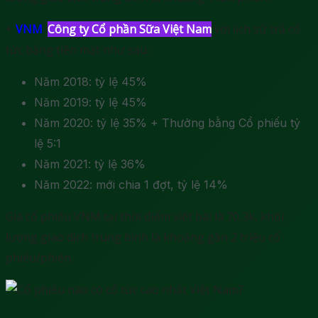
+
VNM
:
Công ty Cổ phần Sữa Việt Nam
với lịch sử trả cổ
tức bằng tiền mặt như sau:
Năm 2018: tỷ lệ 45%
Năm 2019: tỷ lệ 45%
Năm 2020: tỷ lệ 35% + Thưởng bằng Cổ phiếu tỷ
lệ 5:1
Năm 2021: tỷ lệ 36%
Năm 2022: mới chia 1 đợt, tỷ lệ 14%
Giá cổ phiếu VNM tại thời điểm viết bài là 70,3k, khối
lượng giao dịch trung bình là khoảng gần 2 triệu cổ
phiếu/phiên.