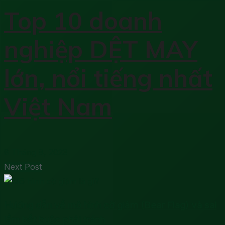
Top 10 doanh
nghiệp DỆT MAY
lớn, nổi tiếng nhất
Việt Nam
8 Tháng 8, 2023
Next Post
Hướng dẫn về mô hình cờ giảm (Bear Flag) và sai
lầm bắt buộc phải tránh