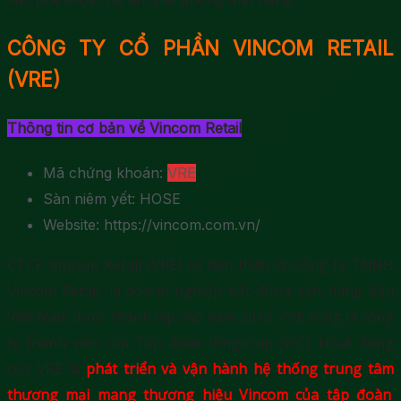
CÔNG TY CỔ PHẦN VINCOM RETAIL
(VRE)
Thông tin cơ bản về Vincom Retail
Mã chứng khoán:
VRE
Sàn niêm yết: HOSE
Website: https://vincom.com.vn/
CTCP Vincom Retail (VRE) có tiền thân là Công ty TNHH
Vincom Retail, là doanh nghiệp bất động sản hàng đầu
Việt Nam được thành lập vào năm 2012. VRE cũng là công
ty thành viên của Tập đoàn Vingroup (VIC). Hoạt động
của VRE là
phát triển và vận hành hệ thống trung tâm
thương mại mang thương hiệu Vincom của tập đoàn
.