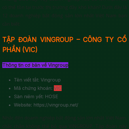
có thể tồn tại trước thị trường đầy khó khăn? Dưới đây là
12 doanh nghiệp bất động sản lớn nhất Việt Nam bạn
cần biết:
TẬP ĐOÀN VINGROUP – CÔNG TY CỔ
PHẦN (VIC)
Thông tin cơ bản về Vingroup
Tên viết tắt: Vingroup
Mã chứng khoán:
VIC
Sàn niêm yết: HOSE
Website: https://vingroup.net/
Nhắc đến doanh nghiệp bất động sản lớn nhất Việt Nam,
chắc chắn không thể bỏ qua VINGROUP. Tập đoàn này