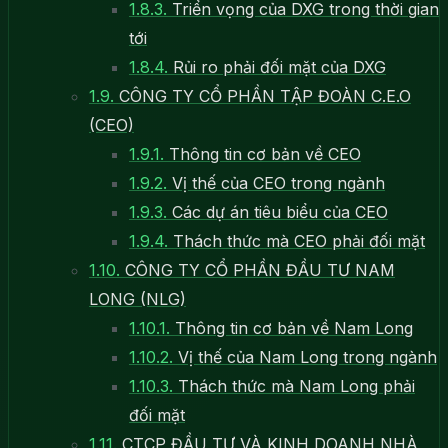
1.8.3.
Triển vọng của DXG trong thời gian
tới
1.8.4.
Rủi ro phải đối mặt của DXG
1.9.
CÔNG TY CỔ PHẦN TẬP ĐOÀN C.E.O
(CEO)
1.9.1.
Thông tin cơ bản về CEO
1.9.2.
Vị thế của CEO trong ngành
1.9.3.
Các dự án tiêu biểu của CEO
1.9.4.
Thách thức mà CEO phải đối mặt
1.10.
CÔNG TY CỔ PHẦN ĐẦU TƯ NAM
LONG (NLG)
1.10.1.
Thông tin cơ bản về Nam Long
1.10.2.
Vị thế của Nam Long trong ngành
1.10.3.
Thách thức mà Nam Long phải
đối mặt
1.11.
CTCP ĐẦU TƯ VÀ KINH DOANH NHÀ