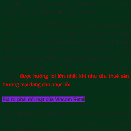
Plaza Mỹ Tho, nâng tổng số TTTM lên 83 và tổng diện
tích sàn thuê thương mại lên 1.75 triệu m2.
Trong thời gian tới, VRE sẽ tiếp tục mở rộng hệ thống khi
sắp sửa đưa vào hoạt động VMM Grand Park (TP HCM)
và Vincom Plaza tại Hà Giang. Theo đó, tổng diện tích sàn
thương mại ước tăng 5.7% trong 2023. Với việc lượng
khách ghé đến các TTTM ngày càng đông, và VRE với vị
thế và thương hiệu lớn chắc chắn sẽ luôn là doanh
nghiệp
được hưởng lợi lớn nhất khi nhu cầu thuê sàn
thương mại đang dần phục hồi
.
Rủi ro phải đối mặt của Vincom Retail
Các TTTM lớn của VRE thường đi kèm với các khu đô thị
của Vinhomes, do đó khi thị trường bất động sản gặp
khó khăn thì kế hoạch mở rộng của VRE cũng bị ảnh