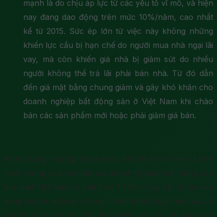
mạnh là do chịu áp lực từ các yếu tố vĩ mô, và hiện
nay đang dao động trên mức 10%/năm, cao nhất
kể từ 2015. Sức ép lớn từ việc này không những
khiến lực cầu bị hạn chế do người mua nhà ngại lãi
vay, mà còn khiến giá nhà bị giảm sút do nhiều
người không thể trả lãi phải bán nhà. Từ đó dẫn
đến giá mặt bằng chung giảm và gây khó khăn cho
doanh nghiệp bất động sản ở Việt Nam khi chào
bán các sản phẩm mới hoặc phải giảm giá bán.
Nhìn chung, những thách thức, khó khăn kể trên là tình
hình chung của hầu hết các doanh nghiệp bất động sản
lớn nhất Việt Nam có mặt trên TTCK. Vì vậy khi đi sâu vào
từng doanh nghiệp, chúng mình sẽ không nhắc qua về
những điều này. Vậy doanh nghiệp nào đủ lớn mạnh để