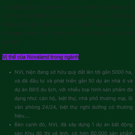
hoạt động chính trong lĩnh vực kinh doanh bất động sản,
tập trung vào triển khai dự án nhà ở và dự án bất động
sản du lịch nghỉ dưỡng tại các vị trí chiến lược của hầu hết
các quận, huyện tại Thành phố Hồ Chí Minh và các tỉnh
lân cận.
Vị thế của Novaland trong ngành
NVL hiện đang sở hữu quỹ đất lên tới gần 5000 ha,
và đã đầu tư và phát triển gần 50 dự án nhà ở và
dự án BĐS du lịch, với nhiều loại hình sản phẩm đa
dạng như: căn hộ, biệt thự, nhà phố thương mại, lô
văn phòng 24/24, biệt thự nghỉ dưỡng có thương
hiệu….
Bên cạnh đó, NVL đã xây dựng 1 dự án bất động
sản Khu đô thị vệ tinh, có hơn 60,000 sản phẩm