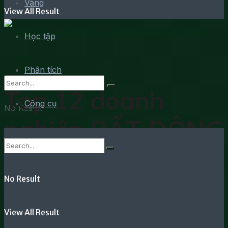
Vàng
View All Result
Học tập
Phân tích
Top 12 doanh
Công cụ
No Result
nghiệp BẤT ĐỘNG
View All Result
SẢN lớn nhất Việt
Nam
No Result
View All Result