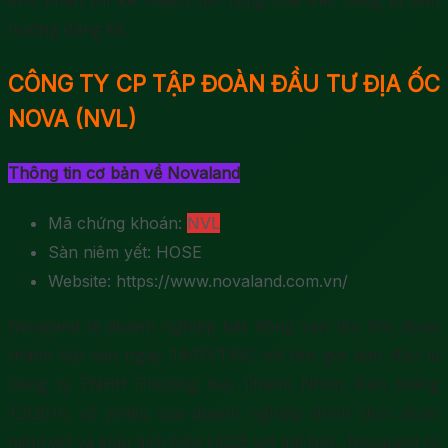
hưởng đáng kể.
CÔNG TY CP TẬP ĐOÀN ĐẦU TƯ ĐỊA ỐC
NOVA (NVL)
Thông tin cơ bản về Novaland
Mã chứng khoán:
NVL
Sàn niêm yết: HOSE
Website: https://www.novaland.com.vn/
Novaland là doanh nghiệp bất động sản lâu đời, được
thành lập vào ngày 18/09/1992 với tên gọi ban đầu là
Công ty TNHH Thương mại Thành Nhơn. Đến tháng
12/2016, cổ phiếu của doanh nghiệp chính thức được
niêm yết và giao dịch trên HOSE với mã NVL. Novaland có