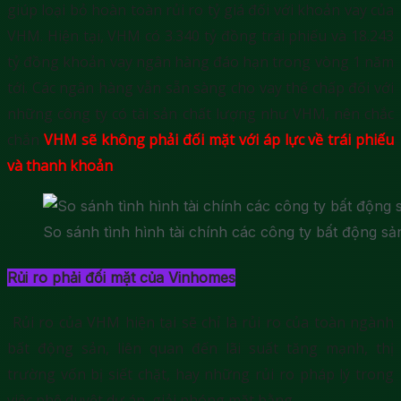
giúp loại bỏ hoàn toàn rủi ro tỷ giá đối với khoản vay của
VHM. Hiện tại, VHM có 3.340 tỷ đồng trái phiếu và 18.243
tỷ đồng khoản vay ngân hàng đáo hạn trong vòng 1 năm
tới. Các ngân hàng vẫn sẵn sàng cho vay thế chấp đối với
những công ty có tài sản chất lượng như VHM, nên chắc
chắn
VHM sẽ không phải đối mặt với áp lực về trái phiếu
và thanh khoản
.
So sánh tình hình tài chính các công ty bất động s
Rủi ro phải đối mặt của Vinhomes
Rủi ro của VHM hiện tại sẽ chỉ là rủi ro của toàn ngành
bất động sản, liên quan đến lãi suất tăng mạnh, thị
trường vốn bị siết chặt, hay những rủi ro pháp lý trong
việc phê duyệt dự án, giải phóng mặt bằng…