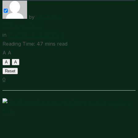
by
DRCCHEN
7 Tháng 8, 2023
in
Thông tin doanh nghiệp
Reading Time: 47 mins read
A
A
A
A
Reset
0