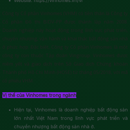
Website: https://vinhomes.vn/vi
Công ty Cổ phần Vinhomes (VHM) có tiền thân là Công ty
Cổ phần Đô thị BIDV-PP được thành lập năm 2008.
Doanh nghiệp này hoạt động trong lĩnh vực phát triển,
chuyển nhượng, vận hành và khai thác bất động sản nhà
ở phức hợp. Đặc biệt, Công ty Cổ phần Vinhomes là một
công ty con thuộc Tập đoàn Vingroup. Vinhomes được
niêm yết và giao dịch trên Sở Giao dịch Chứng khoán
Thành phố Hồ Chí Minh (HOSE) từ tháng 05/2018, với mã
cổ phiếu VHM.
Vị thế của Vinhomes trong ngành
Hiện tại, Vinhomes là doanh nghiệp bất động sản
lớn nhất Việt Nam trong lĩnh vực phát triển và
chuyển nhượng bất động sản nhà ở.