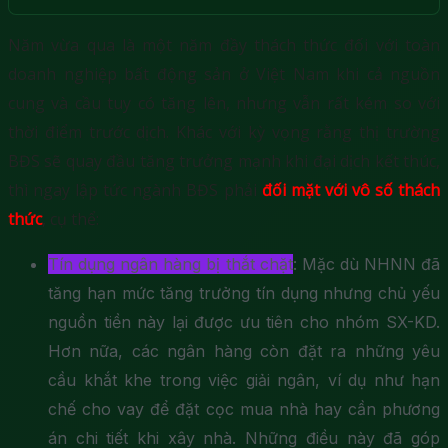
Năm vừa qua là một năm đầy thách thức đối với toàn
doanh nghiệp bất động sản ở Việt Nam khi cả nguồn
cung và cầu tuy có tăng lên, nhưng vẫn rất kém so với
thời điểm trước dịch. Khác với kỳ vọng rằng thị trường
BĐS sẽ quay đầu tăng trưởng mạnh khi đại dịch kết thúc,
thì ngay lập tức ngành BĐS phải
đối mặt với vô số thách
thức
, cụ thể:
Tín dụng ngân hàng bị thắt chặt
: Mặc dù NHNN đã
tăng hạn mức tăng trưởng tín dụng nhưng chủ yếu
nguồn tiền này lại được ưu tiên cho nhóm SX-KD.
Hơn nữa, các ngân hàng còn đặt ra những yêu
cầu khắt khe trong việc giải ngân, ví dụ như hạn
chế cho vay để đặt cọc mua nhà hay cần phương
án chi tiết khi xây nhà. Những điều này đã góp