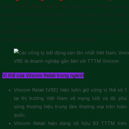
Hiện tại, VRE đang hoạt động chính lĩnh vực cho thuê các
trung tâm thương mại bán lẻ và các dịch vụ liên quan,
cũng như đầu tư phát triển và kinh doanh các loại hình
bất động sản với 4 mô hình sản phẩm: Vincom Center,
Vincom Mega Mall, Vincom Plaza và Vincom+
VRE là doanh nghiệp gắn liền với TTTM Vincom
Vị thế của Vincom Retail trong ngành
Vincom Retail (VRE) hiện luôn giữ vững vị thế số 1
tại thị trường Việt Nam về mạng lưới và độ phủ
sóng thương hiệu trung tâm thương mại trên toàn
quốc.
Vincom Retail hiện đang sở hữu 83 TTTM trên