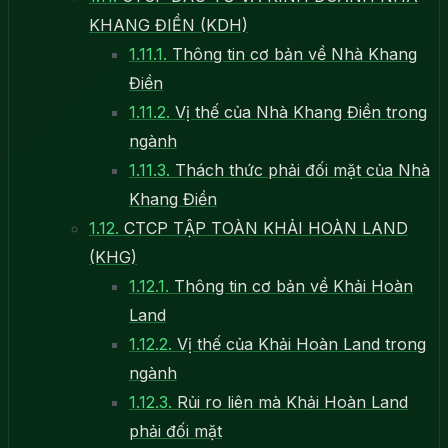
KHANG ĐIỀN (KDH)
1.11.1.
Thông tin cơ bản về Nhà Khang
Điền
1.11.2.
Vị thế của Nhà Khang Điền trong
ngành
1.11.3.
Thách thức phải đối mặt của Nhà
Khang Điền
1.12.
CTCP TẬP TOÀN KHẢI HOÀN LAND
(KHG)
1.12.1.
Thông tin cơ bản về Khải Hoàn
Land
1.12.2.
Vị thế của Khải Hoàn Land trong
ngành
1.12.3.
Rủi ro liên mà Khải Hoàn Land
phải đối mặt