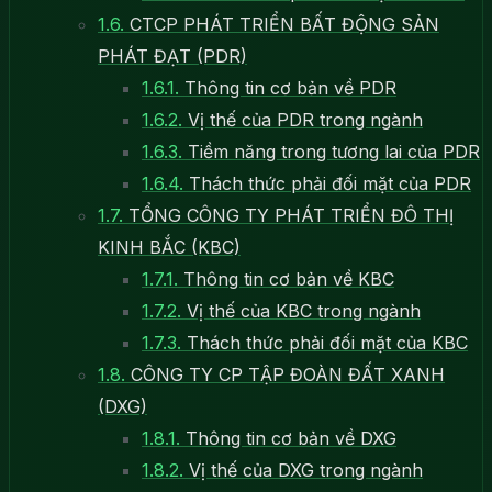
1.6.
CTCP PHÁT TRIỂN BẤT ĐỘNG SẢN
PHÁT ĐẠT (PDR)
1.6.1.
Thông tin cơ bản về PDR
1.6.2.
Vị thế của PDR trong ngành
1.6.3.
Tiềm năng trong tương lai của PDR
1.6.4.
Thách thức phải đối mặt của PDR
1.7.
TỔNG CÔNG TY PHÁT TRIỂN ĐÔ THỊ
KINH BẮC (KBC)
1.7.1.
Thông tin cơ bản về KBC
1.7.2.
Vị thế của KBC trong ngành
1.7.3.
Thách thức phải đối mặt của KBC
1.8.
CÔNG TY CP TẬP ĐOÀN ĐẤT XANH
(DXG)
1.8.1.
Thông tin cơ bản về DXG
1.8.2.
Vị thế của DXG trong ngành