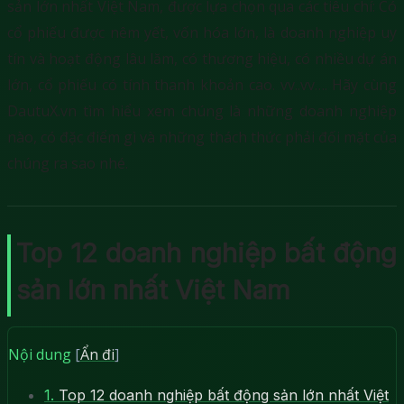
sản lớn nhất Việt Nam, được lựa chọn qua các tiêu chí: Có
cổ phiếu được nêm yết, vốn hóa lớn, là doanh nghiệp uy
tín và hoạt động lâu lăm, có thương hiệu, có nhiều dự án
lớn, cổ phiếu có tính thanh khoản cao. vv..vv…. Hãy cùng
DautuX.vn tìm hiểu xem chúng là những doanh nghiệp
nào, có đặc điểm gì và những thách thức phải đối mặt của
chúng ra sao nhé.
Top 12 doanh nghiệp bất động
sản lớn nhất Việt Nam
Nội dung
[
Ẩn đi
]
1.
Top 12 doanh nghiệp bất động sản lớn nhất Việt