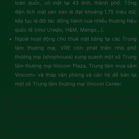
toàn quốc, có mặt tại 43 tỉnh, thành phố. Tổng
diện tích mặt sàn bán lẻ đạt khoảng 1.75 triệu m2;
tiếp tục là đối tác đồng hành của nhiều thương hiệu
quốc tế (như Uniqlo, H&M, Mango…).
Ngoài hoạt động cho thuê mặt bằng tại các Trung
tâm thương mại, VRE còn phát triển nhà phố
thương mại (shophouse) xung quanh một số Trung
tâm thương mại Vincom Plaza, Trung tâm mua sắm
Vincom+ và tháp văn phòng và căn hộ để bán tại
một số Trung tâm thương mại Vincom Center.
Hiện tại, doanh nghiệp bất động sản lớn nhất Việt Nam
này vẫn không ngừng mở rộng quy mô của mình. Trong
năm 2022, VRE là chủ đầu tư duy nhất mở mới với 3 trung
tâm thương mại (TTTM), bao gôm Vincom Megamall
Smart City tại Hà Nội, Vincom Plaza Bạc Liêu và Vincom