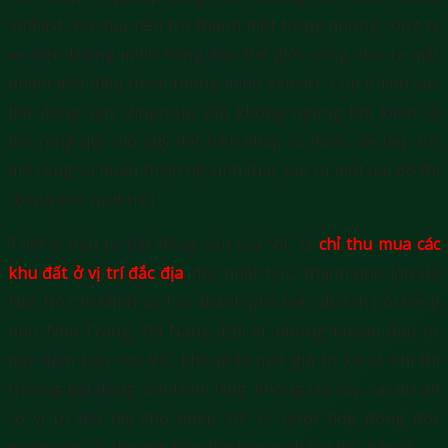
VinFast, với mục tiêu trở thành một trong những công ty
xe điện thông minh hàng đầu thế giới, cũng như ra mắt
nhiều mỗi điện thoại thông minh Vsmart. Còn ở lĩnh vực
bất động sản, Vingroup vẫn không ngừng tìm kiếm và
mở rộng quy mô quỹ đất trên khắp cả nước, để tiếp tục
mở rộng và hoàn thiện hệ sinh thái, tạo ra một đại đô thị
có quy mô vượt trội.
Triết lý đầu tư bất động sản của VIC là
chỉ thu mua các
khu đất ở vị trí đắc địa
, độc nhất tại 2 thành phố lớn Hà
Nội, Hồ Chí Minh và 1 số thành phố biển du lịch nổi tiếng
như Nha Trang, Đà Nẵng. Bởi vì, những khoản đầu tư
này đảm bảo cho VIC không bị mất giá trị kể cả khi thị
trường bất động sản trầm lắng. Không chỉ vậy, các dự án
có vị trí đắc địa cho phép VIC có được hợp đồng độc
quyền với các thương hiệu lớn trong phân khúc bán lẻ.