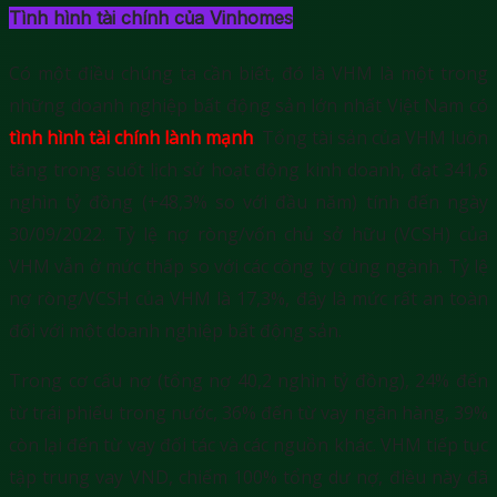
Tình hình tài chính của Vinhomes
Có một điều chúng ta cần biết, đó là VHM là một trong
những doanh nghiệp bất động sản lớn nhất Việt Nam có
tình hình tài chính lành mạnh
. Tổng tài sản của VHM luôn
tăng trong suốt lịch sử hoạt động kinh doanh, đạt 341,6
nghìn tỷ đồng (+48,3% so với đầu năm) tính đến ngày
30/09/2022. Tỷ lệ nợ ròng/vốn chủ sở hữu (VCSH) của
VHM vẫn ở mức thấp so với các công ty cùng ngành. Tỷ lệ
nợ ròng/VCSH của VHM là 17,3%, đây là mức rất an toàn
đối với một doanh nghiệp bất động sản.
Trong cơ cấu nợ (tổng nợ 40,2 nghìn tỷ đồng), 24% đến
từ trái phiếu trong nước, 36% đến từ vay ngân hàng, 39%
còn lại đến từ vay đối tác và các nguồn khác. VHM tiếp tục
tập trung vay VND, chiếm 100% tổng dư nợ, điều này đã