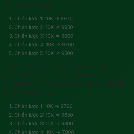
Lúc này số vốn còn lại:
Chiến lược 1: 10K => 9970
Chiến lược 2: 10K => 9950
Chiến lược 3: 10K => 9900
Chiến lược 4: 10K => 9700
Chiến lược 5: 10K => 9500
Mọi thứ có vẻ vẫn rất ổn tới đây, bạn vẫn chưa nhìn ra
vấn đề gì ở chiến lược 4 – 5. Nhưng bạn hoàn toàn có thể
thua tiếp thêm 3 – 4 giao dịch thậm chí là 7 – 8 liên tiếp.
Khi tình huống đó xảy ra:
Chiến lược 1: 10K => 9790
Chiến lược 2: 10K => 9650
Chiến lược 3: 10K => 9300
Chiến lược 4: 10K => 7900