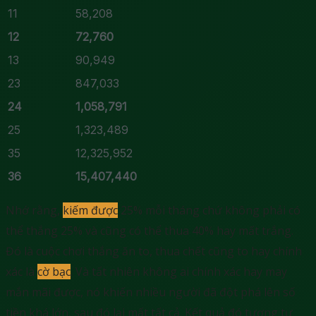
11
58,208
12
72,760
13
90,949
23
847,033
24
1,058,791
25
1,323,489
35
12,325,952
36
15,407,440
Nhớ rằng,
kiếm được
25% mỗi tháng chứ không phải có
thể thắng 25% và cũng có thể thua 40% hay mất trắng.
Đó là cuộc chơi thắng ăn to, thua chết cũng to hay chính
xác là
cờ bạc
. Và tất nhiên không ai chính xác hay may
mắn mãi được, nó khiến nhiều người đã đột phá lên số
tiền khá lớn, sau đó lại mất tất cả. Kết quả đó tương tự