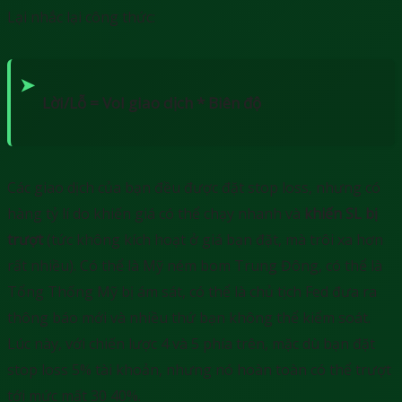
Lại nhắc lại công thức:
Lời/Lỗ = Vol giao dịch * Biên độ
Các giao dịch của bạn đều được đặt stop loss, nhưng có
hàng tỷ lí do khiến giá có thể chạy nhanh và
khiến SL bị
trượt
(tức không kích hoạt ở giá bạn đặt, mà trôi xa hơn
rất nhiều). Có thể là Mỹ ném bom Trung Đông, có thể là
Tổng Thống Mỹ bị ám sát, có thể là chủ tịch Fed đưa ra
thông báo mới và nhiều thứ bạn không thể kiểm soát.
Lúc này, với chiến lược 4 và 5 phía trên, mặc dù bạn đặt
stop loss 5% tài khoản, nhưng nó hoàn toàn có thể trượt
tới mức mất 30 40%.