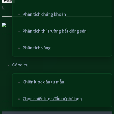
Reset
0
Phân tích chứng khoán
Phân tích thị trường bất động sản
Phân tích vàng
Công cụ
Chiến lược đầu tư mẫu
Chọn chiến lược đầu tư phù hợp
Xác nhận mức lợi nhuận khả thi là rất quan trọng trong
tư duy quản lý vốn