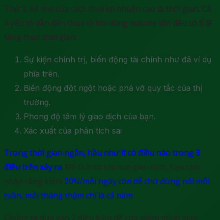
Thứ 2, kẻ thù của cách chơi lợi nhuận cao là thời gian. Cả
4 yếu tố dẫn đến thua lỗ khi dùng volume lớn đều có tỉ lệ
tăng theo thời gian:
Sự kiện chính trị, biến động tài chính như đã ví dụ
phía trên.
Biến động đột ngột hoặc phá vỡ quy tắc của thị
trường.
Phong độ tâm lý giao dịch của bạn.
Xác xuất của phân tích sai
Trong thời gian ngắn, hầu như ít có điều nào trong 3
điều trên xảy ra
. Đó là lí do khi mới giao dịch, bạn cảm
nhận rằng kiếm
20%/mỗi ngày còn dễ chứ đừng nói mỗi
tuần, mỗi tháng thậm chí là cả năm
.
Chúng ta dựa vào 2 điều trên để cho phép mình mạo