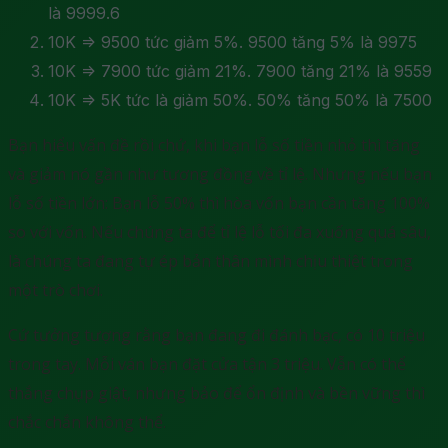
là 9999.6
10K => 9500 tức giảm 5%. 9500 tăng 5% là 9975
10K => 7900 tức giảm 21%. 7900 tăng 21% là 9559
10K => 5K tức là giảm 50%. 50% tăng 50% là 7500
Bạn hiểu vấn đề rồi chứ, khi bạn lỗ số tiền nhỏ thì tăng
và giảm nó gần như tương đồng về tỉ lệ. Nhưng nếu bạn
lỗ số tiền lớn: Bạn lỗ 50% thì hòa vốn bạn cần tăng 100%
so với vốn. Nếu chúng ta để tỉ lệ lỗ tối đa xuống quá sâu,
là chúng ta đang tự ép bản thân mình chịu thiệt trong
một trò chơi.
Cứ tưởng tượng rằng bạn đang đi đánh bạc, có 10 triệu
trong tay. Mỗi ván bạn đặt cửa tận 3 triệu. Vẫn có thể
thắng chụp giật, nhưng bảo để ổn định và bền vững thì
chắc chắn không thể.