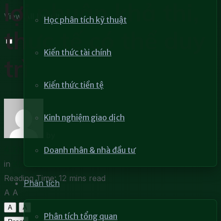
lợi nhuận khả thi,
View All Result
Học phân tích kỹ thuật
thực tế có thể duy
Kiến thức tài chính
trì
Kiến thức tiền tệ
Kinh nghiệm giao dịch
by
Hoài Phong
4 Tháng 10, 2021
Doanh nhân & nhà đầu tư
in
Không phân loại
Reading Time: 12 mins read
Phân tích
A
A
A
A
Phân tích tổng quan