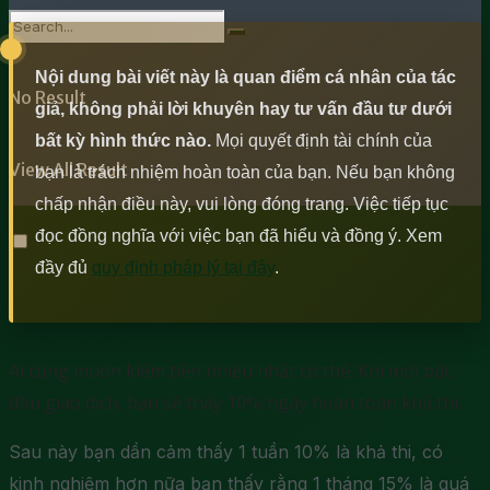
Nội dung bài viết này là quan điểm cá nhân của tác
No Result
giả, không phải lời khuyên hay tư vấn đầu tư dưới
bất kỳ hình thức nào.
Mọi quyết định tài chính của
View All Result
bạn là trách nhiệm hoàn toàn của bạn. Nếu bạn không
chấp nhận điều này, vui lòng đóng trang. Việc tiếp tục
đọc đồng nghĩa với việc bạn đã hiểu và đồng ý. Xem
đầy đủ
quy định pháp lý tại đây
.
Ai cũng muốn kiếm tiền nhiều nhất có thể. Khi mới bắt
đầu giao dịch, bạn sẽ thấy 10%/ngày hoàn toàn khả thi.
Sau này bạn dần cảm thấy 1 tuần 10% là khả thi, có
kinh nghiệm hơn nữa bạn thấy rằng 1 tháng 15% là quá