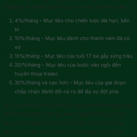
Chúng ta sẽ xây dựng kế hoạch cho tất cả các mục tiêu:
4%/tháng – Mục tiêu cho chiến lược dài hạn, bền
bỉ
10%/tháng – Mục tiêu dành cho thanh niên đã có
vợ
15%/tháng – Mục tiêu của tuổi 17 bẻ gẫy sừng trâu
20/%tháng – Mục tiêu của bước vào ngôi đền
huyền thoại trader.
30%/tháng và cao hơn – Mục tiêu của giai đoạn
chấp nhận đánh đổi rủi ro để lấy sự đột phá.
Cả 5 mục tiêu trên đều khả thi, thậm chí 50%/tháng cũng
khả thi. Điều khác biệt duy nhất ở đây là thời gian. Mục
tiêu 1 có thể duy trì 15 năm, mục tiêu 2 thì 8 năm, mục
tiêu 3 thì 4 năm và mục tiêu 5 thì 4 tháng (Con số ước