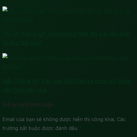
Chỉ số PMI là gì? Ảnh hưởng PMI đối với nền kinh
tế như thế nào?
Nến Doji là gì? Các loại nến Doji và cách sử dụng
nến Doji hiệu quả
Để lại một bình luận
Email của bạn sẽ không được hiển thị công khai.
Các
trường bắt buộc được đánh dấu
*