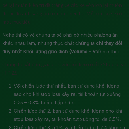
bé lại muốn kiên trì dã tràng xe cát, kẻ vốn lớn lại muốn
đi tốc độ ánh sáng ăn trọn cả thiên hạ. Mỗi con số sẽ có
một mục tiêu.
Nghe thì có vẻ chúng ta sẽ phải có nhiều phương án
khác nhau lắm, nhưng thực chất chúng ta
chỉ thay đổi
duy nhất Khối lượng giao dịch (Volume – Vol)
mà thôi.
Chúng ta bắt đầu giao dịch với một kèo có tỉ lệ Stop loss 1
: TP 2.5.
Với chiến lược thứ nhất, bạn sử dụng khối lượng
sao cho khi stop loss xảy ra, tài khoản tụt xuống
0.25 – 0.3% hoặc thấp hơn.
Chiến lược thứ 2, bạn sử dụng khối lượng cho khi
stop loss xảy ra, tài khoản tụt xuống tối đa 0.5%.
Chiến lược thứ 3 là 1% và chiến lược thứ 4 khoảng