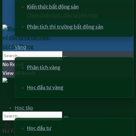
Chiến lược đầu tư mẫu
Kiến thức bất động sản
Chọn chiến lược đầu tư phù hợp
Phân tích thị trường bất động sản
Vàng
No Result
Phân tích vàng
View All Result
Học đầu tư vàng
Học tập
#2 – Xác định mức
Học đầu tư
No Result