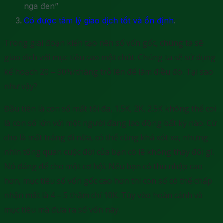
nga đen”
Có được tâm lý giao dịch tốt và ổn định
.
Trong giai đoạn kiến tạo nên số vốn gốc, chúng ta sẽ
giao dịch với mục tiêu cao một chút. Chúng ta sẽ sử dụng
kế hoạch 20 – 30%/tháng trở lên để làm điều đó. Tại sao
như vậy?
Đầu tiên là con số mất tối đa, 1.5K, 2K, 2.5K không thể coi
là con số lớn với một người đang lao động bất kỳ nào. Cứ
cho là mất trắng đi nữa, có thể cũng khá xót xa, nhưng
nhìn tổng quan cuộc đời của bạn có lẽ không thay đổi gì.
Nó đáng để cho một cơ hội. Nếu bạn có thu nhập cao
hơn, mục tiêu số vốn gốc cao hơn thì con số có thể chấp
nhận mất là 4 – 5 thậm chí 10K. Tùy vào hoàn cảnh và
mục tiêu mà đưa ra số vốn này.