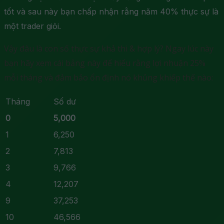
tốt và sau này bạn chấp nhận rằng năm 40% thực sự là
một trader giỏi.
Vậy đâu là con số thực sự khả thi & hợp lý? Ngay lúc này
bạn hãy xem cái bảng này để hiểu rằng lợi nhuận 25%
mỗi tháng và đảm bảo ổn định nó khủng khiếp thế nào:
Tháng
Số dư
0
5,000
1
6,250
2
7,813
3
9,766
4
12,207
9
37,253
10
46,566