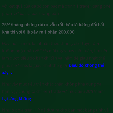
với kết quả của đa số con bạc mà chính 1 trader đang phê
phán: Cờ bạc là bác thằng bần.
25%/tháng nhưng rủi ro vẫn rất thấp là tương đối bất
khả thi với tỉ lệ xảy ra 1 phần 200.000
Đấy mới là mức lợi nhuận theo tháng, chứ tuyệt đối
không ngộ nhận về 25% mỗi ngày hay mỗi tuần, bởi nếu
làm được điều đó bạn chỉ cần vài năm để giàu nhất thế
giới, nhớ nhé, là giàu nhất thế giới.
Điều đó không thể
xảy ra
.
Như vậy mục tiêu trên chắc chắn không khả dụng dài
hạn, vậy chúng ta chỉ nên trade với mục tiêu 20%/năm?
Lại càng không
.
Như ở phía trên H.P đã đưa ra cho bạn một bảng tính về