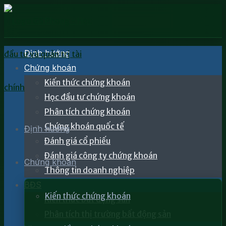
Định hướng
Chứng khoán
Kiến thức chứng khoán
Học đầu tư chứng khoán
Phân tích chứng khoán
Chứng khoán quốc tế
Định hướng
Đánh giá cổ phiếu
Đánh giá công ty chứng khoán
Chứng khoán
Thông tin doanh nghiệp
BĐS
Kiến thức chứng khoán
Kiến thức bất động sản
Phân tích thị trường bất động sản