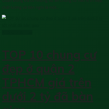
Quận Đống Đa có những dự án chung cư nào vị trí đẹp,
chất lượng và tiện nghi là một...
Không phân loại
TOP 10 chung cư
đẹp ở quận 2
TPHCM giá trên
dưới 2 tỷ đã bàn