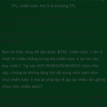
3%, chiến lược thứ 5 là khoảng 5%.
Với số vốn minh họa 10K, với chiến lược 1 chúng ta có:
Stop loss: $30, Take Profit: $75
Ở chiến lược thứ 4, chúng ta sẽ: Stop loss: $300, Take
Profit: $750.
Bạn sẽ thấy rằng để đạt được $750, chiến lược 1 cần ít
nhất 10 chiến thắng trong khi chiến lược 4 lại chỉ cần
duy nhất 1. Tại sao R/R (RISKS/REWARDS) luôn như
vậy, chúng ta không tăng Vol để xong sớm nghỉ sớm
như chiến lược 4 mà lại phải lặp đi lặp lại nhiều lần giống
nhau (tức nhiều kèo)?
Đó là bởi bạn chỉ nghĩ tới tình huống thắng, chưa nghĩ tới
tình huống thua. Giả sử ở giao dịch đầu tiên, bạn thua lỗ.