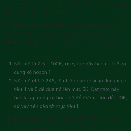
chừng). Tất nhiên một số trường hợp thực sự đột phá có
thể duy trừ mức 2 và 3 khá dài.
Chúng ta sẽ sử dụng chiến lược tốc độ cao cho số vốn
nhỏ, nâng dần cho tới khi số vốn đạt ngưỡng mục tiêu
bền bỉ. Ở phần trước, bạn đã xác định được số vốn gốc
của mình:
Nếu nó là 2 tỷ – 100K, ngay lúc này bạn có thể áp
dụng kế hoạch 1
Nếu nó chỉ là 2K$, dĩ nhiên bạn phải áp dụng mục
tiêu 4 và 5 để đưa nó lên mức 5K. Đạt mức này
bạn lại áp dụng kế hoạch 3 để đưa nó lên dần 10K,
cứ vậy tiến dần tới mục tiêu 1.
Việc áp dụng cùng 1 tốc độ (ROI) cho các tham vọng, số
vốn, mục tiêu khác nhau cơ bản là rất sai lầm. Người vốn