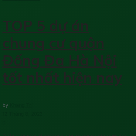
TOP 5 dự án
chung cư quận
Đống Đa Hà Nội
tốt nhất hiện nay
by
Khang Trí
12 Tháng 8, 2023
0