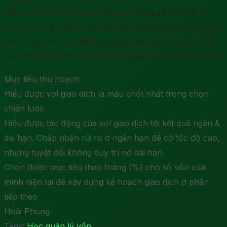
hiểm một chút để nhanh chóng có được số vốn gốc hợp
lý và bước vào chiến lược dài hạn. Nói văn hoa hơn là high
risk – high return, Việt hóa là Liều ăn nhiều. Để đi tới đột
phá, không thể có một phần của mạo hiểm & cả may mắn.
Mục tiêu thu hoạch:
Hiểu được vol giao dịch là mấu chốt nhất trong chọn
chiến lược
Hiểu được tác động của vol giao dịch tới kết quả ngắn &
dài hạn. Chấp nhận rủi ro ở ngắn hạn để có tốc độ cao,
nhưng tuyệt đối không duy trì nó dài hạn.
Chọn được mục tiêu theo tháng (%) cho số vốn của
mình hiện tại để xây dựng kế hoạch giao dịch ở phần
tiếp theo.
Hoài Phong
Tags:
Học quản lý vốn