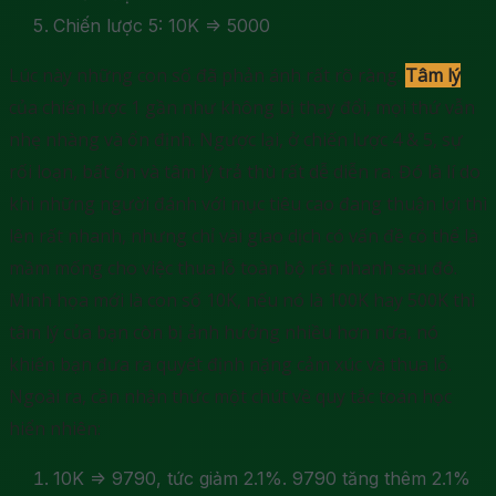
Chiến lược 5: 10K => 5000
Lúc này những con số đã phản ánh rất rõ ràng.
Tâm lý
của chiến lược 1 gần như không bị thay đổi, mọi thứ vẫn
nhẹ nhàng và ổn định. Ngược lại, ở chiến lược 4 & 5, sự
rối loạn, bất ổn và tâm lý trả thù rất dễ diễn ra. Đó là lí do
khi những người đánh với mục tiêu cao đang thuận lợi thì
lên rất nhanh, nhưng chỉ vài giao dịch có vấn đề có thể là
mầm mống cho việc thua lỗ toàn bộ rất nhanh sau đó.
Minh họa mới là con số 10K, nếu nó là 100K hay 500K thì
tâm lý của bạn còn bị ảnh hưởng nhiều hơn nữa, nó
khiến bạn đưa ra quyết định nặng cảm xúc và thua lỗ.
Ngoài ra, cần nhận thức một chút về quy tắc toán học
hiển nhiên:
10K => 9790, tức giảm 2.1%. 9790 tăng thêm 2.1%