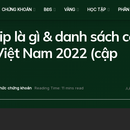
CHỨNG KHOÁN
BĐS
VÀNG
HỌC TẬP
PHÂN
ip là gì & danh sách 
 Việt Nam 2022 (cập
thức chứng khoán
Reading Time: 11 mins read
A