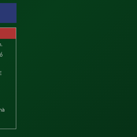
.
cổ
E
hà