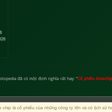
26
026
stopedia đã có một định nghĩa rất hay: “
Cổ phiếu bluechip
 chip là cổ phiếu của những công ty lớn và có lịch sử h