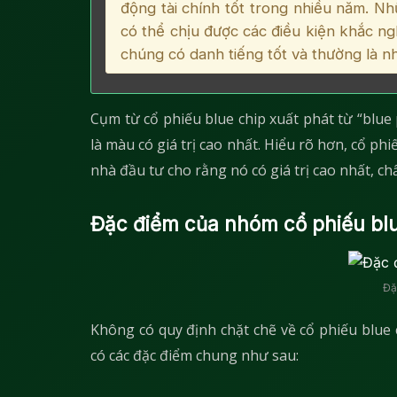
động tài chính tốt trong nhiều năm. Nh
có thể chịu được các điều kiện khắc ngh
chúng có danh tiếng tốt và thường là n
Cụm từ cổ phiếu blue chip xuất phát từ “blue 
là màu có giá trị cao nhất. Hiểu rõ hơn, cổ ph
nhà đầu tư cho rằng nó có giá trị cao nhất, ch
Đặc điểm của nhóm cổ phiếu blu
Đặ
Không có quy định chặt chẽ về cổ phiếu blue
có các đặc điểm chung như sau: