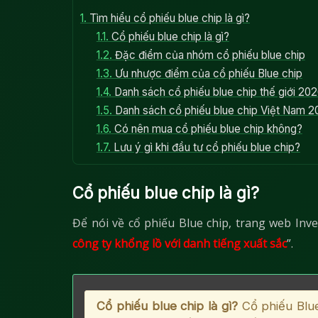
1.
Tìm hiểu cổ phiếu blue chip là gì?
1.1.
Cổ phiếu blue chip là gì?
1.2.
Đặc điểm của nhóm cổ phiếu blue chip
1.3.
Ưu nhược điểm của cổ phiếu Blue chip
1.4.
Danh sách cổ phiếu blue chip thế giới 20
1.5.
Danh sách cổ phiếu blue chip Việt Nam 2
1.6.
Có nên mua cổ phiếu blue chip không?
1.7.
Lưu ý gì khi đầu tư cổ phiếu blue chip?
Cổ phiếu blue chip là gì?
Để nói về cổ phiếu Blue chip, trang web Inve
công ty khổng lồ với danh tiếng xuất sắc
”.
Cổ phiếu blue chip là gì?
Cổ phiếu Blue