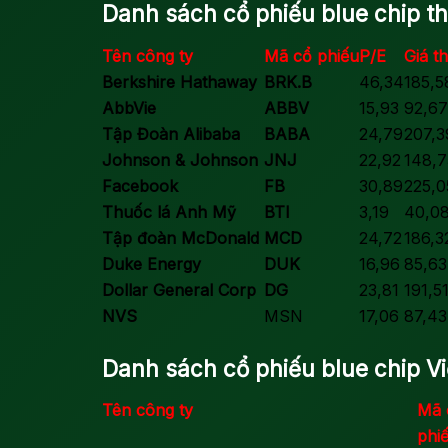
Danh sách cổ phiếu blue chip th
Tên công ty
Mã cổ phiếu
P/E
Giá t
Berkshire Hathaway
BRK.B
46,34
185,
AbbVie
ABBV
15,93
92,6
Tập Đoàn Alibaba
BABA
24,79
207,
Johnson & Johnson
JNJ
22,92
148,
Facebook
FB
30,89
225,
Thuốc lá Anh Mỹ
BTI
3,19
40,0
Tập đoàn McDonald
MCD
24,72
186,
Duke Energy
DUK
16,96
85,6
Dollar General Corp
DG
23,81
191,5
NVS
MSN
17,06
87,4
Danh sách cổ phiếu blue chip V
Tên công ty
Mã 
phi