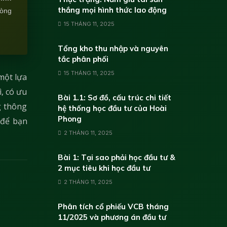
thắng mọi hình thức lao động
lòng
15 THÁNG 11, 2025
Tổng kho thu nhập và nguyên
tắc phân phối
15 THÁNG 11, 2025
một lựa
ì, có ưu
Bài 1.1: Sơ đồ, cấu trúc chi tiết
g thông
hệ thống học đầu tư của Hoài
Phong
 để bạn
2 THÁNG 11, 2025
Bài 1: Tại sao phải học đầu tư &
2 mục tiêu khi học đầu tư
2 THÁNG 11, 2025
Phân tích cổ phiếu VCB tháng
11/2025 và phương án đầu tư