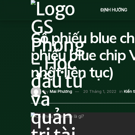
ĐỊNH HƯỚNG
Cổ phiếu blue ch
phiếu blue chip
nhật liên tục)
by
Mai Phương
20 Tháng 1, 2022
in
Kiến 