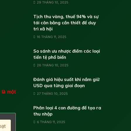
29 THÁNG 10, 2025
Tịch thu vàng, thuế 94% và sự
tái cân bằng cần thiết để duy
trì xã hội
16 THÁNG 11, 2025
So sánh ưu nhược điểm các loại
tiền tệ phổ biến
26 THÁNG 10, 2025
Đánh giá hiệu suất khi nắm giữ
USD qua từng giai đoạn
 là một
27 THÁNG 10, 2025
Phân loại 4 con đường để tạo ra
thu nhập
6 THÁNG 11, 2025
oạt