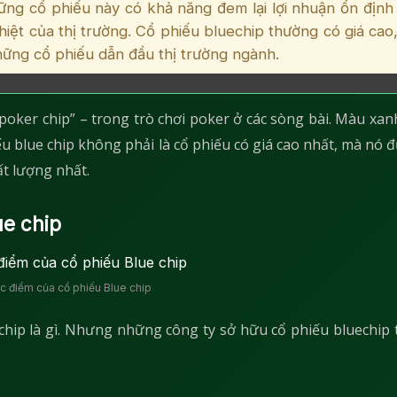
ững cổ phiếu này có khả năng đem lại lợi nhuận ổn định
iệt của thị trường. Cổ phiếu bluechip thường có giá cao,
hững cổ phiếu dẫn đầu thị trường ngành.
poker chip” – trong trò chơi poker ở các sòng bài. Màu xan
iếu blue chip không phải là cổ phiếu có giá cao nhất, mà nó 
ất lượng nhất.
e chip
c điểm của cổ phiếu Blue chip
 chip là gì. Nhưng những công ty sở hữu cổ phiếu bluechip