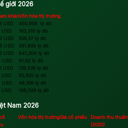
ế giới 2026
ham khảo
Vốn hóa thị trường
58 USD
450,966 tỷ đô
7 USD
163,316 tỷ đô
39 USD
556,37 tỷ đô
75 USD
391,895 tỷ đô
05 USD
641,304 tỷ đô
8 USD
91,62 tỷ đô
32 USD
138,539 tỷ đô
3 USD
62,925 tỷ đô
1 USD
48,168 tỷ đô
3 USD
198,029 tỷ đô
iệt Nam 2026
cổ
Vốn hóa thị trường
Giá cổ phiếu
Doanh thu thuần
ếu
(2020)