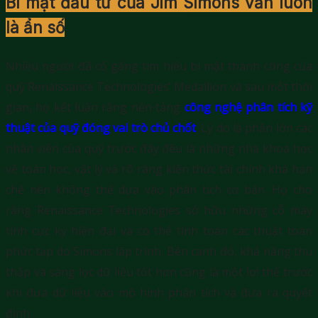
Bí mật đầu tư của Jim Simons vẫn luôn
là ẩn số
Nhiều người đã cố gắng tìm hiểu bí mật thành công của
quỹ Renaissance Technologies’ Medallion và sau một thời
gian, họ kết luận rằng nền tảng
công nghệ phân tích kỹ
thuật của quỹ đóng vai trò chủ chốt
. Lý do là phần lớn các
nhân viên của quỹ trước đây đều là những nhà khoa học
về toán học, vật lý và rõ ràng kiến thức tài chính khá hạn
chế nên không thể dựa vào phân tích cơ bản. Họ cho
rằng Renaissance Technologies sở hữu những cỗ máy
tính cực kỳ hiện đại và có thể tính toán các thuật toán
phức tạp do Simons lập trình. Bên cạnh đó, khả năng thu
thập và sàng lọc dữ liệu tốt hơn cũng là một lợi thế trước
khi đưa dữ liệu vào mô hình phân tích và đưa ra quyết
định.