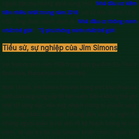
người đặt cho những danh xưng như: “
Nhà đầu cơ kiếm
tiền nhiều nhất trong năm 2016
” với số tiền lên tới 1.5 tỷ
USD. Ông được mệnh danh là “
Nhà đầu cơ thông minh
nhất thế giới
”, “
Tỷ phú thông minh nhất thế giới
”.
Tiểu sử, sự nghiệp của Jim Simons
Jim Simons sinh năm 1938 trong một gia đình Do Thái ở
Brookline, Massachusetts, nước Mỹ.
Năm 14 tuổi, Jim Simons làm việc trong một kho chứa của
một cửa hàng cung cấp đồ làm vườn. Bởi vì không thể ghi
nhớ tốt công việc, nên ông nhanh chóng bị chuyển sang
làm công nhân quét sàn. Nhưng đến cuối kỳ nghỉ lễ,
những người quản lý hỏi anh về kế hoạch tương lai của
mình, và câu trả lời của Simons khiến nhiều người bật