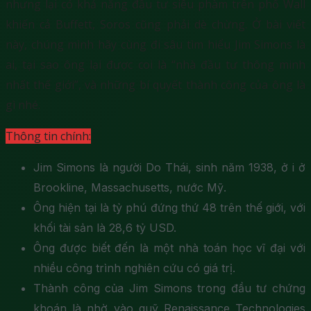
nhưng lại có khả năng đầu tư siêu phàm trên phố Wall
khiến cả Buffett, Soros cũng phải dè chừng. Ở bài viết
này, chúng mình hãy cùng đi sâu tìm hiểu Jim Simons là
ai, tại sao ông lại được coi là “nhà đầu tư thông minh
nhất thế giới”, và những bí quyết thành công của ông là
gì nhé.
Thông tin chính:
Jim Simons là người Do Thái, sinh năm 1938, ở i ở
Brookline, Massachusetts, nước Mỹ.
Ông hiện tại là tỷ phú đứng thứ 48 trên thế giới, với
khối tài sản là 28,6 tỷ USD.
Ông được biết đến là một nhà toán học vĩ đại với
nhiều công trình nghiên cứu có giá trị.
Thành công của Jim Simons trong đầu tư chứng
khoán là nhờ vào quỹ Renaissance Technologies