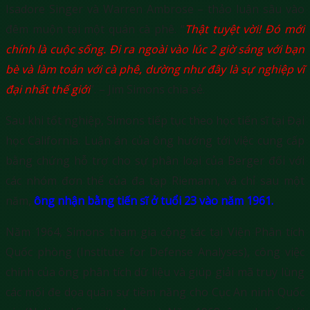
Isadore Singer và Warren Ambrose – thảo luận sâu vào
đêm muộn tại một quán cà phê. “
Thật tuyệt vời! Đó mới
chính là cuộc sống. Đi ra ngoài vào lúc 2 giờ sáng với bạn
bè và làm toán với cà phê, dường như đây là sự nghiệp vĩ
đại nhất thế giới
”. – Jim Simons chia sẻ.
Sau khi tốt nghiệp, Simons tiếp tục theo học tiến sĩ tại Đại
học California. Luận án của ông hướng tới việc cung cấp
bằng chứng hỗ trợ cho sự phân loại của Berger đối với
các nhóm đơn thể của đa tạp Riemann, và chỉ sau một
năm,
ông nhận bằng tiến sĩ ở tuổi 23 vào năm 1961.
Năm 1964, Simons tham gia cộng tác tại Viện Phân tích
Quốc phòng (Institute for Defense Analyses), công việc
chính của ông phân tích dữ liệu và giúp giải mã truy lùng
các mối đe dọa quân sự tiềm năng cho Cục An ninh Quốc