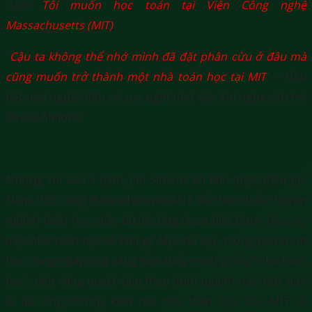
cười:
T
ôi muốn học toán tại Viện Công nghệ
Massachusetts (MIT)
.
“
Cậu ta không thể nhớ mình đã đặt phân cừu ở đâu mà
cũng muốn trở thành một nhà toán học tại MIT
” – Hầu
hết mọi người đều có suy nghĩ như vậy khi nghe câu trả
lời của Simons.
Nhưng chỉ sau 3 năm, Jim Simons đã làm được điều đó.
Năm 1955, ông được nhận vào MIT để theo đuổi chuyên
ngành toán học, mặc dù lúc ông chưa biết được thực sự
một nhà toán học sẽ làm gì. Mặc dù vậy, trong quá trình
học, càng ngày ông càng cảm thấy mình giống “nhà toán
học”, nên càng quyết tâm theo đuổi ngành này. Đặc biệt
là lúc ông chứng kiến hai nhà toán học của MIT là