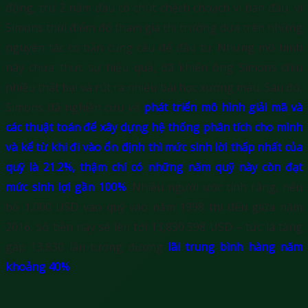
động, trừ 2 năm đầu có chút chệch choạch vì ban đầu, vì
Simons thời điểm đó tham gia thị trường dựa trên những
nguyên tắc cơ bản cung cầu để đầu tư. Nhưng mô hình
này chưa thực sự hiệu quả, đã khiến ông Simons chịu
nhiều thất bại và rút ra nhiều bài học xương máu. Sau đó,
Simons đã nghiên cứu và
phát triển mô hình giải mã và
các thuật toán để xây dựng hệ thống phân tích cho mình
và kể từ khi đi vào ổn định thì mức sinh lời thấp nhất của
quỹ là 21.2%, thậm chí có những năm quỹ này còn đạt
mức sinh lợi gần 100%
. Nhiều người ước tính rằng, nếu
bỏ 1,000 USD vào quỹ vào năm 1998 thì đến giữa năm
2016, số tiền này sẽ lên tới 13,830,598 USD – tức là tăng
gấp 13,830 lần tương đương
lãi trung bình hàng năm
khoảng 40%
.