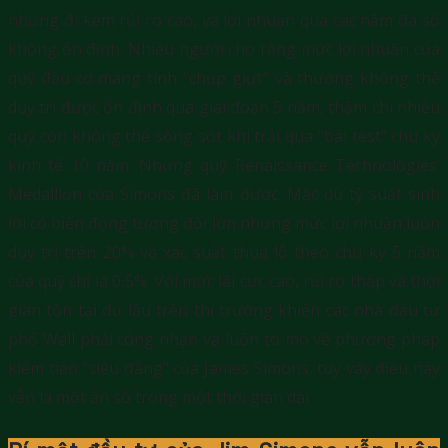
nhưng đi kèm rủi ro cao, và lợi nhuận qua các năm đa số
không ổn định. Nhiều người cho rằng mức lợi nhuận của
quỹ đầu cơ mang tính “chụp giựt” và thường không thể
duy trì được ổn định qua giai đoạn 5 năm, thậm chí nhiều
quỹ còn không thể sống sót khi trải qua “bài test” chu kỳ
kinh tế 10 năm. Nhưng quỹ Renaissance Technologies’
Medallion của Simons đã làm được. Mặc dù tỷ suất sinh
lời có biến động tương đối lớn nhưng mức lợi nhuận luôn
duy trì trên 20% và xác suất thua lỗ theo chu kỳ 5 năm
của quỹ chỉ là 0,5%. Với mức lãi cực cao, rủi ro thấp và thời
gian tồn tại đủ lâu trên thị trường khiến các nhà đầu tư
phố Wall phải công nhận và luôn tò mò về phương pháp
kiếm tiền “siêu đẳng” của James Simons, tuy vậy điều này
vẫn là một ẩn số trong một thời gian dài.