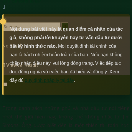
Jim Simons là ai?
Nội dung bài viết này là quan điểm cá nhân của tác
giả, không phải lời khuyên hay tư vấn đầu tư dưới
No Result
bất kỳ hình thức nào.
Mọi quyết định tài chính của
bạn là trách nhiệm hoàn toàn của bạn. Nếu bạn không
chấp nhận điều này, vui lòng đóng trang. Việc tiếp tục
View All Result
đọc đồng nghĩa với việc bạn đã hiểu và đồng ý. Xem
đầy đủ
quy định pháp lý tại đây
.
Trong danh sách những phú và nhà đầu tư nổi tiếng
nhất thế giới hiện nay, không thể không nhắc tới Jim
Simons. Ông được biết đến là một thiên tài toán học,