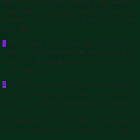
Mặc dù không chia sẻ về bí quyết đầu tư của mình, nhưng
trong nhiều cuộc trò chuyện, Jim Simons đã đưa ra nhiều
lời khuyên hữu ích trong giao dịch chứng khoán, có thể
kể đến như:
1.
Hãy xây dựng một hệ thống giao dịch phù hợp với
phong cách của bản thân. Một hệ thống giao dịch phù
hợp chính là biên bản thỏa thuận được kí kết giữa nhà
đầu tư và thị trường.
2.
Đừng quá tự tin và để cảm xúc chi phối. Khi đám đông
điên loạn, thường sẽ phi lý trí và khi họ bị cảm xúc lấn át,
và đó là lúc họ luôn luôn phạm phải sai lầm.​ Và nếu bạn
quá tự tin khi vào lệnh, bạn đặt bạn vào rủi ro vì cái tôi
của mình và chắc chắn bạn sẽ tiếp tục mất tiền. Jãy chăm
chỉ học hỏi, rèn luyện ắt đầu tư sẽ có ngày thành công.