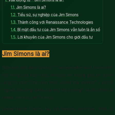
1.1.
Jim Simons là ai?
1.2.
Tiểu sử, sự nghiệp của Jim Simons
1.3.
Thành công với Renaissance Technologies
1.4.
Bí mật đầu tư của Jim Simons vẫn luôn là ẩn số
1.5.
Lời khuyên của Jim Simons cho giới đầu tư
Jim Simons là ai?
Nếu bạn biết đến ca khúc “The man who sold the world”
nổi tiếng của ban nhạc Nirvana thì trong giới tài chính
cũng có một “The man who solved the market” – tức là
“người đàn ông đánh bại mọi thị trường”, và đó chính là
James Simons (Jim Simons).
James Harris Simons hay Jim Simons, sinh năm 1938, là