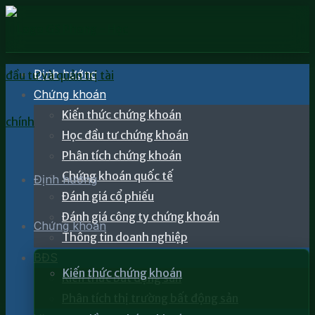
Định hướng
Chứng khoán
Kiến thức chứng khoán
Học đầu tư chứng khoán
Phân tích chứng khoán
Chứng khoán quốc tế
Định hướng
Đánh giá cổ phiếu
Đánh giá công ty chứng khoán
Chứng khoán
Thông tin doanh nghiệp
BĐS
Kiến thức chứng khoán
Kiến thức bất động sản
Phân tích thị trường bất động sản