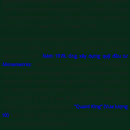
gia (National Security Agency). Năm 1968, ông chuyển tới
SUNY Stonybrook làm trưởng khoa Toán. Năm 1976, ông
thắng Oswald Veblen Prize, giải thưởng danh giá nhất về
lĩnh vực hình học của Hiệp hội Toán học Mỹ.
Mặc dù đã đạt được những thành tựu lớn trong lĩnh vực
toán học, nhưng Jim Simons quyết định theo đuổi sự
nghiệp tài chính.
Năm 1978, ông xây dựng quỹ đầu tư
Monemetrics
, tiền thân của Renaissance Technologies.
Ban đầu, James không nghĩ tới việc sử dụng toán học vào
công việc kinh doanh, nhưng qua thời gian, ông nhận ra
các mô hình, thuật toán quản lý có thể hỗ trợ đắc lực cho
việc phân tích dữ liệu và sau đó gặt hái nhiều thành công.
Nhờ đó, ông được mệnh danh là
“Quant King” (Vua lượng
tử)
. Năm 2006, ông được tạp chí Time bình chọn là “Tỷ
phú thông minh nhất thế giới”.