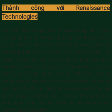
Thành công với Renaissance
Technologies
Khi nhắc đến các quỹ đầu cơ thành công, mọi người
thường nghĩ tới những quỹ tập trung của những chuyên
gia tài chính có nhiều năm kinh nghiệm trong nghề với
khả năng phân tích và dự báo có độ chính xác cao. Tuy
nhiên, có một quỹ đầu cơ với tổng lợi nhuận đạt được
hơn 55 tỷ USD trong vòng gần 30 năm qua lại toàn gồm
những chuyên gia ngành toán học. Đặc biệt, tổng lợi
nhuận của quỹ này còn cao hơn cả so với các quỹ đầu cơ
của những tỷ phú nổi tiếng như George Soros hay Ray
Dalio dù quản lý khối tài sản ít hơn và thời gian đầu tư
cũng ngắn hơn. Và đó chính là quỹ Renaissance
Technologies’ Medallion.