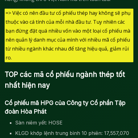
=> Việc có nên đầu tư cổ phiếu thép hay không sẽ phụ
thuộc vào cá tính của mỗi nhà đầu tư. Tuy nhiên các
bạn đừng đặt quá nhiều vốn vào một loại cổ phiếu mà
nên quản lý danh mục của mình với nhiều mã cổ phiếu
từ nhiều ngành khác nhau để tăng hiệu quả, giảm rủi
ro.
TOP các mã cổ phiếu ngành thép tốt
nhất hiện nay
Cổ phiếu mã HPG của Công ty Cổ phần Tập
đoàn Hòa Phát
Sàn niêm yết: HOSE
KLGD khớp lệnh trung bình 10 phiên: 17,557,070