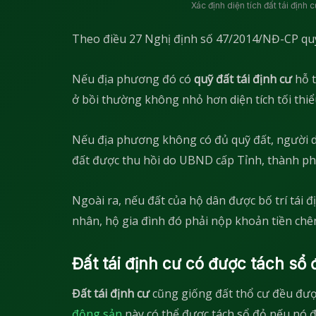
Xác định diện tích đất tái định
Theo điều 27 Nghị định số 47/2014/NĐ-CP quy
Nếu địa phương đó có
quỹ đất tái định cư
hỗ t
ở bồi thường không nhỏ hơn diện tích tối thi
Nếu địa phương không có đủ quỹ đất, người dâ
đất được thu hồi do UBND cấp Tỉnh, thành phố 
Ngoài ra, nếu đất của hộ dân được bố trí tái đị
nhân, hộ gia đình đó phải nộp khoản tiền chên
Đất tái định cư có được tách sổ
Đất tái định cư
cũng giống đất thổ cư đều được
động sản
này có thể được tách sổ đỏ nếu nó đả