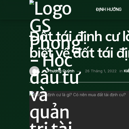
ĐỊNH HƯỚNG
Đất tái định cư 
biết về đất tái đ
by
Phương Quỳnh
26 Tháng 1, 2022
in
Ki