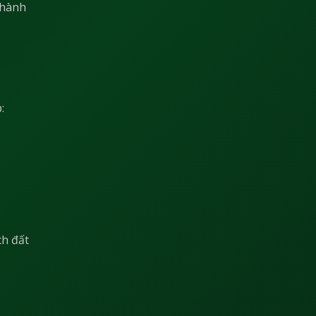
 hành
:
ch đất