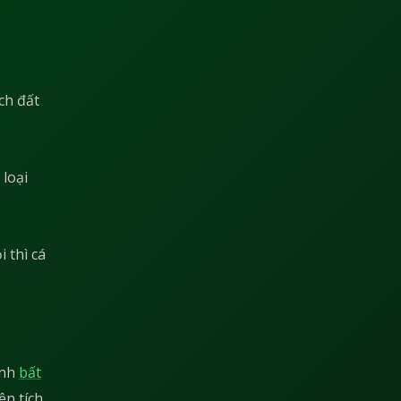
ch đất
 loại
i thì cá
ình
bất
ện tích