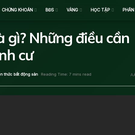
CHỨNG KHOÁN
BĐS
VÀNG
HỌC TẬP
PHÂN
là gì? Những điều cần
ịnh cư
ến thức bất động sản
Reading Time: 7 mins read
A