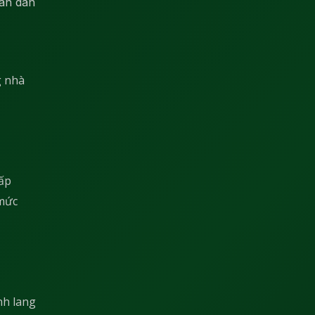
hân dân
g nhà
cấp
 mức
nh lang