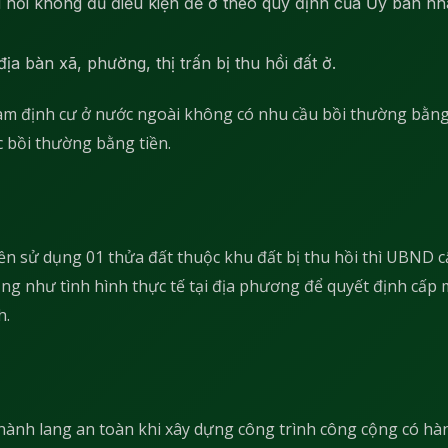
thu hồi không đủ điều kiện để ở theo quy định của Ủy ban n
a bàn xã, phường, thị trấn bị thu hồi đất ở.
 Nam định cư ở nước ngoài không có nhu cầu bồi thường bằn
 bồi thường bằng tiền.
ền sử dụng 01 thửa đất thuộc khu đất bị thu hồi thì UBND 
cũng như tình hình thực tế tại địa phương để quyết định cấp
h.
hành lang an toàn khi xây dựng công trình công cộng có hà