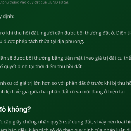
 cư phụ thuộc vào quỹ đất của UBND sở tại.
 định:
rợ khi thu hồi đất, người dân được bồi thường đất ở. Diện tí
ểu được phép tách thửa tại địa phương.
n sẽ được bồi thường bằng tiền mặt theo giá trị đất cụ thể
quyết định tại thời điểm thu hồi đất.
nh cư có giá trị lớn hơn so với phần đất ở trước khi bị thu hồ
h lệch về giá giữa hai phần đất cũ và mới đang ở hiện tại.
 đỏ không?
 cấp giấy chứng nhận quyền sử dụng đất, vì vậy nên loại h
m bảo điều kiện tách sổ đỏ theo quy định của pháp luật: di