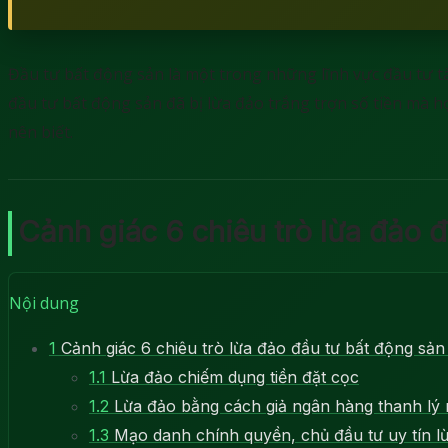
Đầu tư bất động sản là một trong những lĩnh vực đầu tư tài 
đầu tư bất động sản đã bị lừa đảo trắng trợn số tiền mà họ
nên biết.
Cảnh giác 6 chiêu trò lừa đảo 
Nội dung
1
Cảnh giác 6 chiêu trò lừa đảo đầu tư bất động sản
1.1
Lừa đảo chiếm dụng tiền đặt cọc
1.2
Lừa đảo bằng cách giả ngân hàng thanh lý 
1.3
Mạo danh chính quyền, chủ đầu tư uy tín l