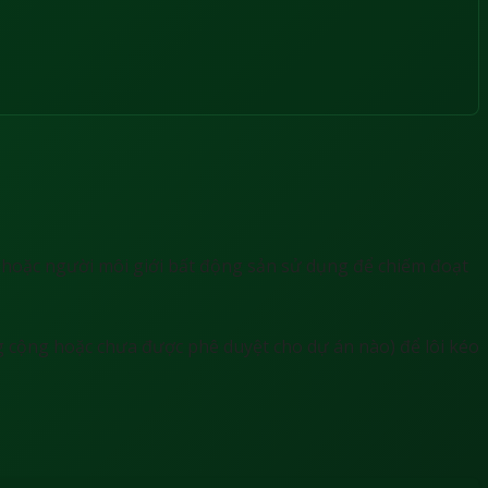
n hoặc người môi giới bất động sản sử dụng để chiếm đoạt
 cộng hoặc chưa được phê duyệt cho dự án nào) để lôi kéo