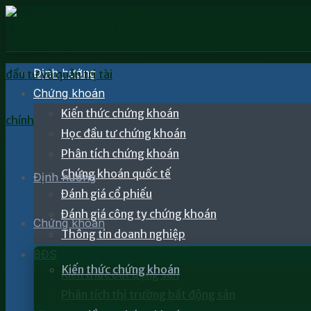
Định hướng
Chứng khoán
Kiến thức chứng khoán
Học đầu tư chứng khoán
Phân tích chứng khoán
Chứng khoán quốc tế
Định hướng
Đánh giá cổ phiếu
Đánh giá công ty chứng khoán
Chứng khoán
Thông tin doanh nghiệp
BĐS
Kiến thức chứng khoán
Kiến thức bất động sản
Phân tích thị trường bất động sản