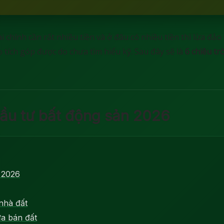
chính cần rất nhiều tiền và ở đâu có nhiều tiền thì lừa đảo 
 tích góp được do chưa tìm hiểu kỹ. Sau đây sẽ là
6 chiêu tr
đầu tư bất động sản 2026
 2026
nhà đất
ừa bán đất