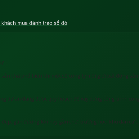
ả khách mua đánh tráo sổ đỏ
 sản khá phổ biến khi một số công ty môi giới bất động sả
ng dự án đang được quy hoạch để xây dựng công trình công
í đẹp, gần đường lớn hay gần chợ, trường học, khu dân cư…