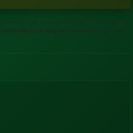
sẽ xuất hiện ở đó. Vì vậy mà trong thực tế, có không ít nhà
ò lừa đảo đầu tư bất động sản phổ biến
hiện nay
mà bạn