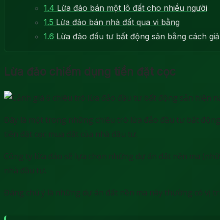
1.4
Lừa đảo bán một lô đất cho nhiều người
1.5
Lừa đảo bán nhà đất qua vi bằng
1.6
Lừa đảo đầu tư bất động sản bằng cách gi
Lừa đảo chiếm dụng tiền đặt cọc
Đây là một trong những chiêu trò lừa đảo đầu tư bất động
tiền đặt cọc mua đất của nhà đầu tư.
Công ty lừa đảo sẽ lựa chọn những dự án đất nền ma (nhữ
nhà đầu tư.
Đáng chú ý là những dự án đất nền ma này thường có vị tr