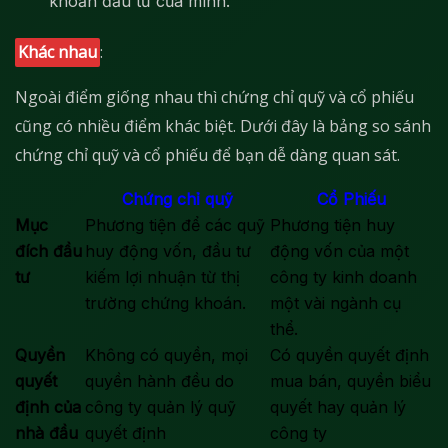
khoản đầu tư của mình.
Khác nhau
:
Ngoài điểm giống nhau thì chứng chỉ quỹ và cổ phiếu
cũng có nhiều điểm khác biệt. Dưới đây là bảng so sánh
chứng chỉ quỹ và cổ phiếu để bạn dễ dàng quan sát.
Chứng chỉ quỹ
Cổ Phiếu
Mục
Phương tiện để các quỹ
Phương tiện huy
đích đầu
huy động vốn, đầu tư
động vốn của một
tư
kiếm lợi nhuận từ thị
công ty kinh doanh
trường chứng khoán.
một vài ngành cụ
thể.
Quyền
Không có quyền, mọi
Có quyền quyết định
quyết
quyền hành đều do
mua bán, quyền biểu
định của
công ty quản lý quỹ
quyết hay quản lý
nhà đầu
quyết định
công ty