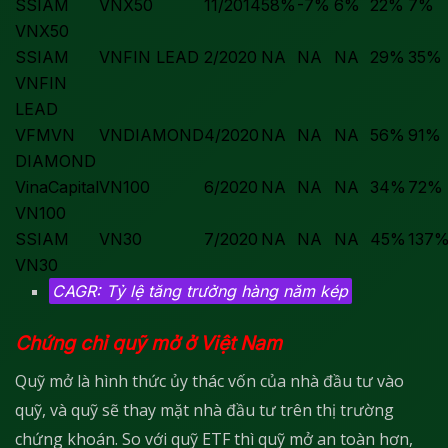
SSIAM
VNX50
11/2014
58%
-7%
6%
22%
7%
VNX50
SSIAM
VNFIN LEAD
2/2020
NA
NA
NA
29%
35%
VNFIN
LEAD
VFMVN
VN
DIAMOND
4/2020
NA
NA
NA
56%
91%
DIAMOND
VinaCapital
VN100
6/2020
NA
NA
NA
34%
72%
VN100
SSIAM
VN30
7/2020
NA
NA
NA
45%
137
VN30
CAGR: Tỷ lệ tăng trưởng hàng năm kép
Chứng chỉ quỹ mở ở Việt Nam
Quỹ mở là hình thức ủy thác vốn của nhà đầu tư vào
quỹ, và quỹ sẽ thay mặt nhà đầu tư trên thị trường
chứng khoán. So với quỹ ETF thì quỹ mở an toàn hơn,