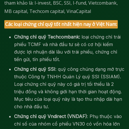
tham khảo là: I-invest, BSC, SSI, I-fund, Vietcombank,
MB capital, Techcom capital, VinaCapital
Các loại chứng chỉ quỹ tốt nhất hiện nay ở Việt Nam:
Chứng chỉ quỹ Techcombank:
loại chứng chỉ trái
phiếu TCMF và nhà đầu tư sẽ có cơ hội kiếm
được lợi nhuận dài lâu với trái phiếu, chứng chỉ
tiền gửi, tín phiếu tốt.
Chứng chỉ quỹ SSI
: quỹ công chúng dạng mở trực
thuộc Công ty TNHH Quản Lý quỹ SSI (SSIAM).
Loại chứng chỉ quỹ này có giá trị tối thiểu là 2
triệu đồng và không giới hạn thời gian hoạt động.
Mục tiêu của loại quỹ này là tạo thu nhập dài hạn
cho nhà đầu tư.
Chứng chỉ quỹ Vndirect (VNDAF)
: Phụ thuộc vào
chỉ số của nhóm cổ phiếu VN30 có vốn hóa lớn