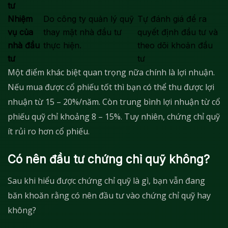
tư
Nhiệm
Do công ty quản lý quỹ
Tự đánh giá để ra
vụ của
thay mặt nhà đầu tư
quyết định đầu tư và
nhà đầu
thực hiện.
theo dõi khoản đầu
tư
tư
Một điểm khác biệt quan trọng nữa chính là lợi nhuận.
Nếu mua được cổ phiếu tốt thì bạn có thể thu được lợi
nhuận từ 15 – 20%/năm. Còn trung bình lợi nhuận từ cổ
phiếu quỹ chỉ khoảng 8 – 15%. Tuy nhiên, chứng chỉ quỹ
ít rủi ro hơn cổ phiếu.
Có nên đầu tư chứng chỉ quỹ không?
Sau khi hiểu được chứng chỉ quỹ là gì, bạn vẫn đang
băn khoăn rằng có nên đầu tư vào chứng chỉ quỹ hay
không?