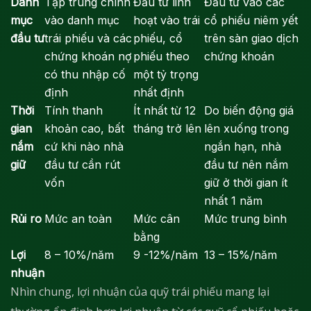
Danh
Tập trung chính
Đầu tư linh
Đầu tư vào các
mục
vào danh mục
hoạt vào trái
cổ phiếu niêm yết
đầu tư
trái phiếu và các
phiếu, cổ
trên sàn giao dịch
chứng khoán nợ
phiếu theo
chứng khoán
có thu nhập cố
một tỷ trọng
định
nhất định
Thời
Tính thanh
Ít nhất từ 12
Do biến động giá
gian
khoản cao, bất
tháng trở lên
lên xuống trong
nắm
cứ khi nào nhà
ngắn hạn, nhà
giữ
đầu tư cần rút
đầu tư nên nắm
vốn
giữ ở thời gian ít
nhất 1 năm
Rủi ro
Mức an toàn
Mức cân
Mức trung bình
bằng
Lợi
8 – 10%/năm
9 -12%/năm
13 – 15%/năm
nhuận
Nhìn chung, lợi nhuận của quỹ trái phiếu mang lại