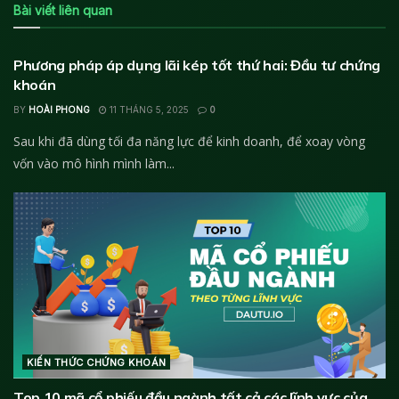
Bài viết liên quan
KIẾN THỨC CHỨNG KHOÁN
Phương pháp áp dụng lãi kép tốt thứ hai: Đầu tư chứng
khoán
BY
HOÀI PHONG
11 THÁNG 5, 2025
0
Sau khi đã dùng tối đa năng lực để kinh doanh, để xoay vòng
vốn vào mô hình mình làm...
KIẾN THỨC CHỨNG KHOÁN
Top 10 mã cổ phiếu đầu ngành tất cả các lĩnh vực của