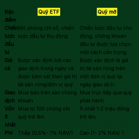
Đặc
Quỹ ETF
Quỹ mở
điểm
Chiến
Mô phỏng chỉ số, chiến
Chiến lược đầu tư chủ
lược
lược đầu tư thụ động
động, chứng khoán
đầu
đầu tư được lựa chọn
tư
một cách cẩn trọng
Giá
Được xác định bởi các
Được xác định là giá
cả
giao dịch trong ngày và
trị tài sản ròng trên
được bám sát theo giá trị
một đơn vị quỹ tại
tài sản ròng/đơn vị quỹ.
ngày giao dịch
Giao
Mua bán trên sàn chứng
Mua trực tiếp qua quỹ
dịch
khoán
phát hành
Vốn
Mua từ 100 chứng chỉ
Ít nhất 1-2 triệu đồng
ít
quỹ trở lên.
trở lên.
nhất
Phí
Thấp (0.5%- 1% NAV/1
Cao (1- 2% NAV/ 1