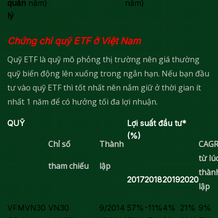
quản
năm)
năm)
lý
Chứng chỉ quỹ ETF ở Việt Nam
Quỹ ETF là quỹ mô phỏng thị trường nên giá thường
quỹ biến động lên xuống trong ngắn hạn. Nếu bạn đầu
tư vào quỹ ETF thì tốt nhất nên nắm giữ ở thời gian ít
nhất 1 năm để có hưởng tối đa lợi nhuận.
QUỸ
Lợi suất đầu tư*
(%)
Chỉ số
Thành
CAGR
từ lú
tham chiếu
lập
thàn
2017
2018
2019
2020
lập
VFMVN30
VN30
9/2014
57%
-11%
4%
21%
9%