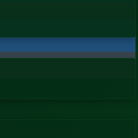
ời cao & rủi ro ra