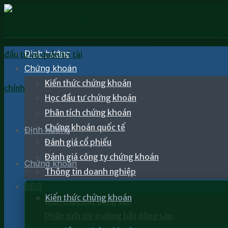
Định hướng
Chứng khoán
Kiến thức chứng khoán
Học đầu tư chứng khoán
Phân tích chứng khoán
Chứng khoán quốc tế
Định hướng
Đánh giá cổ phiếu
Đánh giá công ty chứng khoán
Chứng khoán
Thông tin doanh nghiệp
BĐS
Kiến thức chứng khoán
Kiến thức bất động sản
Phân tích thị trường bất động sản