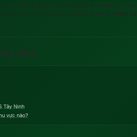
c của không ít người khi giá bất động sản tại đây còn khá 
hó khăn khi đầu tư vào BĐS Tây Ninh thì hãy xem
đánh giá 
 Tây Ninh
S Tây Ninh
khu vực nào?