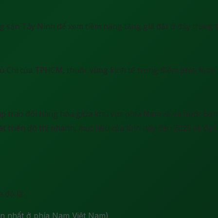
ng sản Tây Ninh để xem tiềm năng tăng giá đất ở đây trong t
Củ Chi của TPHCM, thuộc vùng kinh tế trọng điểm phía Nam v
úp trao đổi hàng hóa giữa khu vực phía Nam và và nước bạn
triển đô thị nhanh, mục tiêu của tỉnh này đến 2025 sẽ đạt t
 đó là:
ớn nhất ở phía Nam Việt Nam)