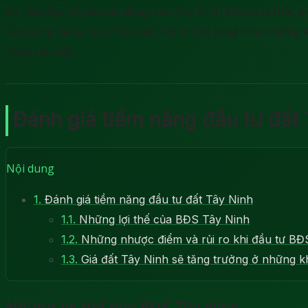
Có nên đầu tư vào bất động sản Tây Ninh không là thắc mắ
bạn cũng đang muốn tìm hiểu về lợi thế cũng như những k
ngay sau đây.
Đánh giá tiềm năng đầu tư đất
Nội dung
1.
Đánh giá tiềm năng đầu tư đất Tây Ninh
1.1.
Những lợi thế của BĐS Tây Ninh
1.2.
Những nhược điểm và rủi ro khi đầu tư BĐ
1.3.
Giá đất Tây Ninh sẽ tăng trưởng ở những 