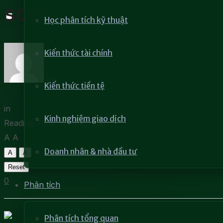
sao?
Học phân tích kỹ thuật
Kiến thức tài chính
by
Khang Trí
Kiến thức tiền tệ
20 Tháng 6, 2023
in
Phân tích thị trường bất động sản
Kinh nghiệm giao dịch
Reading Time: 11 mins read
A
A
Doanh nhân & nhà đầu tư
A
A
Reset
0
Phân tích
Phân tích tổng quan