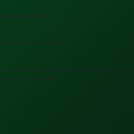
ương lai như thế nào.
ới tốc độ phát triển nhanh.
 Campuchia. Nhờ mối liên kết chặt chẽ này đã giúp cho Tây
rên 50% tỷ lệ đô thị hóa.