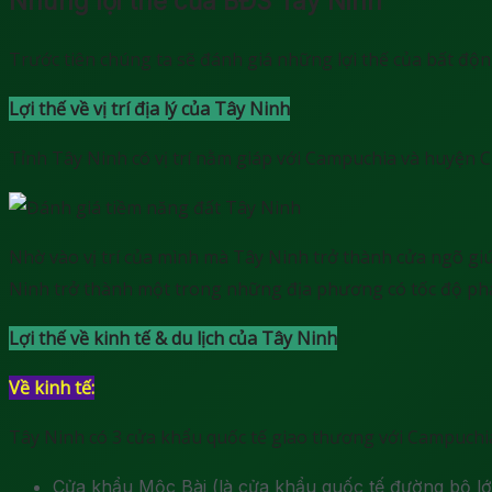
Những lợi thế của BĐS Tây Ninh
Trước tiên chúng ta sẽ đánh giá những lợi thế của bất độ
Lợi thế về vị trí địa lý của Tây Ninh
Tỉnh Tây Ninh có vị trí nằm giáp với Campuchia và huyện 
Nhờ vào vị trí của mình mà Tây Ninh trở thành cửa ngõ gi
Ninh trở thành một trong những địa phương có tốc độ phát 
Lợi thế về kinh tế & du lịch của Tây Ninh
Về kinh tế:
Tây Ninh có 3 cửa khẩu quốc tế giao thương với Campuchia
Cửa khẩu Mộc Bài (là cửa khẩu quốc tế đường bộ l