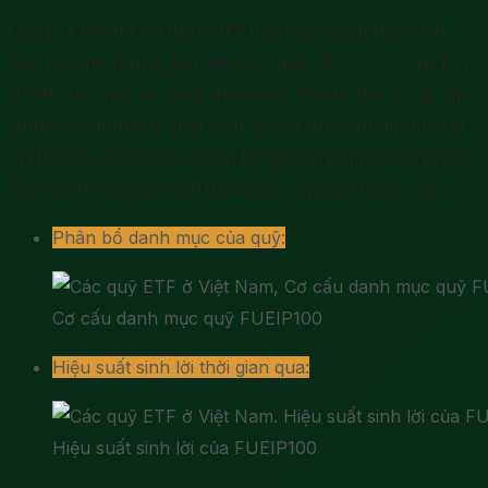
Quỹ ETF IPAAM VN100 (FUEP100) được phát hành lần
đầu ra công chúng gần đây vào ngày 28/7/2021. Quỹ ETF
ở Việt Nam này áp dụng chiến lược đầu tư thụ động, tập
trung mô phỏng tỷ suất sinh lời của chỉ số tham chiếu là
VN100, tối đa hóa lợi nhuận bằng cách nắm giữ cổ phiếu,
hạn chế tối đa giao dịch mua/bán cổ phiếu hàng ngày.
Phân bổ danh mục của quỹ:
Cơ cấu danh mục quỹ FUEIP100
Hiệu suất sinh lời thời gian qua:
Hiệu suất sinh lời của FUEIP100