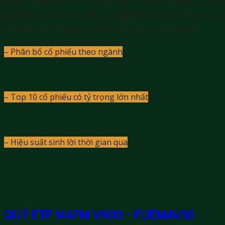
Dragon Capital cung cấp, nhưng nó khác ở chỗ họ đầu tư
chủ yếu vào những cổ phiếu trong danh mục VN30.
– Phân bổ cổ phiếu theo ngành
:
– Top 10 cổ phiếu có tỷ trọng lớn nhất
:
– Hiệu suất sinh lời thời gian qua
:
QUỸ ETF MAFM VN30 – FUEMAV30