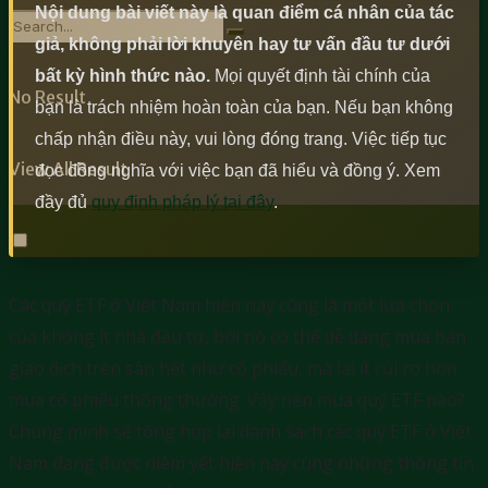
Nội dung bài viết này là quan điểm cá nhân của tác
giả, không phải lời khuyên hay tư vấn đầu tư dưới
bất kỳ hình thức nào.
Mọi quyết định tài chính của
No Result
bạn là trách nhiệm hoàn toàn của bạn. Nếu bạn không
chấp nhận điều này, vui lòng đóng trang. Việc tiếp tục
View All Result
đọc đồng nghĩa với việc bạn đã hiểu và đồng ý. Xem
đầy đủ
quy định pháp lý tại đây
.
Các quỹ ETF ở Việt Nam hiện nay cũng là một lựa chọn
của không ít nhà đầu tư, bởi nó có thể dễ dàng mua bán
giao dịch trên sàn hệt như cổ phiếu, mà lại ít rủi ro hơn
mua cổ phiếu thông thường. Vậy nên mua quỹ ETF nào?
Chúng mình sẽ tổng hợp lại danh sách các quỹ ETF ở Việt
Nam đang được niêm yết hiện nay cùng những thông tin