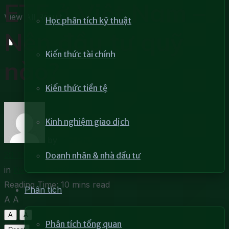
ETF ở Việt Nam –
View All Result
Học phân tích kỹ thuật
Nên đầu tư quỹ
Kiến thức tài chính
nào?
Kiến thức tiền tệ
Kinh nghiệm giao dịch
by
Mai Phương
29 Tháng 4, 2022
Doanh nhân & nhà đầu tư
in
Kiến thức chứng khoán
Reading Time: 10 mins read
Phân tích
A
A
A
A
Phân tích tổng quan