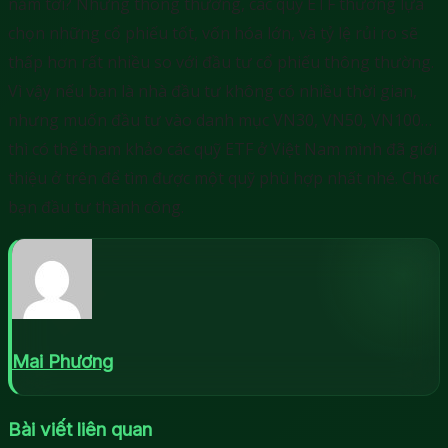
năm tới? Nhưng thông thường, các quỹ ETF thường lựa
chọn những cổ phiếu tốt, vốn hóa lớn, và tỷ lệ rủi ro sẽ
thấp hơn rất nhiều so với đầu tư cổ phiếu thông thường.
Vì vậy nếu bạn là nhà đầu tư không có nhiều thời gian,
nhưng muốn đầu tư vào danh mục VN30, VN50, VN100…
thì có thể tham khảo các quỹ ETF ở Việt Nam mình đã giới
thiệu ở trên để tìm được một quỹ phù hợp nhất nhé. Chúc
bạn đầu tư thành công.
Mai Phương
Bài viết liên quan