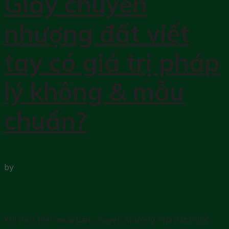
Giấy chuyển
nhượng đất viết
tay có giá trị pháp
lý không & mẫu
chuẩn?
by
Khang Trí
7 Tháng 8, 2023
0
Khi thực hiện mua bán, chuyển nhượng nhà đất thì có