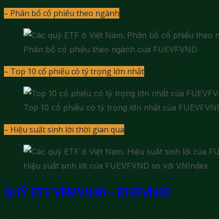
– Phân bổ cổ phiếu theo ngành
:
Phân bổ cổ phiếu theo ngành của FUEVFVND
– Top 10 cổ phiếu có tỷ trọng lớn nhất
:
Top 10 cổ phiếu có tỷ trọng lớn nhất của FUEVFVN
– Hiệu suất sinh lời thời gian qua
:
Hiệu suất sinh lời của FUEVFVND so với VNIndex
QUỸ ETF VFMVN30 – E1VFVN30
Nên mua quỹ ETF nào? E1VFVN30 cũng là một quỹ ETF do