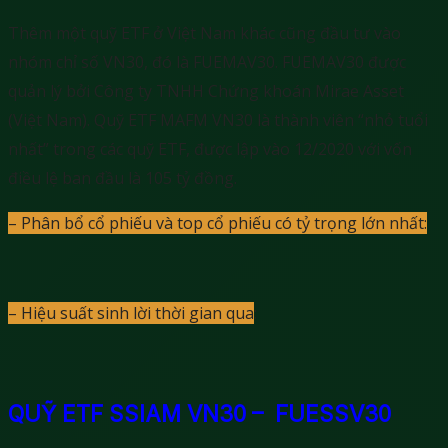
Thêm một quỹ ETF ở Việt Nam khác cũng đầu tư vào
nhóm chỉ số VN30, đó là FUEMAV30. FUEMAV30 được
quản lý bởi Công ty TNHH Chứng khoán Mirae Asset
(Việt Nam). Quỹ ETF MAFM VN30 là thành viên “nhỏ tuổi
nhất” trong các quỹ ETF, được lập vào 12/2020 với vốn
điều lệ ban đầu là 105 tỷ đồng.
– Phân bổ cổ phiếu và top cổ phiếu có tỷ trọng lớn nhất:
– Hiệu suất sinh lời thời gian qua
:
QUỸ ETF SSIAM VN30 – FUESSV30