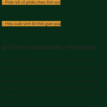
– Phân bổ cổ phiếu theo lĩnh vực
:
– Hiệu suất sinh lời thời gian qua
:
QUỸ ETF SSIAM VNX50 – FUESSV50
ETF SSIAM VNX50 là quỹ ETF ở Việt Nam đầu tư vào
VNX50 là chỉ số giá bao gồm 50 mã cổ phiếu niêm yết
trên HNX và HOSE. Chỉ số VNX50 bao gồm 50 công ty có
giá trị vốn hóa, tính thanh khoản và tỷ lệ tự do chuyển
nhượng hàng đầu trong rổ cổ phiếu VNX Allshare. Tỉ lệ
vốn hóa tối đa áp dụng cho mỗi cổ phiếu trong Chỉ Số
VNX50 là 10%.