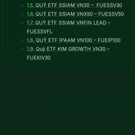
1.5.
QUỸ ETF SSIAM VN30 – FUESSV30
1.6.
QUỸ ETF SSIAM VNX50 – FUESSV50
1.7.
QUỸ ETF SSIAM VNFIN LEAD –
FUESSVFL
1.8.
QUỸ ETF IPAAM VN100 – FUEIP100
1.9.
Quỹ ETF KIM GROWTH VN30 –
FUEKIV30
*** Bài viết này bao gồm các quỹ ETF nội và đang được
niêm yết trên các sàn giao dịch chứng khoán. Bạn chỉ cần
gõ mã của quỹ, ví dụ như FUEVN100 là có thể giao dịch
giống như cổ phiếu***
Trước khi đi sâu tìm hiểu vào các quỹ ETF ở Việt Nam, bạn
có thể đọc thêm: