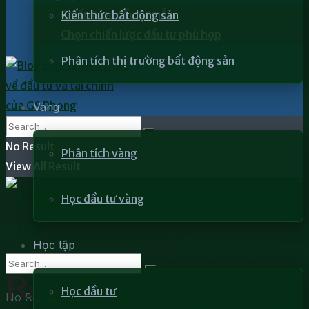
Chiến lược đầu tư mẫu
Kiến thức bất động sản
Chọn chiến lược đầu tư phù hợp
Phân tích thị trường bất động sản
Vàng
No Result
Phân tích vàng
View All Result
Học đầu tư vàng
Học tập
Review các quỹ
Học đầu tư
No Result