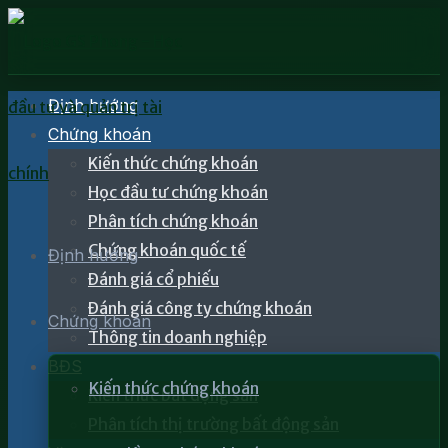
Định hướng
Chứng khoán
Kiến thức chứng khoán
Học đầu tư chứng khoán
Phân tích chứng khoán
Chứng khoán quốc tế
Định hướng
Đánh giá cổ phiếu
Đánh giá công ty chứng khoán
Chứng khoán
Thông tin doanh nghiệp
BĐS
Kiến thức chứng khoán
Kiến thức bất động sản
Phân tích thị trường bất động sản