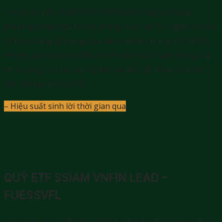
Tương tự như FUESSV30, FUESSV50 cũng sử dụng
phương pháp đầu tư mô phỏng toàn bộ. Có nghĩa là đầu
tư theo đúng tỷ trọng của các cổ phiếu trong rổ VNX50,
nhưng lại không có điều chỉnh nào trước biến động của
thị trường, tức là toàn bộ tiền sẽ dồn để mua cổ phiếu
hết, không phòng thủ.
– Hiệu suất sinh lời thời gian qua
:
QUỸ ETF SSIAM VNFIN LEAD –
FUESSVFL
Trong khi đó, FUESSVFL (SSIAM VNFIN LEAD) là quỹ ETF