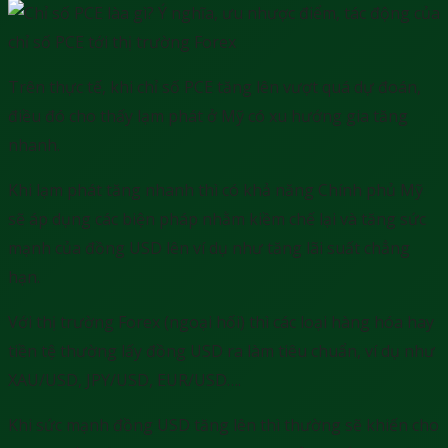
Trên thực tế, khi chỉ số PCE tăng lên vượt quá dự đoán,
điều đó cho thấy lạm phát ở Mỹ có xu hướng gia tăng
nhanh.
Khi lạm phát tăng nhanh thì có khả năng Chính phủ Mỹ
sẽ áp dụng các biện pháp nhằm kiềm chế lại và tăng sức
mạnh của đồng USD lên ví dụ như tăng lãi suất chẳng
hạn.
Với thị trường Forex (ngoại hối) thì các loại hàng hóa hay
tiền tệ thường lấy đồng USD ra làm tiêu chuẩn, ví dụ như
XAU/USD, JPY/USD, EUR/USD….
Khi sức mạnh đồng USD tăng lên thì thường sẽ khiến cho