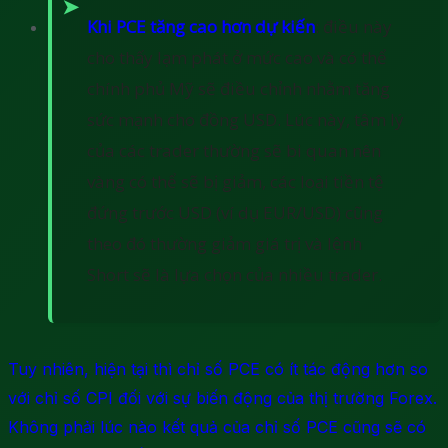
Khi PCE tăng cao hơn dự kiến
: điều này
cho thấy lạm phát ở mức cao và có thể
chính phủ Mỹ sẽ điều chỉnh nhằm tăng
sức mạnh cho đồng USD. Lúc này, tâm lý
của các trader thường sẽ bi quan nên
vàng có thể sẽ bị giảm, các loại tiền tệ
đứng trước USD (ví dụ EUR/USD) cũng
theo đó thường giảm giá trị và lệnh
Short sẽ là lựa chọn của nhiều trader.
Tuy nhiên, hiện tại thì chỉ số PCE có ít tác động hơn so
với chỉ số CPI đối với sự biến động của thị trường Forex.
Không phải lúc nào kết quả của chỉ số PCE cũng sẽ có