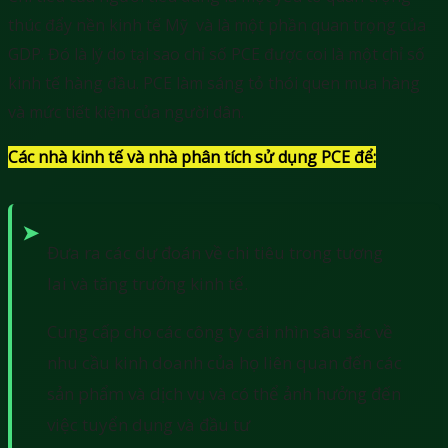
thúc đẩy nền kinh tế Mỹ và là một phần quan trọng của
GDP. Đó là lý do tại sao chỉ số PCE được coi là một chỉ số
kinh tế hàng đầu. PCE làm sáng tỏ thói quen mua hàng
và mức tiết kiệm của người dân.
Các nhà kinh tế và nhà phân tích sử dụng PCE để:
Đưa ra các dự đoán về chi tiêu trong tương
lai và tăng trưởng kinh tế.
Cung cấp cho các công ty cái nhìn sâu sắc về
nhu cầu kinh doanh của họ liên quan đến các
sản phẩm và dịch vụ và có thể ảnh hưởng đến
việc tuyển dụng và đầu tư