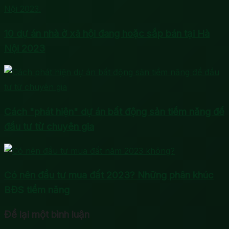
10 dự án nhà ở xã hội đang hoặc sắp bán tại Hà
Nội 2023
Cách "phát hiện" dự án bất động sản tiềm năng để
đầu tư từ chuyên gia
Có nên đầu tư mua đất 2023? Những phân khúc
BĐS tiềm năng
Để lại một bình luận