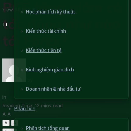
PCE tăng giảm có
View All Result
Học phân tích kỹ thuật
tác động như nào
Kiến thức tài chính
tới Forex?
Kiến thức tiền tệ
Kinh nghiệm giao dịch
by
Bích Hạnh
9 Tháng 5, 2023
Doanh nhân & nhà đầu tư
in
Kiến thức tiền tệ
Reading Time: 12 mins read
Phân tích
A
A
A
A
Phân tích tổng quan