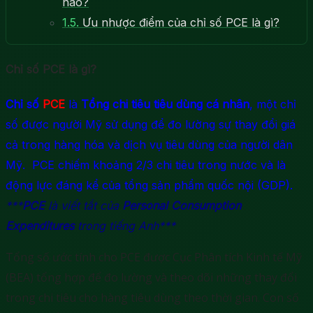
nào?
1.5.
Ưu nhược điểm của chỉ số PCE là gì?
Chỉ số PCE là gì?
Chỉ số
PCE
là
Tổng chi tiêu tiêu dùng cá nhân
, một chỉ
số được người Mỹ sử dụng để đo lường sự thay đổi giá
cả trong hàng hóa và dịch vụ tiêu dùng của người dân
Mỹ. PCE chiếm khoảng 2/3 chi tiêu trong nước và là
động lực đáng kể của tổng sản phẩm quốc nội (GDP).
***
PCE
là viết tắt của
Personal Consumption
Expenditures
trong tiếng Anh***
Tổng số ước tính cho PCE được Cục Phân tích Kinh tế Mỹ
(BEA) tổng hợp để đo lường và theo dõi những thay đổi
trong chi tiêu cho hàng tiêu dùng theo thời gian. Con số