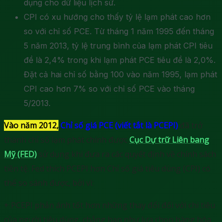
dụng cho dữ liệu lịch sử.
CPI có xu hướng cho thấy tỷ lệ lạm phát cao hơn
so với chỉ số PCE. Từ tháng 1 năm 1995 đến tháng
5 năm 2013, tỷ lệ trung bình của lạm phát CPI tiêu
đề là 2,4% trong khi lạm phát PCE tiêu đề là 2,0%.
Đặt cả hai chỉ số bằng 100 vào năm 1995, lạm phát
CPI cao hơn 7% so với chỉ số PCE vào tháng
5/2013.
Vào năm 2012,
Chỉ số giá PCE (viết tắt là PCEPI)
đã trở
thành chỉ số lạm phát chính được
Cục Dự trữ Liên bang
Mỹ (FED)
sử dụng khi đưa ra các quyết định về chính sách
tiền tệ. Fed thích PCEPI hơn Chỉ số giá tiêu dùng (CPI) có
thể so sánh được, bởi vì:
+ PCEPI phản ánh tốt hơn những thay đổi đối với chi tiêu
của người tiêu dùng, chẳng hạn như lựa chọn hàng hóa