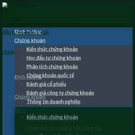
Định hướng
Chứng khoán
Kiến thức chứng khoán
Học đầu tư chứng khoán
Phân tích chứng khoán
Chứng khoán quốc tế
Định hướng
Đánh giá cổ phiếu
Đánh giá công ty chứng khoán
Chứng khoán
Thông tin doanh nghiệp
BĐS
Kiến thức chứng khoán
Kiến thức bất động sản
Phân tích thị trường bất động sản