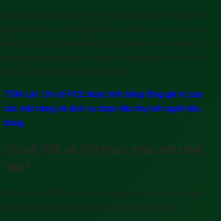
Còn nữa, PCE bao gồm cả chi tiêu thay mặt hộ gia đình
bởi các bên thứ 3, chẳng hạn như bảo hiểm y tế do chủ
lao động chi trả và chăm sóc y tế được tài trợ thông qua
các chương trình của chính phủ, chi phí bảo hiểm nhân
thọ và chi phí kế hoạch lương hưu…
TÓM LẠI
:
Chỉ số PCE được tính bằng tổng giá trị của
các mặt hàng và dịch vụ được tiêu thụ bởi người tiêu
dùng
.
Chỉ số PCE và CPI khác nhau như thế
nào?
CPI và chỉ số PCE đều đo lường lạm phát của Mỹ theo
những cách tương tự nhưng vẫn có sự khác biệt: