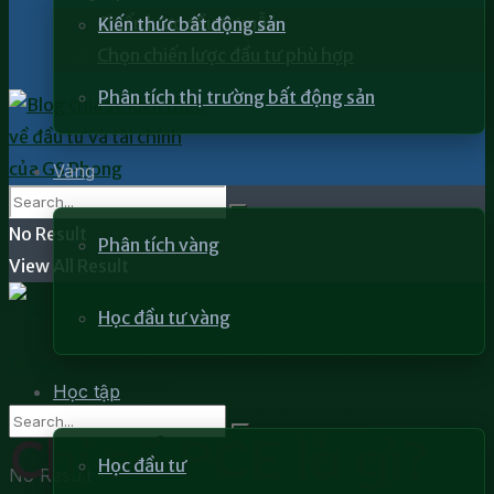
Chiến lược đầu tư mẫu
Kiến thức bất động sản
Chọn chiến lược đầu tư phù hợp
Phân tích thị trường bất động sản
Vàng
No Result
Phân tích vàng
View All Result
Học đầu tư vàng
Học tập
Chỉ số PCE là gì?
Học đầu tư
No Result