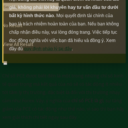
giả, không phải lời khuyên hay tư vấn đầu tư dưới
bất kỳ hình thức nào.
Mọi quyết định tài chính của
bạn là trách nhiệm hoàn toàn của bạn. Nếu bạn không
No Result
chấp nhận điều này, vui lòng đóng trang. Việc tiếp tục
đọc đồng nghĩa với việc bạn đã hiểu và đồng ý. Xem
View All Result
đầy đủ
quy định pháp lý tại đây
.
Chỉ số PCE được biết đến là một trong những chỉ số kinh
tế quan trọng mà kết quả của nó sẽ có tác động ít nhiều
tới tâm lý thị trường, đặc biệt là đối với thị trường nhạy
cảm như Forex. Vậy, ý nghĩa của
chỉ số PCE là gì
, sự tăng
giảm của PCE có tác động như thế nào, vì sao thì bạn hãy
xem giải thích chi tiết ngay sau đây.