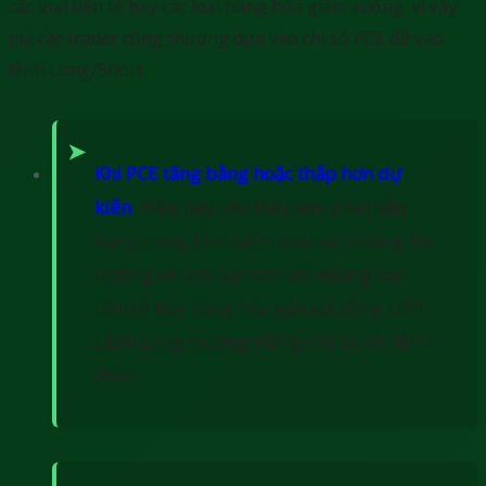
các loại tiền tệ hay các loại hàng hóa giảm xuống, vì vậy
mà các trader cũng thường dựa vào chỉ số PCE để vào
lệnh Long/Short.
Khi PCE tăng bằng hoặc thấp hơn dự
kiến
: điều này cho thấy lạm phát vẫn
đang trong tầm kiểm soát và thường thị
trường sẽ tích cực hơn với những loại
tiền tệ hay hàng hóa gắn với đồng USD.
Lệnh Long thường thắng thế so với lệnh
Short.