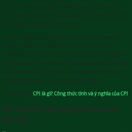
thay thế do thay đổi giá. Nó bao gồm một phạm vi chi
tiêu rộng hơn, thông tin trong quá khứ có thể được điều
chỉnh để hỗ trợ thông tin gần đây.
+ PCEPI cũng được đánh giá dựa trên dữ liệu thu được
thông qua các cuộc khảo sát kinh doanh, vốn có xu
hướng đáng tin cậy hơn so với các cuộc khảo sát người
tiêu dùng mà CPI sử dụng. PCEPI cũng sử dụng một công
thức cho phép thay đổi hành vi của người tiêu dùng và
những thay đổi xảy ra trong thời gian ngắn.
=> Xem thêm:
CPI là gì? Công thức tính và ý nghĩa của CPI
Chỉ số PCE có tác động tới Forex như
thế nào?