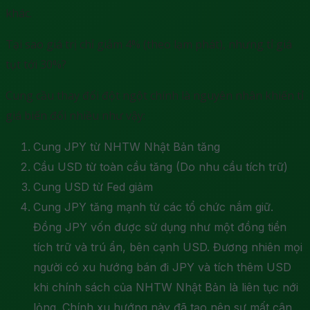
khác.
Tại sao giá trị chỉ giảm 4% (theo lạm phát), nhưng tỉ giá
tụt tới 30%?
Cung cầu thay đổi đột ngột chính là nguyên nhân khiến tỉ
giá biến đổi nhiều như vậy:
Cung JPY từ NHTW Nhật Bản tăng
Cầu USD từ toàn cầu tăng (Do nhu cầu tích trữ)
Cung USD từ Fed giảm
Cung JPY tăng mạnh từ các tổ chức nắm giữ.
Đồng JPY vốn được sử dụng như một đồng tiền
tích trữ và trú ẩn, bên cạnh USD. Đương nhiên mọi
người có xu hướng bán đi JPY và tích thêm USD
khi chính sách của NHTW Nhật Bản là liên tục nới
lỏng. Chính xu hướng này đã tạo nên sự mất cân