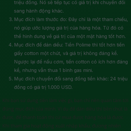
triệu đồng. Nó sẽ tiếp tục có giá trị khi chuyển đổi
sang hành động khác.
Mục đích làm thước đo: Đây chỉ là một tham chiếu,
nó giúp ước lượng giá trị của hàng hóa. Từ đó có
thể hình dung về giá trị của một mặt hàng tốt hơn.
Mục đích để dán diều: Tiền Polime thì tốt hơn tiền
giấy cotton một chút, và giá trị không đáng kể.
Ngược lại để nấu cơm, tiền cotton có ích hơn đáng
kể, nhưng vẫn thua 1 bình gas mini.
Mục đích chuyển đổi sang đồng tiền khác: 24 triệu
đồng có giá trị 1.000 USD.
Khi bạn sử dụng tiền làm việc gì, bạn chỉ nên quan tâm tới
đúng mục đích của mình. Ví dụ để dán diều thì bền chút là
được, để thanh toán thì cứ mua được hàng hóa là được.
Khi tham gia hoạt động xuất nhập khẩu, đương nhiên