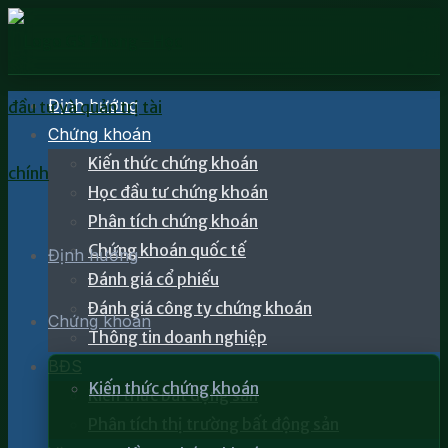
Định hướng
Chứng khoán
Kiến thức chứng khoán
Học đầu tư chứng khoán
Phân tích chứng khoán
Chứng khoán quốc tế
Định hướng
Đánh giá cổ phiếu
Đánh giá công ty chứng khoán
Chứng khoán
Thông tin doanh nghiệp
BĐS
Kiến thức chứng khoán
Kiến thức bất động sản
Phân tích thị trường bất động sản