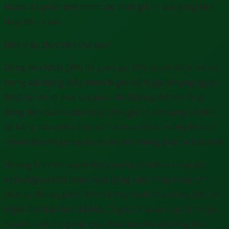
thước đo phản ánh chính xác nhất giá trị của đồng tiền
thay đổi ra sao.
Một ví dụ thực tiễn cho bạn:
Đồng Yên Nhật (JPY) đã giảm giá 30% so với đô la Mỹ chỉ
trong vài tháng. Đây chính là góc độ tỉ giá. Nhưng người
Nhật lại chỉ có mức lạm phát 4%. Không thể nói rằng
đồng tiền của họ đã mất đi 30% giá trị. Với cùng số tiền,
số hàng hóa dịch vụ họ có thể mua về và hưởng thụ chỉ
chênh lệch 4% so với trước đó. Nó không phải là ít đi 30%.
Nhưng khi một người Nhật muốn đổi tiền ra loại tiền
khác (Ngoại hối) hoặc hoạt động xuất nhập khẩu, JPY
thực sự đã sụt giảm 30%. Và đây chính là sự thay đổi của
tỉ giá. Giờ chắc bạn đã hiểu, tỉ giá chỉ là cách xác định giá
của tiền khi dùng cho mục đích trao đổi với đồng tiền