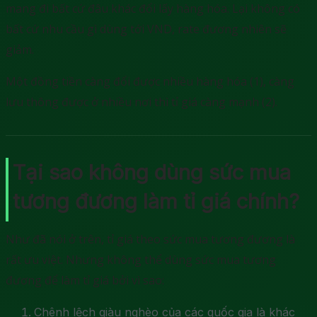
mang đi bất cứ đâu khác đổi lấy hàng hóa. Lại không có
bất cứ nhu cầu gì dùng tới VND, rate đương nhiên sẽ
giảm.
Một đồng tiền càng đổi được nhiều hàng hóa (1), càng
lưu thông được ở nhiều nơi thì tỉ giá càng mạnh (2).
Tại sao không dùng sức mua
tương đương làm tỉ giá chính?
Như đã nói ở trên, tỉ giá theo sức mua tương đương là
rất ưu việt. Nhưng không thể dùng sức mua tương
đương để làm tỉ giá bởi vì sao:
Chênh lệch giàu nghèo của các quốc gia là khác