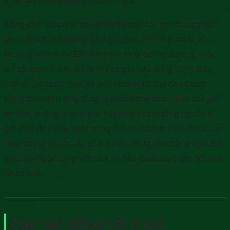
quốc gia có nhu cầu so sánh tỉ giá.
Bằng cách ước tính chi phí sinh hoạt các mặt hàng thiết
yếu, vẫn có thể thống kê tỉ giá theo PPP. Người ta vẫn
thường ước tính GDP theo sức mua tương đương. Một
chỉ số quen thuộc đó là: Chỉ số giá tiêu dùng (CPI). Đây
mới là thước đo thực và ảnh hưởng tới đại đa số cuộc
sống toàn dân. Đây cũng là biến động thực nhất của giá
trị tiền, không phải tỉ giá. Tất nhiên có những người, tỉ
giá thay đổi 10%, cuộc sống của họ đảo lộn 10% hoặc cao
hơn, trong khi đại đa số chỉ biến động 3% chẳng hạn. Bởi
nhu cầu hoặc công việc của họ liên quan trực tiếp tới xuất
nhập khẩu.
Các tác động tới tỉ giá