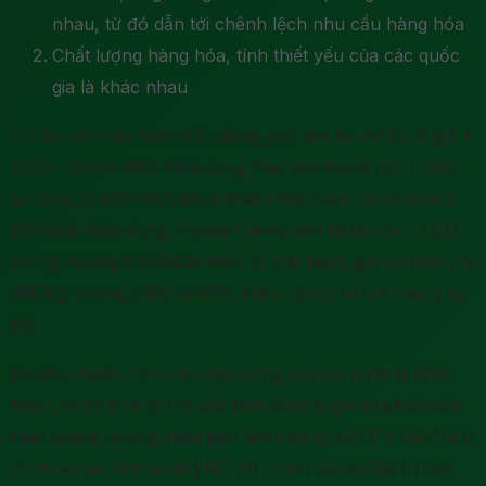
nhau, từ đó dẫn tới chênh lệch nhu cầu hàng hóa
Chất lượng hàng hóa, tính thiết yếu của các quốc
gia là khác nhau
Trở lại với ví dụ trên: Nếu dùng gạo làm thước đo, tỉ giá 1
USD = 12.000 VND. Nếu dùng iPad làm thước đo, 1 USD
lại bằng 21.000 VND (Mua iPad ở Việt Nam chỉ rẻ hơn ở
Mỹ chút). Nếu dùng Toyota Camry làm thước đo, 1 USD
tương đương tới 60.000 VND. Ở Việt Nam, giá vải thiều là
30K/kg nhưng ở Mỹ là 600K. Điều ngược lại với cherry tại
Mỹ.
Do tiêu chuẩn, nhu cầu cuộc sống của các nước là khác
nhau, từ đó không thể ước tính được tỉ giá dựa trên sức
mua tương đương. Nếu bạn làm một kỹ sư IT ở Việt Nam,
chỉ mua rau, thịt cá thì VND rất under value (Giá trị cao