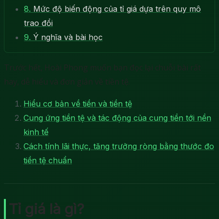
8.
Mức độ biến động của tỉ giá dựa trên quy mô
trao đổi
9.
Ý nghĩa và bài học
Trước hết, Hoài Phong muốn bạn đọc lại chuỗi bài rất
hay, dễ hiểu và đơn giản về tiền tệ.
Hiểu cơ bản về tiền và tiền tệ
Cung ứng tiền tệ và tác động của cung tiền tới nền
kinh tế
Cách tính lãi thực, tăng trưởng ròng bằng thước đo
tiền tệ chuẩn
Tỉ giá là gì?