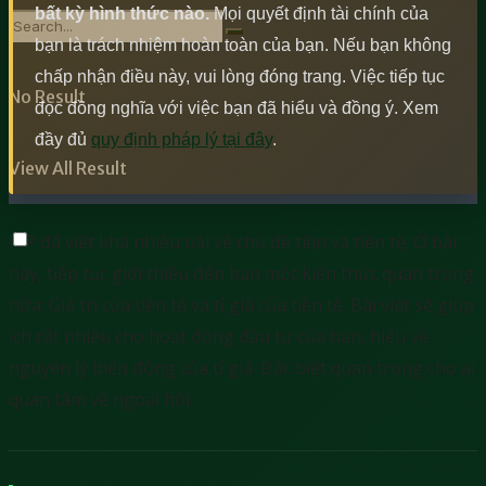
bất kỳ hình thức nào.
Mọi quyết định tài chính của
bạn là trách nhiệm hoàn toàn của bạn. Nếu bạn không
chấp nhận điều này, vui lòng đóng trang. Việc tiếp tục
No Result
đọc đồng nghĩa với việc bạn đã hiểu và đồng ý. Xem
đầy đủ
quy định pháp lý tại đây
.
View All Result
H.P đã viết khá nhiều bài về chủ đề tiền và tiền tệ. Ở bài
này, tiếp tục giới thiệu đến bạn một kiến thức quan trọng
nữa: Giá trị của tiền tệ và tỉ giá của tiền tệ. Bài viết sẽ giúp
ích rất nhiều cho hoạt động đầu tư của bạn, hiểu về
nguyên lý biến động của tỉ giá. Đặc biệt quan trọng cho ai
quan tâm về ngoại hối.