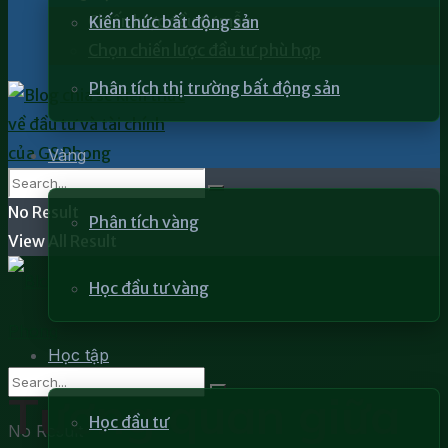
Chiến lược đầu tư mẫu
Kiến thức bất động sản
Chọn chiến lược đầu tư phù hợp
Phân tích thị trường bất động sản
Vàng
No Result
Phân tích vàng
View All Result
Học đầu tư vàng
Học tập
Tương quan giữa
Học đầu tư
No Result