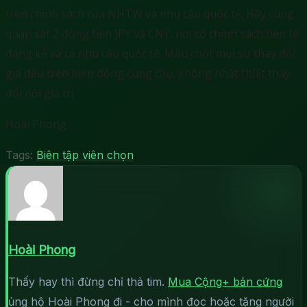
trên chính sách của NHTW và nhu cầu quốc tế. Hãy cùng
quan sát 2 đồng tiền JPY và CNY, nơi có chính sách tiền tệ
đáng kể và cả nhu cầu quốc tế. Mấu chốt mọi sự thay đổi
giá đều trên biến động cung cầu, không nhất thiết thay
đổi nội giá trị.
Hoài Phong
Tags:
Biên tập viên chọn
Hoài Phong
Thấy hay thì đừng chỉ thả tim.
Mua Cộng+ bản cứng
ủng hộ Hoài Phong đi - cho mình đọc hoặc tặng người