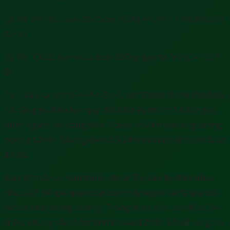
(2) Với 24 triệu, bạn đổi được 1000$ => 24 tr = 1.000 USD (
A = C)
(3) Với 1000$, bạn mua được 800Kg gạo tại Mỹ (C = 1/2 *
B)
Từ 1 và 2 ta có thể => A = B = C, tức 1000$ có thể đổi được
1.6 tấn gạo. Nếu bạn quy đổi 24 triệu thành 1.6 tấn gạo,
nhân ngược với công thức 3 ta lại có 24 triệu cũng tương
đương $2000. Nhưng đem đổi 24 triệu nhất định chỉ được
$1000.
Bạn đã thấy sự mâu thuẫn chưa? Tại sao lại khác nhau
như vậy? Để giải quyết bài toán này người ta đã quy đổi
ra sức mua tương đương. Trong ví dụ trên, tôi chỉ có 24
triệu, nhưng vẫn được tính tài sản $2.000. Bởi rõ ràng, số