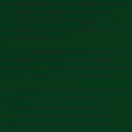
hơn tỉ giá). Ngược lại nếu bạn mua những đồ có giá toàn
cầu: Vàng, bạc, iPhone, Ipad, thuốc phổ rộng: Giá trị lúc
này tương đương tỉ giá. Đối với những mặt hàng phải
chịu thuế đặc biệt: Giá over value, tỉ giá quá thấp, 1 USD
phải tương đương 40.000 (ví dụ).
Có 1 chỉ số thường dùng để thống kê một cách vui vẻ về
chênh lệch giữa tỉ giá và giá trị khá nổi tiếng: Big Mac
Index. Chi phí mua 1 chiếc Mc Donald ở một quốc gia sau
đó so sánh. Tất nhiên nó cũng chỉ có tính tham khảo.
Khi một quốc gia có kim ngạch xuất nhập khẩu càng cao,
giá trị tiền càng bám sát tỉ giá. Khi nhập khẩu về, giá trị
của hàng hóa sẽ dựa theo tỉ giá để quy đổi. Tương tự
như vậy với việc xuất khẩu đi. Việc xuất nhập khẩu này
bao gồm tổng kim ngạch, không nhất thiết với chính