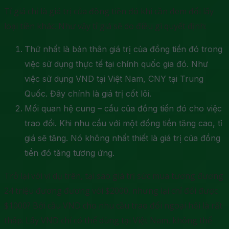
Tỉ giá chỉ là giá trị của đồng tiền đó khi cần đem đổi lấy
loại tiền khác. Như vậy tỉ giá sẽ do điều gì quyết định:
Thứ nhất là bản thân giá trị của đồng tiền đó trong
việc sử dụng thực tế tại chính quốc gia đó. Như
việc sử dụng VND tại Việt Nam, CNY tại Trung
Quốc. Đây chính là giá trị cốt lõi.
Mối quan hệ cung – cầu của đồng tiền đó cho việc
trao đổi. Khi nhu cầu với một đồng tiền tăng cao, tỉ
giá sẽ tăng. Nó không nhất thiết là giá trị của đồng
tiền đó tăng tương ứng.
Trở lại với ví dụ trên, tại sao giá trị sức mua tương đương
24 triệu đương đương với $2000, nhưng lại chỉ đổi được
$1000? Bởi cầu VND cho nhu cầu trao đổi ngoại hối là rất
thấp. Lấy VND chỉ có thể dùng tại Việt Nam, không thể