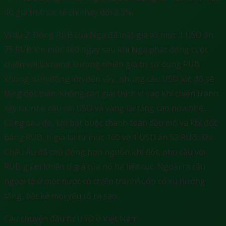
dù giá trị thực tế chỉ thay đổi 2 3%.
Ví dụ 2: Đồng RUB của Nga đã mất giá từ mức 1 USD ăn
75 RUB lên mức 160 ngay sau khi Nga phát động cuộc
chiến với Ukraina. Đương nhiên giá trị sử dụng RUB
không biến động lớn đến vậy, nhưng cầu USD lúc đó sẽ
tăng đột biến. Không cần giải thích vì sao khi chiến tranh
xảy ra, nhu cầu với USD và vàng lại tăng cao nữa nhé.
Cũng sau đó, khi bắt buộc thanh toán dầu mỏ và khí đốt
bằng RUB, tỉ giá lại từ mức 160 về 1 USD ăn 52 RUB. Khi
Châu Âu đã chủ động hơn nguồn khí đốt, nhu cầu với
RUB giảm khiến tỉ giá của nó hạ liên tục. Ngoài ra cầu
ngoại tệ ở một nước có chiến tranh luôn có xu hướng
tăng, bất kể mọi yếu tố ra sao.
Câu chuyện đầu tư USD ở Việt Nam: