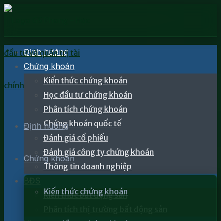
Định hướng
Chứng khoán
Kiến thức chứng khoán
Học đầu tư chứng khoán
Phân tích chứng khoán
Chứng khoán quốc tế
Định hướng
Đánh giá cổ phiếu
Đánh giá công ty chứng khoán
Chứng khoán
Thông tin doanh nghiệp
BĐS
Kiến thức chứng khoán
Kiến thức bất động sản
Phân tích thị trường bất động sản