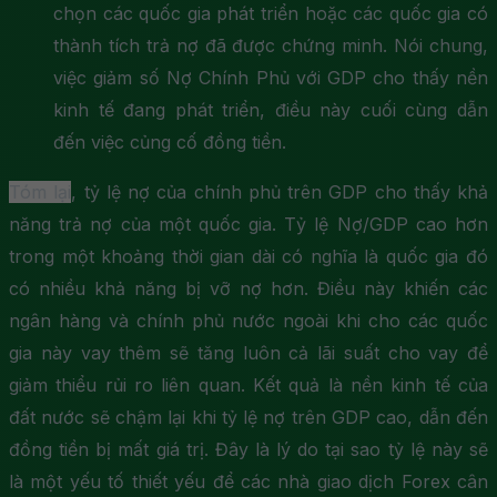
chọn các quốc gia phát triển hoặc các quốc gia có
thành tích trả nợ đã được chứng minh. Nói chung,
việc giảm số Nợ Chính Phủ ​​với GDP cho thấy nền
kinh tế đang phát triển, điều này cuối cùng dẫn
đến việc củng cố đồng tiền.
Tóm lại
, tỷ lệ nợ của chính phủ trên GDP cho thấy khả
năng trả nợ của một quốc gia. Tỷ lệ Nợ/GDP cao hơn
trong một khoảng thời gian dài có nghĩa là quốc gia đó
có nhiều khả năng bị vỡ nợ hơn. Điều này khiến các
ngân hàng và chính phủ nước ngoài khi cho các quốc
gia này vay thêm sẽ tăng luôn cả lãi suất cho vay để
giảm thiểu rủi ro liên quan. Kết quả là nền kinh tế của
đất nước sẽ chậm lại khi tỷ lệ nợ trên GDP cao, dẫn đến
đồng tiền bị mất giá trị. Đây là lý do tại sao tỷ lệ này sẽ
là một yếu tố thiết yếu để các nhà giao dịch Forex cân