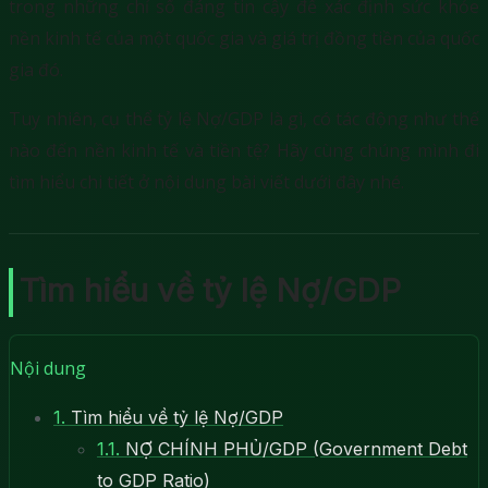
trong những chỉ số đáng tin cậy để xác định sức khỏe
nền kinh tế của một quốc gia và giá trị đồng tiền của quốc
gia đó.
Tuy nhiên, cụ thể tỷ lệ Nợ/GDP là gì, có tác động như thế
nào đến nền kinh tế và tiền tệ? Hãy cùng chúng mình đi
tìm hiểu chi tiết ở nội dung bài viết dưới đây nhé.
Tìm hiểu về tỷ lệ Nợ/GDP
Nội dung
1.
Tìm hiểu về tỷ lệ Nợ/GDP
1.1.
NỢ CHÍNH PHỦ/GDP (Government Debt
to GDP Ratio)