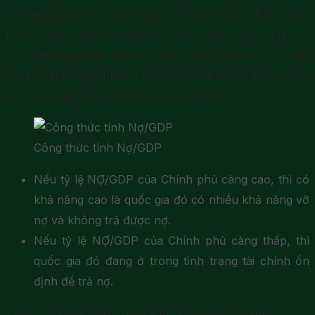
những gì quốc gia đó sản xuất, tỷ lệ nợ trên GDP cho thấy
khả năng thanh toán nợ của một quốc gia cụ
thể. Thường được biểu thị bằng phần trăm, tỷ lệ này
cũng có thể được hiểu là số năm cần thiết để trả nợ nếu
GDP được dành hoàn toàn cho việc trả nợ.
Công thức tính Nợ/GDP
Nếu tỷ lệ NỢ/GDP của Chính phủ càng cao, thì có
khả năng cao là quốc gia đó có nhiều khả năng vỡ
nợ và không trả được nợ.
Nếu tỷ lệ NỢ/GDP của Chính phủ càng thấp, thì
quốc gia đó đang ở trong tình trạng tài chính ổn
định để trả nợ.
Tỷ lệ này cũng hữu ích để giúp xác định số năm mà một