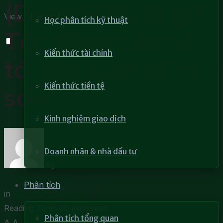
(Debt/GDP) là gì?
View All Result
Học phân tích kỹ thuật
Tác động của nó
Kiến thức tài chính
tới nền kinh tế ra
Kiến thức tiền tệ
sao?
Kinh nghiệm giao dịch
Doanh nhân & nhà đầu tư
by
DRCCHEN
11 Tháng 7, 2023
Phân tích
in
Kiến thức tài chính
Reading Time: 20 mins read
Phân tích tổng quan
A
A