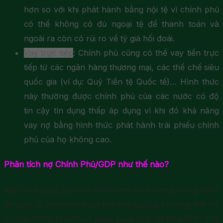
hơn so với khi phát hành bằng nội tệ vì chính phủ
có thể không có đủ ngoại tệ để thanh toán và
ngoài ra còn có rủi ro về tỷ giá hối đoái.
Vay trực tiếp
: Chính phủ cũng có thể vay tiền trực
tiếp từ các ngân hàng thương mại, các thể chế siêu
quốc gia (ví dụ: Quỹ Tiền tệ Quốc tế)… Hình thức
này thường được chính phủ của các nước có độ
tin cậy tín dụng thấp áp dụng vì khi đó khả năng
vay nợ bằng hình thức phát hành trái phiếu chính
phủ của họ không cao.
Phân tích nợ Chính Phủ/GDP như thế nào?
Một sự hoảng loạn tài chính trên thị trường trong nước
và quốc tế được kích hoạt khi một quốc gia không thể trả
nợ. Các chính phủ sẽ cố gắng giảm tỷ lệ nợ trên GDP. Tuy