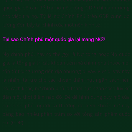
quốc gia sẽ cần để trả nợ nếu tổng GDP chỉ dành riêng
cho việc trả nợ. Tỷ lệ nợ Chính Phủ trên GDP cũng đo
lường đòn bẩy tài chính của một nền kinh tế.
Tại sao Chính phủ một quốc gia lại mang NỢ?
Nợ chính phủ, hay có thể gọi là Nợ công hoặc Nợ quốc
gia, là tổng giá trị các khoản tiền mà chính phủ thuộc mọi
cấp từ trung ương đến địa phương đi vay. Việc đi vay này
là nhằm tài trợ cho các khoản thâm hụt ngân sách nên
nói cách khác, nợ chính phủ là thâm hụt ngân sách luỹ kế
đến một thời điểm nào đó. Để dễ hình dung quy mô của
nợ chính phủ, người ta thường đo xem khoản nợ này
bằng bao nhiêu phần trăm so với tổng sản phẩm quốc
nội (GDP).