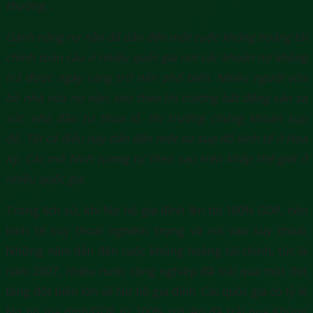
thường. .
Gánh nặng nợ nần đã dẫn đến một cuộc khủng hoảng tài
chính toàn cầu ở nhiều quốc gia nơi các khoản nợ không
trả được ngày càng trở nên phổ biến. Nhiều người vừa
bỏ nhà vừa nợ nần, kéo theo thị trường bất động sản sa
sút, nhà đầu tư thua lỗ, thị trường chứng khoán sụp
đổ. Tất cả điều này dẫn đến một sự sụp đổ kinh tế ở Hoa
Kỳ. Các mô hình tương tự theo sau trên khắp thế giới ở
nhiều quốc gia.
Trong lịch sử, khi Nợ hộ gia đình lên tới 100% GDP, nền
kinh tế suy thoái nghiêm trọng và rơi vào suy thoái.
Những năm dẫn đến cuộc khủng hoảng tài chính, tức là
năm 2007, nhiều nước công nghiệp đã trải qua một đợt
tăng đột biến lớn về Nợ hộ gia đình. Các quốc gia có tỷ lệ
Nợ hộ gia đình/GDP từ 100% trở lên đã trải qua Khủng