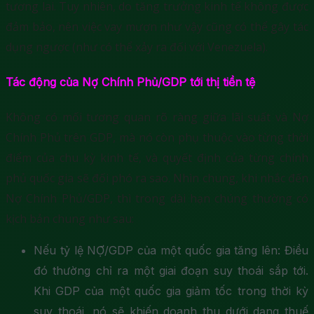
tương lai. Tuy nhiên, do tăng trưởng kinh tế không được
đảm bảo, nên việc vay mượn như vậy cũng có thể gây tác
dụng ngược (như có thể xảy ra đối với Venezuela).
Tác động của Nợ Chính Phủ/GDP tới thị tiền tệ
Không có mối tương quan rõ ràng giữa lãi suất và Nợ
Chính Phủ trên GDP, mà nó còn phụ thuộc vào từng thời
điểm của chu kỳ kinh tế, và quyết định của từng chính
phủ quốc gia sẽ đối phó ra sao. Nhìn chung, khi nhắc đến
Nợ Chính Phủ/GDP, thì trong dài hạn chúng thường có
kịch bản chung như sau:
Nếu tỷ lệ NỢ/GDP của một quốc gia tăng lên: Điều
đó thường chỉ ra một giai đoạn suy thoái sắp tới.
Khi GDP của một quốc gia giảm tốc trong thời kỳ
suy thoái, nó sẽ khiến doanh thu dưới dạng thuế