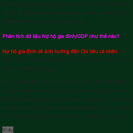
Nhưng khi một quốc gia nào đó có con số này đạt đỉnh,
nó rất dễ đối mặt với khủng hoảng, và khi đó, NỢ HỘ GIA
ĐÌNH/GDP sẽ được đưa vào xem xét.
Phân tích dữ liệu Nợ hộ gia đình/GDP như thế nào?
Nợ hộ gia đình sẽ ảnh hưởng đến Chi tiêu cá nhân
(là số
tiền còn lại sau khi trừ đi các chi tiêu cần thiết từ thu
nhập cá nhân khả dụng).
Nợ cao dẫn đến chi tiêu thấp hơn, thúc đẩy tiết kiệm và
không khuyến khích chi tiêu. Khi chi tiêu giảm, nhu cầu
trên thị trường giảm và các doanh nghiệp rơi vào tình
trạng chậm lại. Các kế hoạch mở rộng bị lùi lại và nhân
viên bị sa thải, dẫn đến nền kinh tế suy thoái nói chung.
Ví dụ
: