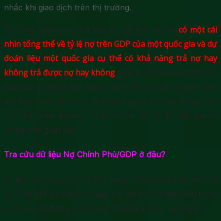
nhắc khi giao dịch trên thị trường.
Từ quan điểm của nhà đầu tư, tốt hơn là nên
có một cái
nhìn tổng thể về tỷ lệ nợ trên GDP của một quốc gia và dự
đoán liệu một quốc gia cụ thể có khả năng trả nợ hay
không trả được nợ hay không
. Đây là chỉ báo phân tích cơ
bản cần thiết để bạn thẩm định đối với bất kỳ giao dịch
dài hạn nào, để tránh trường hợp mua phải đồng tiền
của đất nước không trả được nợ, thì sẽ bị mất giá trị
trong thời gian dài.
Tra cứu dữ liệu Nợ Chính Phủ/GDP ở đâu?
Số liệu Nợ công được Ngân hàng Thế giới và Quỹ Tiền tệ
Quốc tế (IMF) công bố hàng quý, do đó, các nhà đầu tư và
cơ quan xếp hạng có thể tính toán tỷ lệ này hàng quý.