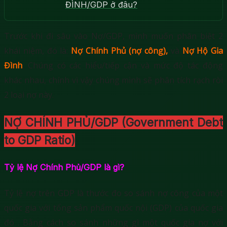
ĐÌNH/GDP ở đâu?
Trước khi đi sâu vào Nợ/GDP, mình muốn phân biệt 2
khái niệm, đó là:
Nợ Chính Phủ (nợ công),
và
Nợ Hộ Gia
Đình
. Chúng có các hiểu/tiếp cận và mức độ tác động
khác nhau, chính vì vậy chúng mình sẽ phân tích rạch ròi
2 loại nợ này.
NỢ CHÍNH PHỦ/GDP (Government Debt
to GDP Ratio)
Tỷ lệ Nợ Chính Phủ/GDP là gì?
Tỷ lệ nợ trên GDP là thước đo so sánh nợ công của một
quốc gia với tổng sản phẩm quốc nội (GDP) của quốc gia
đó . Bằng cách so sánh những gì một quốc gia nợ với