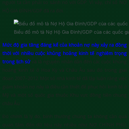
người ta cần phải so sánh nó với GDP. Vì vậy, chỉ số NỢ
HỘ GIA ĐÌNH/GDP đã ra đời.
Biểu đồ mô tả Nợ Hộ Gia Đình/GDP của các quốc gia
Mức độ gia tăng đáng kể của khoản nợ này xảy ra đồng
thời với nhiều cuộc khủng hoảng kinh tế nghiêm trọng
trong lịch sử
và là nguyên nhân dẫn đến các cuộc khủng
hoảng kinh tế ở Hoa Kỳ và Châu Âu sau đó trong giai
đoạn 2007–2012. Một số nhà kinh tế đã lập luận rằng việc
giảm khoản nợ này là điều cần thiết để phục hồi kinh tế ở
Mỹ và một số quốc gia thuộc Khu vực đồng tiền chung
châu Âu.
Đó chính là lý do, bình thường chúng ta không cần quá
quan tâm đến dữ liệu này nhiều như NỢ CHÍNH PHỦ.