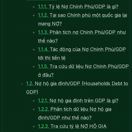
1.1.1.
Tỷ lệ Nợ Chính Phủ/GDP là gì?
1.1.2.
Tại sao Chính phủ một quốc gia lại
mang NỢ?
1.1.3.
Phân tích nợ Chính Phủ/GDP như
thế nào?
1.1.4.
Tác động của Nợ Chính Phủ/GDP
tới thị tiền tệ
1.1.5.
Tra cứu dữ liệu Nợ Chính Phủ/GDP
ở đâu?
1.2.
Nợ hộ gia đình/GDP (Households Debt to
GDP)
1.2.1.
Nợ hộ gia đình trên GDP là gì?
1.2.2.
Phân tích dữ liệu Nợ hộ gia
đình/GDP như thế nào?
1.2.3.
Tra cứu tỷ lệ NỢ HỘ GIA