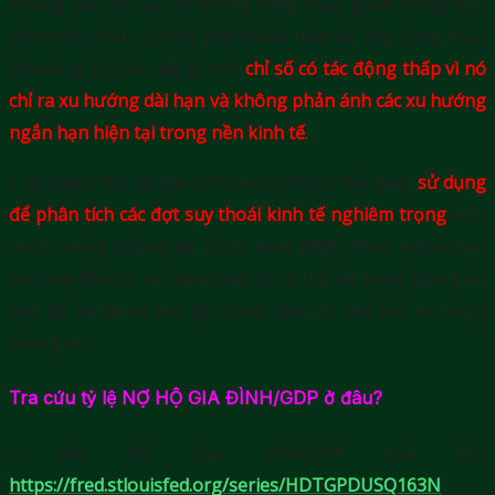
những con số này sẽ không tăng hoặc giảm trong một
sớm một chiều. Có thể mất nhiều năm để xây dựng hoặc
đi xuống. Do đó, đây là một
chỉ số có tác động thấp vì nó
chỉ ra xu hướng dài hạn và không phản ánh các xu hướng
ngắn hạn hiện tại trong nền kinh tế
.
Tuy nhiên, Nợ hộ gia đình trên GDP có thể được
sử dụng
để phân tích các đợt suy thoái kinh tế nghiêm trọng
như
cuộc khủng hoảng tài chính năm 2008. Theo nghĩa này,
các nhà đầu tư, các nhà kinh tế có thể sử dụng thống kê
này để dự đoán bất kỳ cú sốc nào có thể xảy ra trong
tương lai.
Tra cứu tỷ lệ NỢ HỘ GIA ĐÌNH/GDP ở đâu?
– Nợ Hộ Gia đinh/GDP của Mỹ:
https://fred.stlouisfed.org/series/HDTGPDUSQ163N