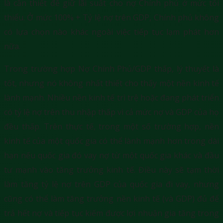
là cần thiết để giữ lãi suất cho nợ Chính phủ ở mức tối
thiểu. Ở mức 100% + Tỷ lệ nợ trên GDP, Chính phủ không
có lựa chọn nào khác ngoài việc tiếp tục lạm phát hơn
nữa.
Trong trường hợp Nợ Chính Phủ/GDP thấp, lý thuyết là
tốt, nhưng nó không nhất thiết cho thấy một nền kinh tế
lành mạnh. Nhiều nền kinh tế trì trệ hoặc đang phát triển
có tỷ lệ nợ trên thu nhập thấp vì cả mức nợ và GDP của họ
đều thấp. Trên thực tế, trong một số trường hợp, nền
kinh tế của một quốc gia có thể lành mạnh hơn trong dài
hạn nếu quốc gia đó vay nợ từ một quốc gia khác và đầu
tư mạnh vào tăng trưởng kinh tế. Điều này sẽ tạm thời
làm tăng tỷ lệ nợ trên GDP của quốc gia đi vay, nhưng
cũng có thể làm tăng trưởng nền kinh tế (và GDP) đủ để
trả hết nợ và tiếp tục kiếm được lợi nhuận gia tăng trong