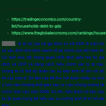
– Của các quốc gia khác:
https://tradingeconomics.com/country-
list/households-debt-to-gdp
https://www.theglobaleconomy.com/rankings/house
Tóm lại
,
tỷ lệ nợ của hộ gia đình so với GDP là một chỉ
số xác định tính lành mạnh về tài chính của nền kinh tế.
Có một mức độ tương quan nhất định giữa Nợ hộ gia
đình và GDP và bằng cách hiểu chính xác tỷ lệ này,
chúng ta có thể dự đoán các sự kiện kinh tế lớn với độ
tin cậy hợp lý. Số liệu này đã thu hút được nhiều sự chú
ý hơn vào khoảng thời gian xảy ra cuộc khủng hoảng tài
chính toàn cầu năm 2008. Do đó, hiểu được số liệu này
là rất quan trọng để hiểu các xu hướng kinh tế vĩ mô dài
hạn.