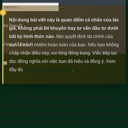
Nội dung bài viết này là quan điểm cá nhân của tác
No Result
giả, không phải lời khuyên hay tư vấn đầu tư dưới
bất kỳ hình thức nào.
Mọi quyết định tài chính của
View All Result
bạn là trách nhiệm hoàn toàn của bạn. Nếu bạn không
chấp nhận điều này, vui lòng đóng trang. Việc tiếp tục
đọc đồng nghĩa với việc bạn đã hiểu và đồng ý. Xem
đầy đủ
quy định pháp lý tại đây
.
Tỷ lệ Nợ/GDP là một trong những chỉ số chính chỉ ra sức
khỏe hiện tại của một nền kinh tế và triển vọng tiền tệ có
thể xảy ra trong tương lai. Trong một thời gian dài, các
nhà phân tích đã sử dụng hệ số nợ trên GDP như một