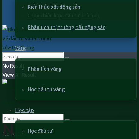
Chiến lược đầu tư mẫu
Kiến thức bất động sản
Chọn chiến lược đầu tư phù hợp
Phân tích thị trường bất động sản
Vàng
No Result
Phân tích vàng
View All Result
Học đầu tư vàng
Học tập
Nợ/GDP
Học đầu tư
No Result