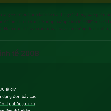
trong việc điều hành kinh tế mà thế giới không bao giờ muốn 
ớc đã làm cho từ khóa
“khủng hoảng kinh tế 2008”
hot trở l
ệt Nam như thế nào thì các bạn hãy xem thông tin chi tiết n
inh tế 2008
8 là gì?
ử dụng đòn bẩy cao
ốn dự phòng rủi ro
ạp làm thế chấp