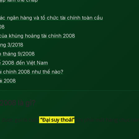
ác ngân hàng và tổ chức tài chính toàn cầu
08
ủa khủng hoảng tài chính 2008
áng 3/2018
o tháng 9/2008
ế 2008 đến Việt Nam
ài chính 2008 như thế nào?
ái 2008
008 là gì?
 được gọi là cuộc
“Đại suy thoái”
khi phải mất hàng chục năm