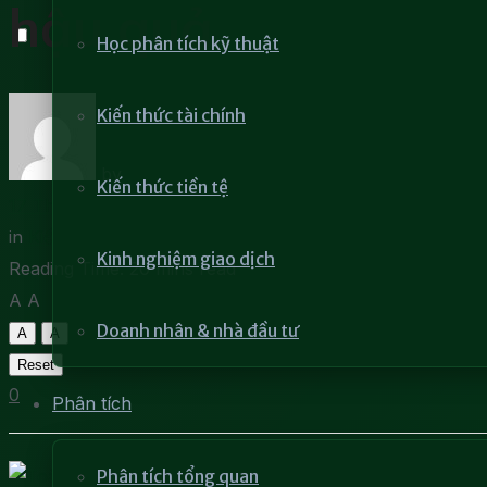
hậu quả
Học phân tích kỹ thuật
Kiến thức tài chính
by
Khang Trí
Kiến thức tiền tệ
17 Tháng 8, 2022
in
Kiến thức tài chính
Kinh nghiệm giao dịch
Reading Time: 20 mins read
A
A
Doanh nhân & nhà đầu tư
A
A
Reset
0
Phân tích
Phân tích tổng quan