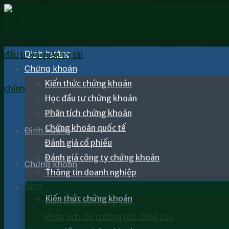
Định hướng
Chứng khoán
Kiến thức chứng khoán
Học đầu tư chứng khoán
Phân tích chứng khoán
Chứng khoán quốc tế
Định hướng
Đánh giá cổ phiếu
Đánh giá công ty chứng khoán
Chứng khoán
Thông tin doanh nghiệp
BĐS
Kiến thức chứng khoán
Kiến thức bất động sản
Phân tích thị trường bất động sản