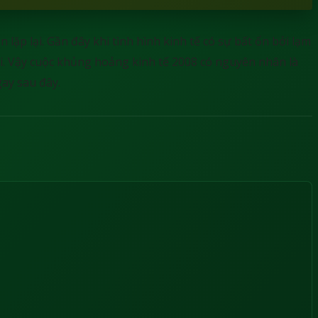
lặp lại. Gần đây khi tình hình kinh tế có sự bất ổn bởi lạm
ại. Vậy cuộc khủng hoảng kinh tế 2008 có nguyên nhân là
gay sau đây.