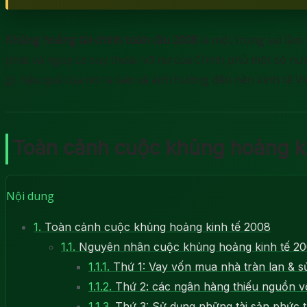
Khủng hoảng tài chính toàn cầu 2008
là một trong sai lầm 
phát và nguy cơ suy thoái, vỡ nợ của Chính phủ một số nư
gì, hậu quả của nó ra sao và ảnh hưởng đến nền kinh tế Vi
Toàn cảnh cuộc khủng hoảng k
Nội dung
1.
Toàn cảnh cuộc khủng hoảng kinh tế 2008
1.1.
Nguyên nhân cuộc khủng hoảng kinh tế 200
1.1.1.
Thứ 1: Vay vốn mua nhà tràn lan & s
1.1.2.
Thứ 2: các ngân hàng thiếu nguồn v
1.1.3.
Thứ 3: Sử dụng những tài sản phức t