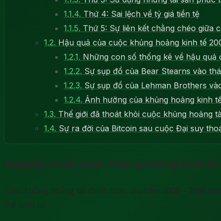
1.1.4.
Thứ 4: Sai lệch về tỷ giá tiền tệ
1.1.5.
Thứ 5: Sự liên kết chằng chéo giữa c
1.2.
Hậu quả của cuộc khủng hoảng kinh tế 20
1.2.1.
Những con số thống kê về hậu quả c
1.2.2.
Sự sụp đổ của Bear Stearns vào th
1.2.3.
Sự sụp đổ của Lehman Brothers và
1.2.4.
Ảnh hưởng của khủng hoảng kinh t
1.3.
Thế giới đã thoát khỏi cuộc khủng hoảng t
1.4.
Sự ra đời của Bitcoin sau cuộc Đại suy tho
Nguyên nhân cuộc khủng hoảng kinh tế 2
Cuộc khủng hoảng tài chính toàn cầu năm 2008 – 2009 còn
thể lành lại.