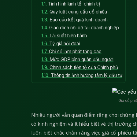
1.1.
Tình hình kinh tế, chính trị
1.2.
Quy luật cung cầu cổ phiếu
1.3.
Báo cáo kết quả kinh doanh
1.4.
Giao dịch nội bộ tại doanh nghiệp
1.5.
Lãi suất hiện hành
1.6.
Tỷ giá hối đoái
1.7.
Chỉ số lạm phát tăng cao
1.8.
Mức GDP bình quân đầu người
1.9.
Chính sách tiền tệ của Chính phủ
1.10.
Thông tin ảnh hưởng tâm lý đầu tư
Giá cổ phi
Nhiều người vẫn quan điểm rằng chơi chứng k
có kinh nghiệm và ít hiểu biết về thị trường
luôn biết chắc chắn rằng việc giá cổ phiếu