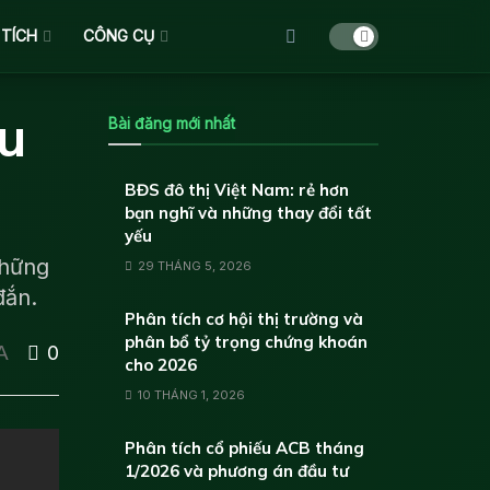
 TÍCH
CÔNG CỤ
u
Bài đăng mới nhất
BĐS đô thị Việt Nam: rẻ hơn
bạn nghĩ và những thay đổi tất
yếu
những
29 THÁNG 5, 2026
đắn.
Phân tích cơ hội thị trường và
phân bổ tỷ trọng chứng khoán
A
0
cho 2026
10 THÁNG 1, 2026
Phân tích cổ phiếu ACB tháng
1/2026 và phương án đầu tư