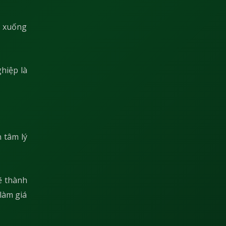
h xuống
hiệp là
 tâm lý
ẽ thành
làm giá