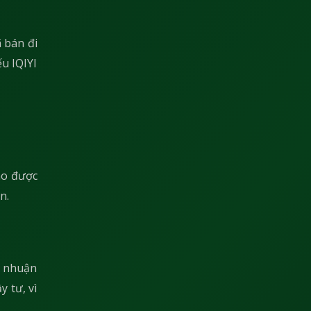
ã bán đi
u IQIYI
ào được
n.
i nhuận
y tư, vì