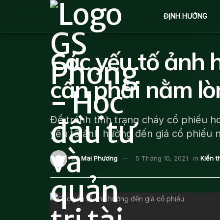
ĐỊNH HƯỚNG
Các yếu tố ảnh 
cần phải nằm lò
Để tránh tình trạng cháy cổ phiếu h
yếu tố ảnh hưởng đến giá cổ phiếu 
by
Mai Phương
5 Tháng 10, 2021
in
Kiến 