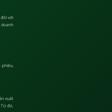
 đối với
à doanh
 phiếu,
sản xuất
 Từ đó,