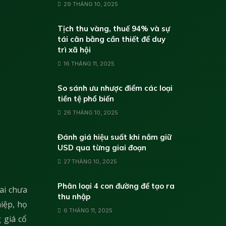
29 THÁNG 10, 2025
Tịch thu vàng, thuế 94% và sự
tái cân bằng cần thiết để duy
trì xã hội
16 THÁNG 11, 2025
So sánh ưu nhược điểm các loại
tiền tệ phổ biến
26 THÁNG 10, 2025
Đánh giá hiệu suất khi nắm giữ
USD qua từng giai đoạn
27 THÁNG 10, 2025
Phân loại 4 con đường để tạo ra
ai chưa
thu nhập
iệp, họ
6 THÁNG 11, 2025
 giá cổ