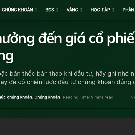
CHỨNG KHOÁN
BĐS
VÀNG
HỌC TẬP
PHÂN
hưởng đến giá cổ phiế
ng
oặc bán thốc bán tháo khi đầu tư, hãy ghi nhớ 
này để có chiến lược đầu tư chứng khoán đúng 
thức chứng khoán
,
Chứng khoán
Reading Time: 9 mins read
A