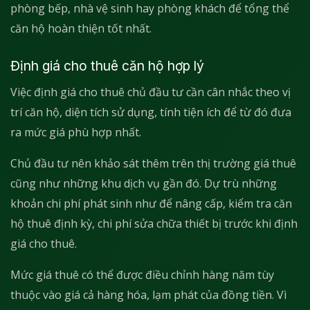
phòng bếp, nhà vệ sinh hay phòng khách để tổng thể
căn hộ hoàn thiện tốt nhất.
Định giá cho thuê căn hộ hợp lý
Việc định giá cho thuê chủ đầu tư cần cân nhắc theo vị
trí căn hộ, diện tích sử dụng, tính tiện ích để từ đó đưa
ra mức giá phù hợp nhất.
Chủ đầu tư nên khảo sát thêm trên thị trường giá thuê
cũng như những khu dịch vụ gần đó. Dự trù những
khoản chi phí phát sinh như để nâng cấp, kiểm tra căn
hộ thuê định kỳ, chi phí sửa chữa thiết bị trước khi định
giá cho thuê.
Mức giá thuê có thể được điều chỉnh hàng năm tùy
thuộc vào giá cả hàng hóa, lạm phát của đồng tiền. Vì