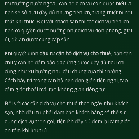
thị trường nước ngoài, căn hộ dịch vụ còn được hiểu là
bạn sẽ sở hữu đầy đủ những tiện ích, trang thiết bị nội
thất khi thuê. Đối với khách sạn thì các dịch vụ tiện ích
bạn có quyền được hưởng như dịch vụ dọn phòng, giặt
ủi, đồ ăn được cung cấp sẵn.
Khi quyết định
đầu tư căn hộ dịch vụ cho thuê
, bạn cần
chú ý căn hộ đảm bảo đáp ứng được đầy đủ tiêu chí
cũng như xu hướng nhu cầu chung của thị trường.
Cách bày trí trong căn hộ nên đơn giản tiện nghi, tạo
cảm giác thoải mái tạo không gian riêng tư.
Đối với các căn dịch vụ cho thuê theo ngày như khách
sạn, nhà đầu tư phải đảm bảo khách hàng có thể sử
dụng dịch vụ trọn gói, tiện ích đầy đủ đem lại cảm giác
an tâm khi lưu trú.