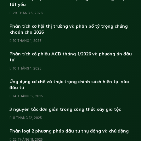
tất yếu
29 THÁNG 5, 2026
Phân tích cơ hội thị trường và phân bổ tỷ trọng chứng
khoán cho 2026
10 THÁNG 1, 2026
Phân tích cổ phiếu ACB tháng 1/2026 và phương án đầu
tư
10 THÁNG 1, 2026
Ứng dụng cơ chế và thực trạng chính sách hiện tại vào
đầu tư
14 THÁNG 12, 2025
3 nguyên tắc đơn giản trong công thức xây gia tộc
8 THÁNG 12, 2025
Phân loại 2 phương pháp đầu tư thụ động và chủ động
22 THÁNG 11, 2025