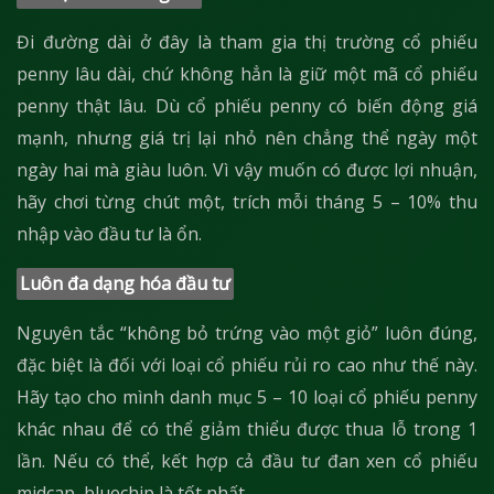
Đi đường dài ở đây là tham gia thị trường cổ phiếu
penny lâu dài, chứ không hẳn là giữ một mã cổ phiếu
penny thật lâu. Dù cổ phiếu penny có biến động giá
mạnh, nhưng giá trị lại nhỏ nên chẳng thể ngày một
ngày hai mà giàu luôn. Vì vậy muốn có được lợi nhuận,
hãy chơi từng chút một, trích mỗi tháng 5 – 10% thu
nhập vào đầu tư là ổn.
Luôn đa dạng hóa đầu tư
Nguyên tắc “không bỏ trứng vào một giỏ” luôn đúng,
đặc biệt là đối với loại cổ phiếu rủi ro cao như thế này.
Hãy tạo cho mình danh mục 5 – 10 loại cổ phiếu penny
khác nhau để có thể giảm thiểu được thua lỗ trong 1
lần. Nếu có thể, kết hợp cả đầu tư đan xen cổ phiếu
midcap, bluechip là tốt nhất.