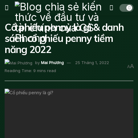
Cổ phiếu penny là gì & danh
sách cổ phiếu penny tiềm
năng 2022
by
Mai Phương
25 Tháng 1, 2022
A
A
Reading Time: 9 mins read