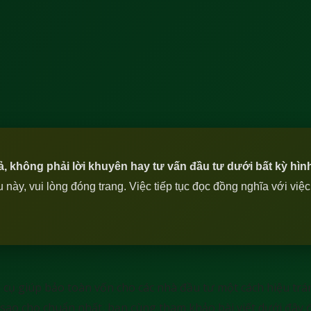
iả, không phải lời khuyên hay tư vấn đầu tư dưới bất kỳ hìn
ày, vui lòng đóng trang. Việc tiếp tục đọc đồng nghĩa với việ
ng cụ giúp bảo toàn vốn cho các nhà đầu tư một cách hiệu t
 sao cho chuẩn nhất, bạn cùng tham khảo bài viết dưới đây để