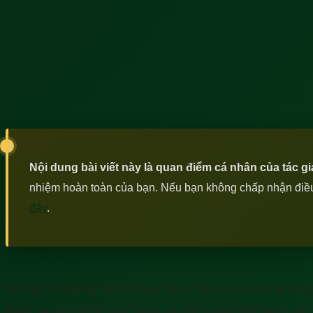
Stop Loss là gì?
Nội dung bài viết này là quan điểm cá nhân của tác g
nhiệm hoàn toàn của bạn. Nếu bạn không chấp nhận điều n
đây
.
Trong thị trường điện tử hay forex, Stop Loss luôn là cô
đoán sai xu hướng. Vậy Stop Loss là gì, cách đặt Stop Loss