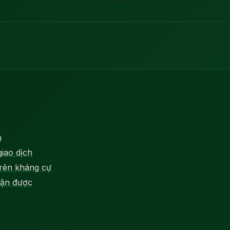
n
giao dịch
trên kháng cự
hận được