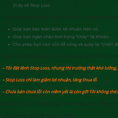
Ví dụ về Stop Loss
Ý nghĩa của lệnh Stop Loss gì? Khi được sử dụng đúng cách
Giúp bạn bảo toàn được lợi nhuận hiện có.
Giúp bạn ngăn chặn tình trạng “cháy” tài khoản.
Cho phép bạn còn vốn để sống và quay lại “chiến đấ
Tuy nhiên, không ít bạn sẽ có những suy nghĩ về Stop Los
– Tôi đặt lệnh Stop Loss, nhưng thị trường thật khó lường, 
– Stop Loss chỉ làm giảm lợi nhuận, tăng thua lỗ.
– Chưa bán chưa lỗ! còn niêm yết là còn gỡ!
Tôi không thích
Điều đó thực sự không đúng. Chính vì mắc phải những lối s
Lý do tại sao, đọc tiếp mục bên dưới.