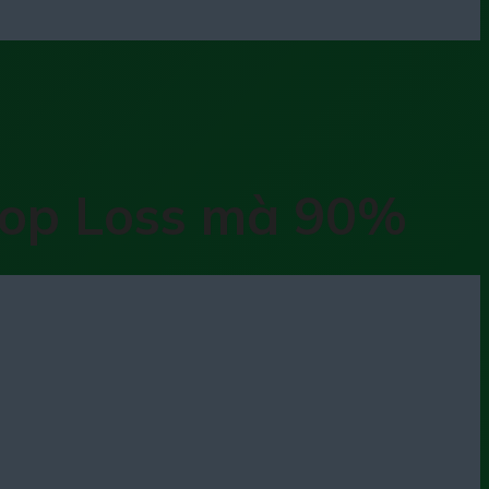
Stop Loss mà 90%
mất tiền" với lệnh này, bởi sau lệnh
 đoán. Đó là bởi vì bạn mắc phải một