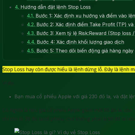
4.
Hướng dẫn đặt lệnh Stop Loss
4.1.
Bước 1: Xác định xu hướng và điểm vào lệ
4.2.
Bước 2: Xác định điểm Take Profit (TP) và
4.3.
Bước 3: Xem tỷ lệ Risk:Reward (Stop loss /
4.4.
Bước 4: Xác định khối lượng giao dịch
4.5.
Bước 5: Theo dõi biến động giá hàng ngày
Stop Loss hay còn được hiểu là lệnh dừng lỗ. Đây là lệnh m
Ví dụ:
Bạn mua cổ phiếu Apple với giá 230 đô la, và đặt 
Có nghĩa là nếu giá cổ phiếu Apple giảm mất 80 đô la, còn
chỉ còn lỗ 30 đô la/cổ phiếu, chứ không phải là 80 đô la nữa