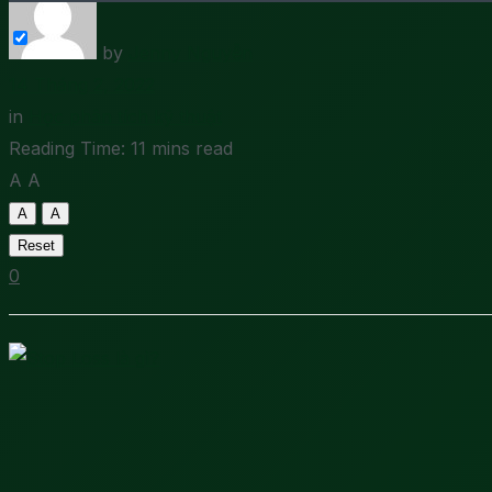
by
Jenny Nguyễn
14 Tháng 2, 2022
in
Học phân tích kỹ thuật
Reading Time: 11 mins read
A
A
A
A
Reset
0