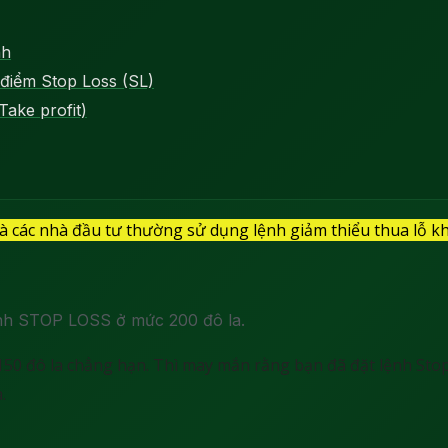
nh
 điểm Stop Loss (SL)
Take profit)
à các nhà đầu tư thường sử dụng lệnh giảm thiểu thua lỗ khi
lệnh STOP LOSS ở mức 200 đô la.
 150 đô la chẳng hạn. Thì may mắn rằng bạn đã đặt lệnh Sto
.