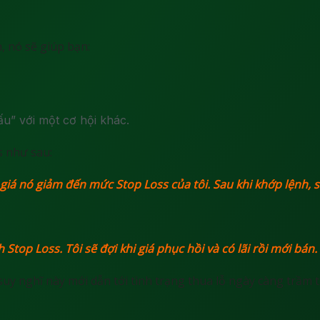
, nó sẽ giúp bạn:
u” với một cơ hội khác.
s như sau:
giá nó giảm đến mức Stop Loss của tôi. Sau khi khớp lệnh, sa
 Stop Loss. Tôi sẽ đợi khi giá phục hồi và có lãi rồi mới bán.
uy nghĩ này mới dẫn tới tình trạng thua lỗ ngày càng trầm 