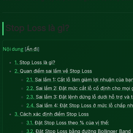
Stop Loss là gì?
Nội dung
[
Ẩn đi
]
1.
Stop Loss là gì?
2.
Quan điểm sai lầm về Stop Loss
2.1.
Sai lầm 1: Cắt lỗ làm giảm lợi nhuận của bạ
2.2.
Sai lầm 2: Đặt mức cắt lỗ cố định cho mọi 
2.3.
Sai lầm 3: Đặt lệnh dừng lỗ dưới hỗ trợ và 
2.4.
Sai lầm 4: Đặt Stop Loss ở mức lỗ chấp n
3.
Cách xác định điểm Stop Loss
3.1.
Đặt Stop Loss theo % của vị thế:
3.2.
Đặt Stop Loss bằng đường Bollinger Band