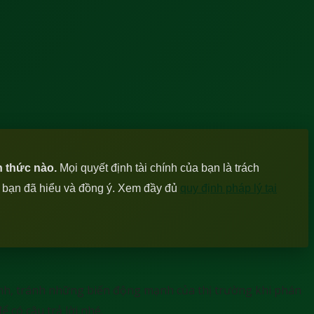
h thức nào.
Mọi quyết định tài chính của bạn là trách
c bạn đã hiểu và đồng ý. Xem đầy đủ
quy định pháp lý tại
ránh, tránh những biến động mạnh của thị trường khi phán
 có câu trả lời nhé.