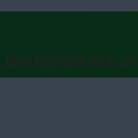
ai lầm khi đặt lệnh 
n giản, nhưng hầu hết rất nhiều trader "
iá lại đảo chiều đi theo xu hướng đã dự
t này.