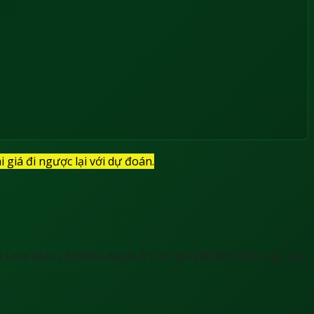
 giá đi ngược lại với dự đoán.
p Loss (bán cổ phiếu Apple ở mức giá 200 đô). Như vậy, bạn