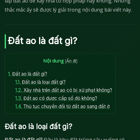
lấp đất ao để xây nhà có hợp pháp hay không. Những
thắc mắc ấy sẽ được lý giải trong nội dung bài viết này.
Đất ao là đất gì?
Nội dung
[
Ẩn đi
]
1.
Đất ao là đất gì?
1.1.
Đất ao là loại đất gì?
1.2.
Xây nhà trên đất ao có bị xử phạt không?
1.3.
Đất ao có được cấp sổ đỏ không?
1.4.
Thủ tục chuyển đổi từ đất ao sang đất ở
Đất ao là loại đất gì?
Đất ao là đất gì?
Đây là khu đất trũng sâu xuống có