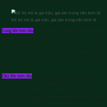
Tuy nhiên có 2 trường hợp khác có thể xảy ra:
Đồ thị mô tả giá trần, giá sàn trong nền kinh tế
Cung lớn hơn cầu
: Lượng cung hàng hóa quá nhiều trong
khi người mua giảm, hàng hóa dư thừa, dẫn tới mức giá
cân bằng xuống quá thấp. => Nhà Nước đặt ra P(sàn) >
P0 để tránh bị ép giá, bảo vệ quyền lợi người bán (Lúc
này, thị trường không thể mua/bán với mức giá thấp giá
sàn).
Cầu lớn hơn cầu
: Khi người tiêu dùng đổ xô đi mua một
mặt hàng, trong khi mặt hàng đó khan hiếm, dẫn tới mức
giá cân bằng bị đẩy lên cao. => Nhà Nước đặt ra giá trần
P(trần) < P0 để ngăn chặn giá cao quá mức, bảo vệ quyền
lợi người mua. (Lúc này, thị trường không thể mua/bán