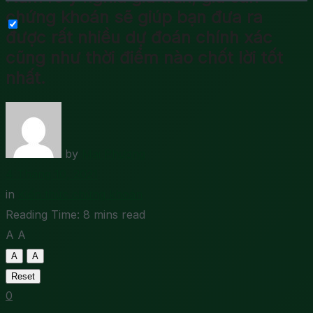
chứng khoán sẽ giúp bạn đưa ra
được rất nhiều dự đoán chính xác
cũng như thời điểm nào chốt lời tốt
nhất.
by
Mai Phương
4 Tháng 10, 2021
in
Kiến thức chứng khoán
Reading Time: 8 mins read
A
A
A
A
Reset
0