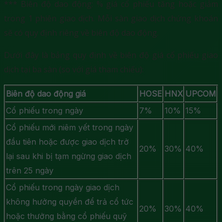
*** Biên độ dao động: % giá cổ phiếu tăng hoặc giảm
trong 1 phiên giao dịch. Mỗi sàn giao dịch chứng khoán
sẽ có quy định riêng về biên độ dao động.
Dưới đây là bảng quy định về biên độ giá cổ phiếu giao
dịch tại ba sàn (so với giá tham chiếu):
Biên độ dao động giá
HOSE
HNX
UPCOM
Cổ phiếu trong ngày
7%
10%
15%
Cổ phiếu mới niêm yết trong ngày
đầu tiên hoặc được giao dịch trở
20%
30%
40%
lại sau khi bị tạm ngừng giao dịch
trên 25 ngày
Cổ phiếu trong ngày giao dịch
không hưởng quyền để trả cổ tức
20%
30%
40%
hoặc thưởng bằng cổ phiếu quỹ