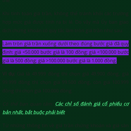
thể:
Khi tính toán giá trần, không thể tránh khỏi các trường
hợp mức giá được tính ra bị lẻ. Do vậy mà Ủy ban giao
dịch chứng khoán có quy tắc làm tròn giá trần như sau:
Làm tròn giá trần xuống dưới theo đúng bước giá đã quy
định:
giá <50.000 bước giá là 100 đồng; giá <100.000 bước
giá là 500 đồng; giá >100.000 bước giá là 1.000 đồng.
Ví dụ:
Giá là
49.999 đồng thì chọn giá 49.900 đồng, giá
99.999 đồng thì chọn giá 99.500 đồng, còn giá 100.999
đồng thì chọn giá 100.000 đồng.
Có thể bạn quan tâm:
Các chỉ số đánh giá cổ phiếu cơ
bản nhất, bắt buộc phải biết
Từ những thông tin về giá trần chứng khoán và giá sàn