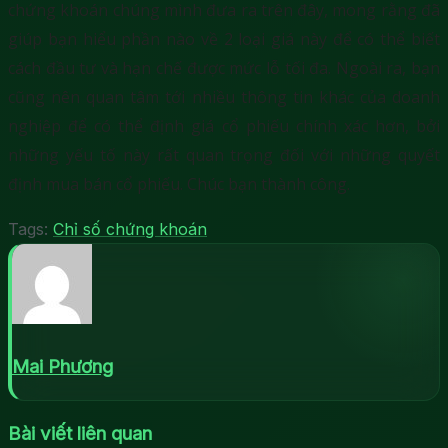
chứng khoán chúng mình đưa ra trên đây, mong rằng đã
giúp bạn hiểu phần nào về 2 loại giá này để có thể biết
cách đầu tư và hạn chế được mức lỗ tối đa. Ngoài ra, bạn
cũng nên quan tâm tới nhiều thông tin khác của doanh
nghiệp để có thể định giá cổ phiếu chính xác hơn, bởi
những yếu tố này rất quan trọng đối với những quyết
định mua bán cổ phiếu. Chúc bạn thành công.
Tags:
Chỉ số chứng khoán
Mai Phương
Bài viết liên quan