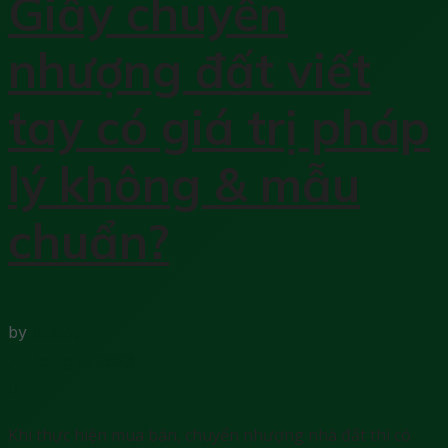
Giấy chuyển
nhượng đất viết
tay có giá trị pháp
lý không & mẫu
chuẩn?
by
Khang Trí
7 Tháng 8, 2023
0
Khi thực hiện mua bán, chuyển nhượng nhà đất thì có