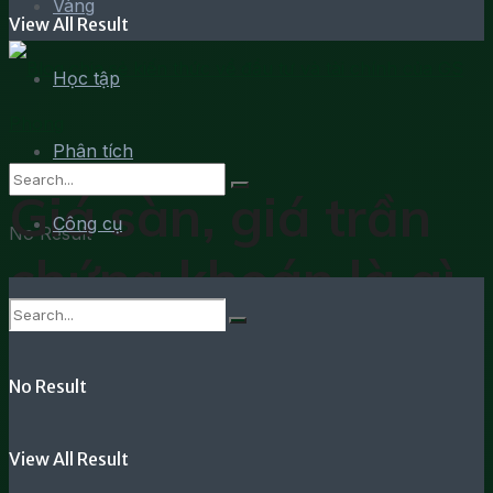
Vàng
View All Result
Học tập
Phân tích
Giá sàn, giá trần
Công cụ
No Result
chứng khoán là gì
View All Result
& cách tính giá
trần/sàn
No Result
View All Result
Nắm rõ ý nghĩa giá trần, giá sàn