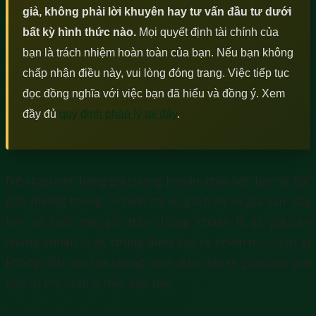
giả, không phải lời khuyên hay tư vấn đầu tư dưới
bất kỳ hình thức nào.
Mọi quyết định tài chính của
bạn là trách nhiệm hoàn toàn của bạn. Nếu bạn không
chấp nhận điều này, vui lòng đóng trang. Việc tiếp tục
đọc đồng nghĩa với việc bạn đã hiểu và đồng ý. Xem
đầy đủ
quy định pháp lý tại đây
.
Nếu bạn xem bảng giá chứng khoán, chắc hẳn bạn sẽ bắt
gặp những thông số hiển thị về giá trần và giá sàn. Vậy
bạn có thắc mắc giá trần chứng khoán là gì, giá sàn
chứng khoán là gì, chúng được tạo ra nhằm mục đích gì
không? Bài viết của chúng mình dưới đây sẽ giúp bạn giải
đáp cụ thể những thắc mắc này.