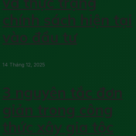
và thực trạng
chính sách hiện tại
vào đầu tư
14 Tháng 12, 2025
3 nguyên tắc đơn
giản trong công
thức xây gia tộc