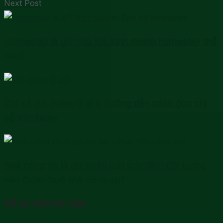
Next Post
Homestay là gì? Thủ tục kinh doanh homestay thế
nào?
Chỉ số VN Index là gì & hướng dẫn cách đọc chỉ
số VN-Index
Nhà công vụ là gì? Pháp luật quy định đối tượng
nào được thuê nhà công vụ?
Để lại một bình luận