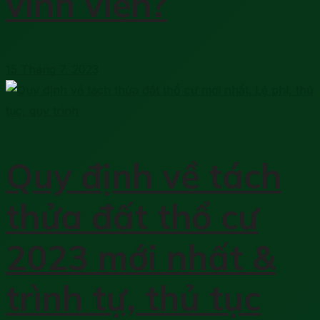
vĩnh viễn?
15 Tháng 7, 2023
Quy định về tách
thửa đất thổ cư
2023 mới nhất &
trình tự, thủ tục