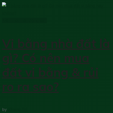
Kiến thức bất động sản
Vi bằng nhà đất là
gì? Có nên mua
đất vi bằng & rủi
ro ra sao?
by
Khang Trí