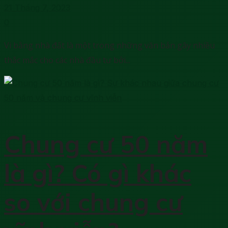
21 Tháng 7, 2023
0
Vi bằng nhà đất là một trong những văn bản gây nhiều
thắc mắc cho các nhà đầu tư bởi...
Chung cư 50 năm
là gì? Có gì khác
so với chung cư