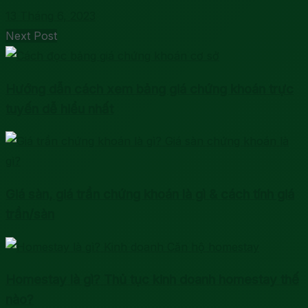
13 Tháng 6, 2023
Next Post
Hướng dẫn cách xem bảng giá chứng khoán trực
tuyến dễ hiểu nhất
Giá sàn, giá trần chứng khoán là gì & cách tính giá
trần/sàn
Homestay là gì? Thủ tục kinh doanh homestay thế
nào?