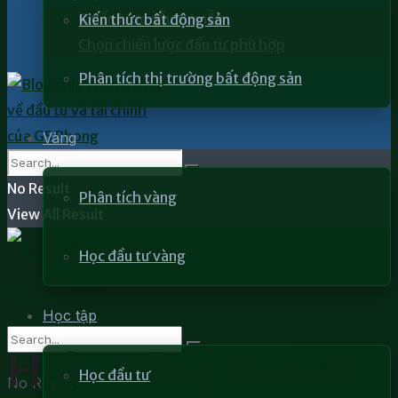
Chiến lược đầu tư mẫu
Kiến thức bất động sản
Chọn chiến lược đầu tư phù hợp
Phân tích thị trường bất động sản
Vàng
No Result
Phân tích vàng
View All Result
Học đầu tư vàng
Học tập
Hiểu đúng Resort
Học đầu tư
No Result