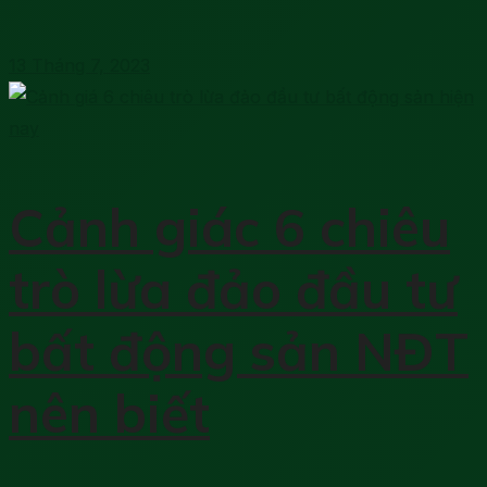
13 Tháng 7, 2023
Cảnh giác 6 chiêu
trò lừa đảo đầu tư
bất động sản NĐT
nên biết