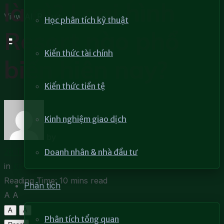
là gì? Loại hình
View All Result
Học phân tích kỹ thuật
Resort nào phổ
Kiến thức tài chính
biến hiện nay?
Kiến thức tiền tệ
Kinh nghiệm giao dịch
by
Phương Quỳnh
26 Tháng 1, 2022
Doanh nhân & nhà đầu tư
in
Kiến thức bất động sản
Reading Time: 10 mins read
Phân tích
A
A
A
A
Phân tích tổng quan