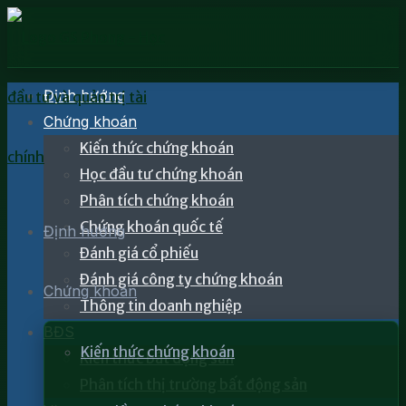
Định hướng
Chứng khoán
Kiến thức chứng khoán
Học đầu tư chứng khoán
Phân tích chứng khoán
Chứng khoán quốc tế
Định hướng
Đánh giá cổ phiếu
Đánh giá công ty chứng khoán
Chứng khoán
Thông tin doanh nghiệp
BĐS
Kiến thức chứng khoán
Kiến thức bất động sản
Phân tích thị trường bất động sản