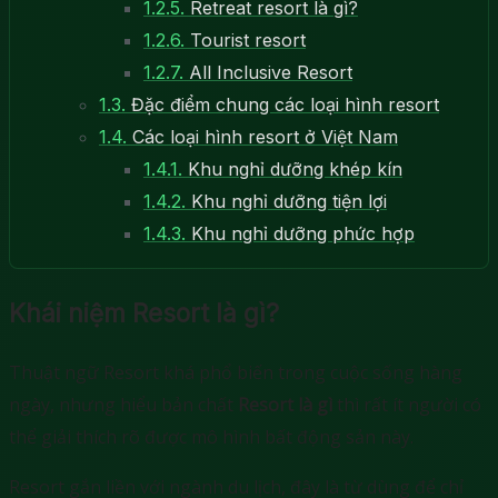
1.2.5.
Retreat resort là gì?
1.2.6.
Tourist resort
1.2.7.
All Inclusive Resort
1.3.
Đặc điểm chung các loại hình resort
1.4.
Các loại hình resort ở Việt Nam
1.4.1.
Khu nghỉ dưỡng khép kín
1.4.2.
Khu nghỉ dưỡng tiện lợi
1.4.3.
Khu nghỉ dưỡng phức hợp
Khái niệm Resort là gì?
Thuật ngữ Resort khá phổ biến trong cuộc sống hàng
ngày, nhưng hiểu bản chất
Resort là gì
thì rất ít người có
thể giải thích rõ được mô hình bất động sản này.
Resort gắn liền với ngành du lịch, đây là từ dùng để chỉ