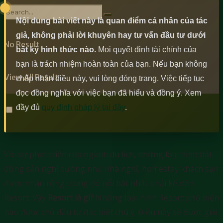
Nội dung bài viết này là quan điểm cá nhân của tác
giả, không phải lời khuyên hay tư vấn đầu tư dưới
No Result
bất kỳ hình thức nào.
Mọi quyết định tài chính của
bạn là trách nhiệm hoàn toàn của bạn. Nếu bạn không
View All Result
chấp nhận điều này, vui lòng đóng trang. Việc tiếp tục
đọc đồng nghĩa với việc bạn đã hiểu và đồng ý. Xem
đầy đủ
quy định pháp lý tại đây
.
Với sự phát triển của ngành du lịch, những loại hình bất
động sản nghỉ dưỡng như nhà nghỉ, homestay khách sạn
được nhân rộng trong đó nổi bật nhất phải kể đến
Resort. Vậy
Resort là gì?
Những loại hình Resort phổ biến
nào được chủ đầu tư đặc biệt chú ý. Điều này sẽ được giải