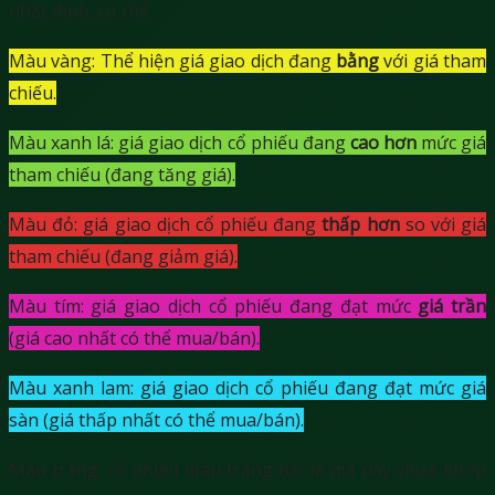
nhất định, cụ thể:
Màu vàng: Thể hiện giá giao dịch đang
bằng
với giá tham
chiếu.
Màu xanh lá: giá giao dịch cổ phiếu đang
cao hơn
mức giá
tham chiếu (đang tăng giá).
Màu đỏ: giá giao dịch cổ phiếu đang
thấp hơn
so với giá
tham chiếu (đang giảm giá).
Màu tím: giá giao dịch cổ phiếu đang đạt mức
giá trần
(giá cao nhất có thể mua/bán).
Màu xanh lam: giá giao dịch cổ phiếu đang đạt mức giá
sàn (giá thấp nhất có thể mua/bán).
Màu trắng: cổ phiếu màu trắng tức là mã này chưa khớp