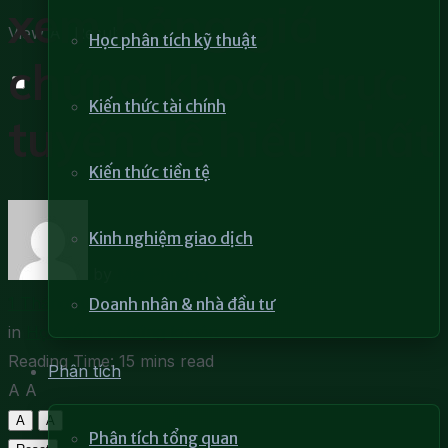
xem bảng giá
View All Result
Học phân tích kỹ thuật
chứng khoán trực
Kiến thức tài chính
tuyến dễ hiểu nhất
Kiến thức tiền tệ
Kinh nghiệm giao dịch
by
Mai Phương
1 Tháng 10, 2021
Doanh nhân & nhà đầu tư
in
Học đầu tư chứng khoán
Reading Time: 15 mins read
Phân tích
A
A
A
A
Phân tích tổng quan