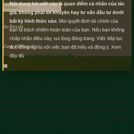
Nội dung bài viết này là quan điểm cá nhân của tác
giả, không phải lời khuyên hay tư vấn đầu tư dưới
bất kỳ hình thức nào.
Mọi quyết định tài chính của
No Result
bạn là trách nhiệm hoàn toàn của bạn. Nếu bạn không
chấp nhận điều này, vui lòng đóng trang. Việc tiếp tục
View All Result
đọc đồng nghĩa với việc bạn đã hiểu và đồng ý. Xem
đầy đủ
quy định pháp lý tại đây
.
Đọc hiểu bảng giá chứng khoán có thể coi là bài học vỡ
lòng đầu tiên mà bất cứ người chơi chứng khoán nào khi
tham gia vào trị trường. Vì vậy ở bài viết này, chúng mình
sẽ hướng dẫn cách xem bảng giá chứng khoán trực tuyến
để các bạn có thể tìm hiểu được nhiều thông tin liên quan
đến cổ phiếu trước khi ra quyết định đầu tư nhé.