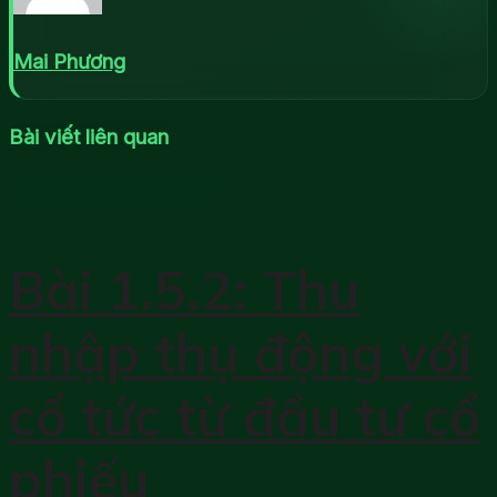
Mai Phương
Bài viết liên quan
Học đầu tư chứng khoán
Bài 1.5.2: Thu
nhập thụ động với
cổ tức từ đầu tư cổ
phiếu