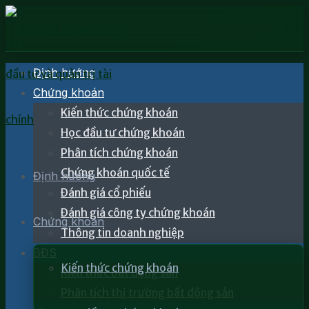
Định hướng
Chứng khoán
Kiến thức chứng khoán
Học đầu tư chứng khoán
Phân tích chứng khoán
Chứng khoán quốc tế
Định hướng
Đánh giá cổ phiếu
Đánh giá công ty chứng khoán
Chứng khoán
Thông tin doanh nghiệp
BĐS
Kiến thức chứng khoán
Kiến thức bất động sản
Phân tích thị trường bất động sản