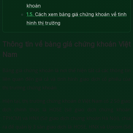
khoán
1.5.
Cách xem bảng giá chứng khoán về tình
hình thị trường
Thông tin về bảng giá chứng khoán Việt
Nam
Bảng giá chứng khoán là nơi thể hiện tất cả các thông tin
liên quan đến giá cả và tình hình giao dịch cổ phiếu của
thị trường chứng khoán.
Hiện tại, thị trường chứng khoán ở Việt Nam có 2 Sở giao
dịch chính thức là HOSE (sở giao dịch chứng khoán
TPHCM) và HNX (Sở giao dịch chứng khoán Hà Nội), chia
ra để quản lý 3 sàn giao dịch là: HOSE, HNX và Upcom (Sở