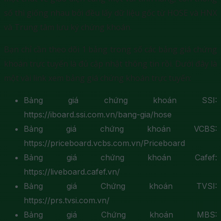
số thì giống nhau bởi đều lấy dữ liệu gốc từ HOSE và HNX
và Trung tâm lưu ký chứng khoán.
Bạn chỉ cần theo dõi 1 bảng trong số các bảng giá chứng
khoán trực tuyến là đủ cập nhật thông tin rồi. Dưới đây là
một vài link xem bảng giá chứng khoán trực tuyến:
Bảng giá chứng khoán SSI:
https://iboard.ssi.com.vn/bang-gia/hose
Bảng giá chứng khoán VCBS:
https://priceboard.vcbs.com.vn/Priceboard
Bảng giá chứng khoán Cafef:
https://liveboard.cafef.vn/
Bảng giá Chứng khoán TVSI:
https://prs.tvsi.com.vn/
Bảng giá Chứng khoán MBS: