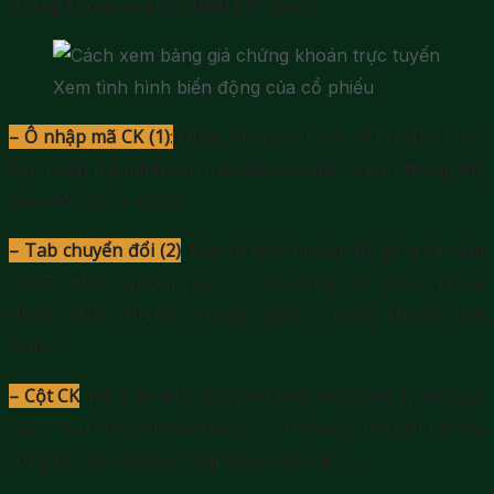
chứng khoán của SSI (hình bên dưới):
Xem tình hình biến động của cổ phiếu
– Ô nhập mã CK (1)
:
Dùng để tra cứu mã cổ phiếu cụ thể,
bạn nhập mã mình cần theo dõi vào để tra cứu thông tin,
biến động của mã đó.
– Tab chuyển đổi (2)
: Bạn có thể chuyển đổi giữa các sàn
HOSE, HNX, Upcom hay tra cứu riêng các mã cổ phiếu
thuộc VN30, HNX30, chứng quyền, chứng khoán phái
sinh…
– Cột CK
: mã giao dịch chứng khoán, mỗi công ty sẽ được
cấp 1 mã chứng khoán riêng, và thường là tên viết tắt của
công ty. Cột này được xếp theo vần A, B, C.