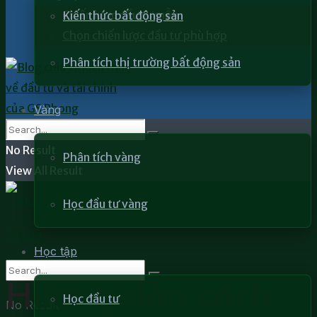
Chiến lược đầu tư mẫu
Kiến thức bất động sản
Chọn chiến lược đầu tư phù hợp
Phân tích thị trường bất động sản
Vàng
No Result
Phân tích vàng
View All Result
Học đầu tư vàng
Học tập
Hướng dẫn cách
Học đầu tư
No Result