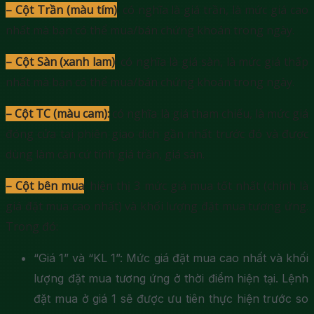
– Cột Trần (màu tím)
: có nghĩa là giá trần, là mức giá cao
nhất mà bạn có thể mua/bán chứng khoán trong ngày.
– Cột Sàn (xanh lam)
: có nghĩa là giá sàn, là mức giá thấp
nhất mà bạn có thể mua/bán chứng khoán trong ngày.
– Cột TC (màu cam):
có nghĩa là giá tham chiếu, là mức giá
đóng cửa tại phiên giao dịch gần nhất trước đó và được
dùng làm căn cứ tính giá trần, giá sàn.
– Cột bên mua
: hiện thị 3 mức giá mua tốt nhất (chính là
giá đặt mua cao nhất) và khối lượng đặt mua tương ứng.
Trong đó:
“Giá 1” và “KL 1”: Mức giá đặt mua cao nhất và khối
lượng đặt mua tương ứng ở thời điểm hiện tại. Lệnh
đặt mua ở giá 1 sẽ được ưu tiên thực hiện trước so