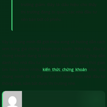
trường giảm. Đây là dấu hiệu cho thấy
thị trường đang bi quan, các nhà đầu tư
nên bán bớt cổ phiếu.
Vậy là chúng mình đã giới thiệu xong về hướng dẫn cách
xem bảng giá chứng khoán trực tuyến. Hiện nay, đầu tư
chứng khoán đang là một kênh đầu tư vô cùng hấp dẫn
dành cho nhà đầu tư cá nhân. Vì vậy, hãy dành thời gian
tìm hiểu thêm nhiều
kiến thức chứng khoán
khác của
chúng mình để có thể tự tin trở thành một nhà đầu tư
thông thái, nắm bắt được thị trường nhé.