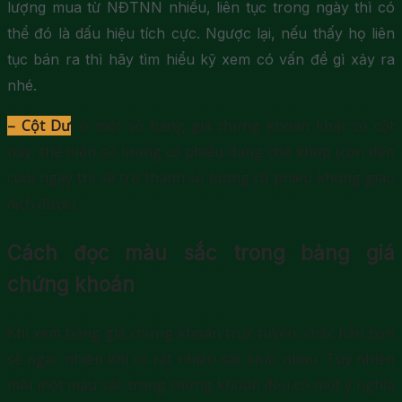
lượng mua từ NĐTNN nhiều, liên tục trong ngày thì có
thể đó là dấu hiệu tích cực. Ngược lại, nếu thấy họ liên
tục bán ra thì hãy tìm hiểu kỹ xem có vấn đề gì xảy ra
nhé.
– Cột Dư
: ở một số bảng giá chứng khoán khác có cột
này, thể hiện số lượng cổ phiếu đang chờ khớp (còn đến
cuối ngày thì sẽ trở thành số lượng cổ phiếu không giao
dịch được).
Cách đọc màu sắc trong bảng giá
chứng khoán
Khi xem bảng giá chứng khoán trực tuyến, chắc hẳn bạn
sẽ ngạc nhiên khi có rất nhiều sắc khác nhau. Tuy nhiên
mỗi một màu sắc trong chứng khoán đều có một ý nghĩa