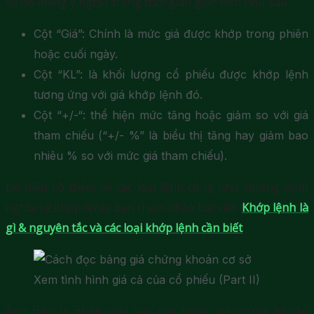
và nó mang ý nghĩa trong thời gian giao dịch như sau:
Cột “Giá”: Chính là mức giá được khớp trong phiên
hoặc cuối ngày.
Cột “KL”: là khối lượng cổ phiếu được khớp lệnh
tương ứng với giá khớp lệnh đó.
Cột “+/-“: thể hiện mức tăng hoặc giảm so với giá
tham chiếu (“+/- %” là biểu thị tăng hay giảm bao
nhiêu % so với mức giá tham chiếu).
Để hiểu rõ thêm về các loại lệnh cũng như những định
nghĩa về khớp lệnh, bạn tham khảo bài viết:
Khớp lệnh là
gì & nguyên tắc và các loại khớp lệnh cần biết
Xem tình hình giá cả của cổ phiếu (Part II)
Ảnh trên là phần nửa sau của bảng giá chứng khoán