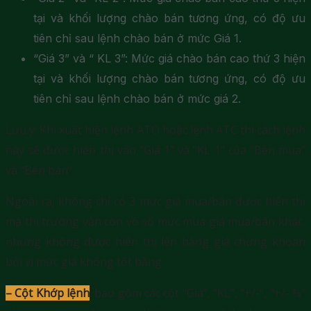
tại và khối lượng chào bán tương ứng, có độ ưu
tiên chỉ sau lệnh chào bán ở mức Giá 1.
“Giá 3” và “ KL 3”: Mức giá chào bán cao thứ 3 hiện
tại và khối lượng chào bán tương ứng, có độ ưu
tiên chỉ sau lệnh chào bán ở mức giá 2.
Lưu ý: Khi xuất hiện lệnh ATO hoặc lệnh ATC thì cách lệnh
này sẽ được hiển thị vào “Giá 1” và “KL 1” của “Bên mua”
và “Bên bán”.
Ngoài ra, không chỉ có 3 mức giá mua/bán được hiển thị
mà thị trường vẫn còn vô số mức mua giá mua/bán khác,
nhưng không được hiển thị lên bảng giá chứng khoán
bởi vì mức giá không tốt bằng.
– Cột Khớp lệnh
: bao gồm các cột “Giá”, “KL”, “+/-“, “+/- %”