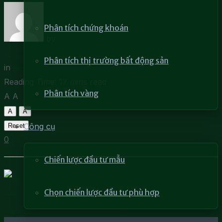
Phân tích chứng khoán
by
DRCCHEN
19 Tháng 4, 2022
Phân tích thị trường bất động sản
in
Kiến thức chứng khoán
Reading Time: 17 mins read
Phân tích vàng
A
A
A
A
Công cụ
Reset
0
Chiến lược đầu tư mẫu
Chọn chiến lược đầu tư phù hợp