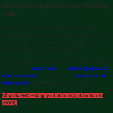
Những mã cổ phiếu thủy sản tiềm năng
nhất
Mặc dù trên sàn hiện nay có khá nhiều mã cổ phiếu
ngành thủy sản, tuy nhiên đại đa số là các mã có thanh
khoản rất thấp (hầu như không có thanh khoản), còn lại
chỉ còn một vài mã có thanh khoản đều đặn.
Chúng mình đã lọc ra được một số mã cổ phiếu đáp ứng
đủ điều kiện về
thanh khoản
, và là
doanh nghiệp tốt
,
có
vị thế trong ngành
, cũng như sẽ được
hưởng lợi từ xuất
khẩu thủy sản
trong thời gian sắp tới, bao gồm:
Cổ phiếu FMC – Công ty cổ phần thực phẩm Sao Ta
(HOSE)