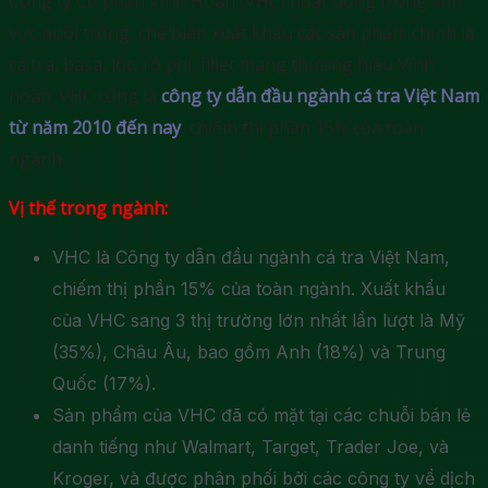
Công ty Cổ phần Vĩnh Hoàn (VHC) hoạt động trong lĩnh
vực nuôi trồng, chế biến xuất khẩu các sản phẩm chính là
cá tra, basa, lóc, rô phi, fillet mang thương hiệu Vĩnh
hoàn. VHC cũng là
công ty dẫn đầu ngành cá tra Việt Nam
từ năm 2010 đến nay
, chiếm thị phần 15% của toàn
ngành.
Vị thế trong ngành:
VHC là Công ty dẫn đầu ngành cá tra Việt Nam,
chiếm thị phần 15% của toàn ngành. Xuất khẩu
của VHC sang 3 thị trường lớn nhất lần lượt là Mỹ
(35%), Châu Âu, bao gồm Anh (18%) và Trung
Quốc (17%).
Sản phẩm của VHC đã có mặt tại các chuỗi bán lẻ
danh tiếng như Walmart, Target, Trader Joe, và
Kroger, và được phân phối bởi các công ty về dịch