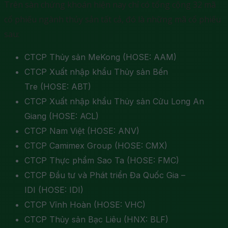
Trên sàn chứng khoán hiện nay chỉ có tổng cộng 32 mã
cổ phiếu ngành thủy sản tất cả, đó là những mã cổ phiếu
sau:
CTCP Thủy sản MeKong (HOSE: AAM)
CTCP Xuất nhập khẩu Thủy sản Bến
Tre (HOSE: ABT)
CTCP Xuất nhập khẩu Thủy sản Cửu Long An
Giang (HOSE: ACL)
CTCP Nam Việt (HOSE: ANV)
CTCP Camimex Group (HOSE: CMX)
CTCP Thực phẩm Sao Ta (HOSE: FMC)
CTCP Đầu tư và Phát triển Đa Quốc Gia –
IDI (HOSE: IDI)
CTCP Vĩnh Hoàn (HOSE: VHC)
CTCP Thủy sản Bạc Liêu (HNX: BLF)