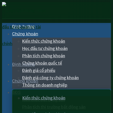
Định hướng
Chứng khoán
Kiến thức chứng khoán
Học đầu tư chứng khoán
Phân tích chứng khoán
Chứng khoán quốc tế
Định hướng
Đánh giá cổ phiếu
Đánh giá công ty chứng khoán
Chứng khoán
Thông tin doanh nghiệp
BĐS
Kiến thức chứng khoán
Kiến thức bất động sản
Phân tích thị trường bất động sản