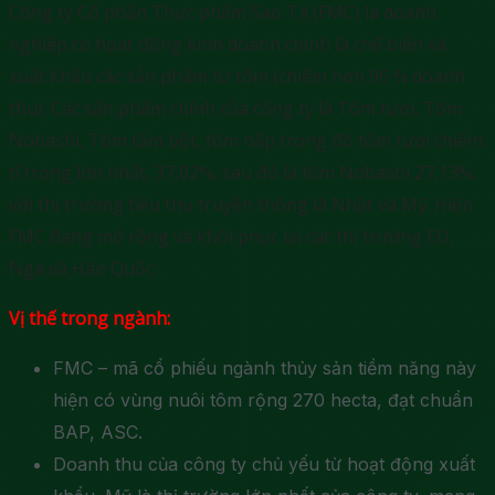
Công ty Cổ phần Thực phẩm Sao Ta (FMC) là doanh
nghiệp có họat động kinh doanh chính là chế biến và
xuất khẩu các sản phẩm từ tôm (chiếm hơn 96 % doanh
thu). Các sản phẩm chính của công ty là Tôm tươi, Tôm
Nobashi, Tôm tẩm bột, tôm hấp trong đó tôm tươi chiếm
tỉ trọng lớn nhất, 37,02%, sau đó là tôm Nobashi 27,13%,
với thị trường tiêu thụ truyền thống là Nhật và Mỹ. Hiện
FMC đang mở rộng và khôi phục lại các thị trường EU,
Nga và Hàn Quốc.
Vị thế trong ngành:
FMC – mã cổ phiếu ngành thủy sản tiềm năng này
hiện có vùng nuôi tôm rộng 270 hecta, đạt chuẩn
BAP, ASC.
Doanh thu của công ty chủ yếu từ hoạt động xuất