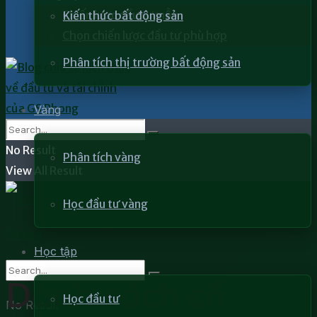
Chiến lược đầu tư mẫu
Kiến thức bất động sản
Chọn chiến lược đầu tư phù hợp
Phân tích thị trường bất động sản
Vàng
No Result
Phân tích vàng
View All Result
Học đầu tư vàng
Học tập
Danh sách cổ
Học đầu tư
No Result