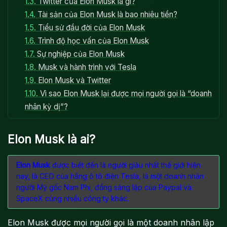
1.3.
Twitter của Elon Musk là gì?
1.4.
Tài sản của Elon Musk là bao nhiêu tiền?
1.5.
Tiểu sử đầu đời của Elon Musk
1.6.
Trình độ học vấn của Elon Musk
1.7.
Sự nghiệp của Elon Musk
1.8.
Musk và hành trình với Tesla
1.9.
Elon Musk và Twitter
1.10.
Vì sao Elon Musk lại được mọi người gọi là “doanh
nhân kỳ dị”?
Elon Musk là ai?
Elon Musk
được biết đến là người giàu nhất thế giới hiện
nay, là CEO của hãng ô tô điện Tesla, là một doanh nhân
người Mỹ gốc Nam Phi, đồng sáng lập của Paypal và
SpaceX cùng nhiều công ty khác.
Elon Musk được mọi người gọi là một doanh nhân lập