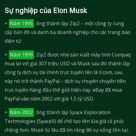
Sự nghiệp của Elon Musk
+
Năm 1995
, ông thành lập Zip2 – một công ty cung
cấp bản đồ và danh bạ doanh nghiệp cho các trang báo
điện tử.
+
Năm 1999
, Zip2 được nhà sản xuất máy tính Compaq
mua lại với giá 307 triệu USD và Musk sau đó thành lập
công ty dịch vụ tài chính trực tuyến tên là X.com, sau
này nó trở thành PayPal – dịch vụ chuyên chuyển tiền
trực tuyến hàng đầu thế giới hiện nay. eBay đã mua
PayPal vào năm 2002 với giá 1,5 tỷ USD.
+
Năm 2002
, ông thành lập Space Exploration
Technologies (SpaceX) để chế tạo tên lửa giá cả phải
chăng hơn. Musk từ lâu đã tin rằng để sự sống tồn tại,