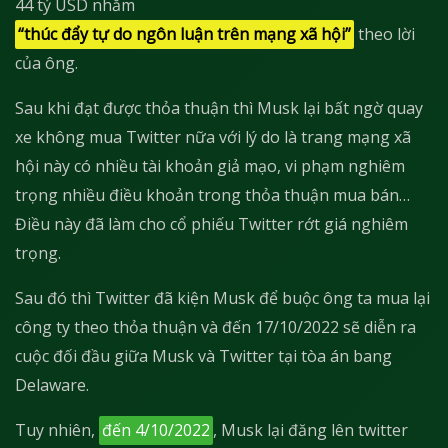
44 tỷ USD nhằm
“thúc đẩy tự do ngôn luận trên mạng xã hội”
theo lời
của ông.
Sau khi đạt được thỏa thuận thì Musk lại bất ngờ quay
xe không mua Twitter nữa với lý do là trang mạng xã
hội này có nhiều tài khoản giả mạo, vi phạm nghiêm
trọng nhiều điều khoản trong thỏa thuận mua bán…
Điều này đã làm cho cổ phiếu Twitter rớt giá nghiêm
trọng.
Sau đó thì Twitter đã kiện Musk để buộc ông ta mua lại
công ty theo thỏa thuận và đến 17/10/2022 sẽ diễn ra
cuộc đối đầu giữa Musk và Twitter tại tòa án bang
Delaware.
Tuy nhiên,
đến 4/10/2022
, Musk lại đăng lên twitter