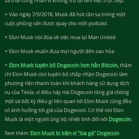
sa thải công nhân vì không trở lại làm việc trực tiếp.
+ Vào ngày 7/9/2018, Musk đã hút cần sa trong một
cuộc phỏng vấn được quay cho một podcast.
+ Elon Musk nói đùa về việc mua lại Man United
+ Elon Musk muốn đưa mọi người đến sao hỏa
+
Elon Musk tuyên bố Dogecoin hơn hẳn Bitcoin,
thậm
chí Elon Musk còn tuyên bố chấp nhận Dogecoin làm
phương tiện thanh toán khi khách hàng sử dụng dịch
vụ của Tesla, vì điều này mà Dogecoin tăng giá chóng
mặt và bất kỳ điều gì liên quan tới Elon Musk cũng đều
có ảnh hưởng tới giá của Dogecoin. Có thể nói Elon
Musk là một người ủng hộ nhiệt tình đối với
Dogecoin
.
Xem thêm:
Elon Musk bị kiện vì “lùa gà” Dogecoin