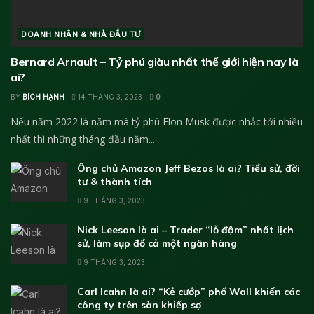
DOANH NHÂN & NHÀ ĐẦU TƯ
Bernard Arnault – Tỷ phú giàu nhất thế giới hiện nay là
ai?
BY
BÍCH HẠNH
14 THÁNG 3, 2023
0
Nếu năm 2022 là năm mà tỷ phú Elon Musk được nhắc tới nhiều
nhất thì những tháng đầu năm...
Ông chủ Amazon Jeff Bezos là ai? Tiểu sử, đời
tư & thành tích
9 THÁNG 3, 2023
Nick Leeson là ai – Trader “lỗ đậm” nhất lịch
sử, làm sụp đổ cả một ngân hàng
9 THÁNG 3, 2023
Carl Icahn là ai? “Kẻ cướp” phố Wall khiến các
công ty trên sàn khiếp sợ