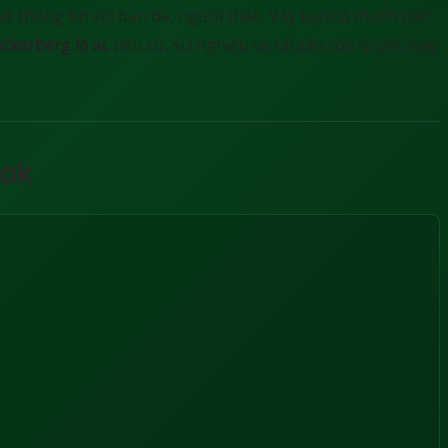
sẻ thông tin với bạn bè, người thân. Vậy bạn có muốn biết
ckerberg là ai,
tiểu sử, sự nghiệp và tài sản của tỳ phú này
ook