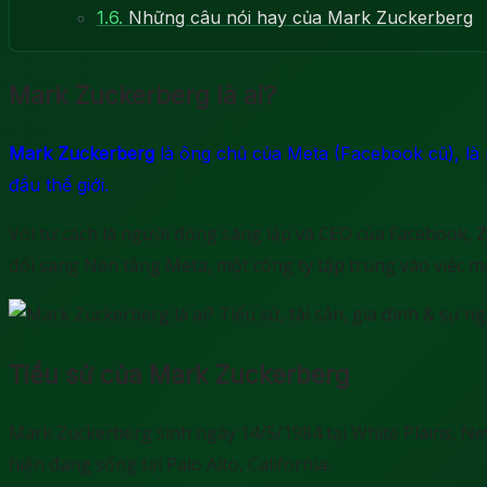
1.6.
Những câu nói hay của Mark Zuckerberg
Mark Zuckerberg là ai?
Mark Zuckerberg
là ông chủ của Meta (Facebook cũ), là m
đầu thế giới.
Với tư cách là người đồng sáng lập và CEO của Facebook, Z
đổi sang Nền tảng Meta, một công ty tập trung vào việc mở 
Tiểu sử của Mark Zuckerberg
Mark Zuckerberg sinh ngày 14/5/1984 tại White Plains, New
hiện đang sống tại Palo Alto, California.