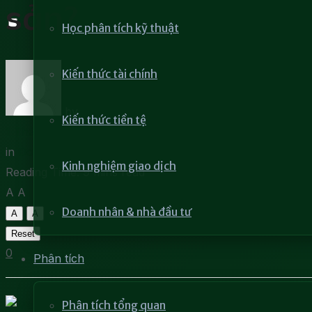
sản?
Học phân tích kỹ thuật
Kiến thức tài chính
by
Khang Trí
Kiến thức tiền tệ
1 Tháng 3, 2023
in
Doanh nhân & nhà đầu tư
Kinh nghiệm giao dịch
Reading Time: 9 mins read
A
A
Doanh nhân & nhà đầu tư
A
A
Reset
0
Phân tích
Phân tích tổng quan