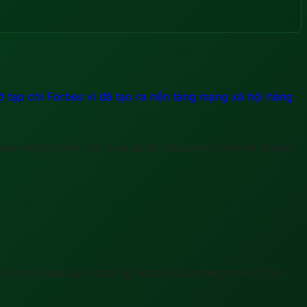
ờ tạp chí Forbes vì đã tạo ra nền tảng mạng xã hội hàng
qua những tranh cãi, mua lại đối thủ cạnh tranh và chuyển
ĩ và mẹ làm bác sĩ tâm lý). Mark Zuckerberg cao 1,71m,