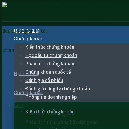
Định hướng
Chứng khoán
Kiến thức chứng khoán
Học đầu tư chứng khoán
Phân tích chứng khoán
Chứng khoán quốc tế
Định hướng
Đánh giá cổ phiếu
Đánh giá công ty chứng khoán
Chứng khoán
Thông tin doanh nghiệp
BĐS
Kiến thức chứng khoán
Kiến thức bất động sản
Phân tích thị trường bất động sản