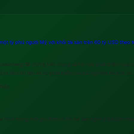
ột tỷ phú người Mỹ với khối tài sản trên 60 tỷ USD theo t
uckerberg đã chứng kiến ​​mạng xã hội này phát triển, vượt 
ra siêu dữ liệu và sự phát triển của trải nghiệm thực tế ảo.
 York trong một gia đình có bố mẹ làm nghề y (bố làm nha s