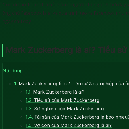
Nói tới Facebook thì chắc hẳn ít người không biết bởi đây
ông chủ Facebook là ai và quá trình tạo ra Facebook như 
ngay sau đây.
Mark Zuckerberg là ai? Tiểu s
Nội dung
1.
Mark Zuckerberg là ai? Tiểu sử & sự nghiệp của 
1.1.
Mark Zuckerberg là ai?
1.2.
Tiểu sử của Mark Zuckerberg
1.3.
Sự nghiệp của Mark Zuckerberg
1.4.
Tài sản của Mark Zuckerberg là bao nhiêu
1.5.
Vợ con của Mark Zuckerberg là ai?