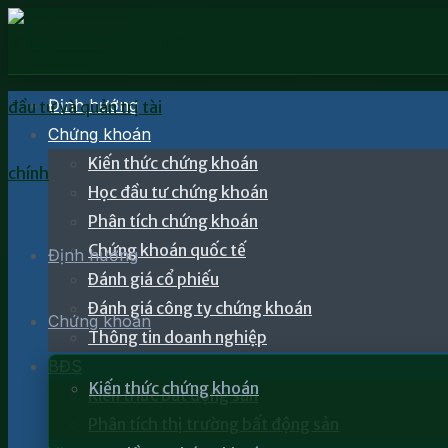
Định hướng
Chứng khoán
Kiến thức chứng khoán
Học đầu tư chứng khoán
Phân tích chứng khoán
Chứng khoán quốc tế
Định hướng
Đánh giá cổ phiếu
Đánh giá công ty chứng khoán
Chứng khoán
Thông tin doanh nghiệp
BĐS
Kiến thức chứng khoán
Kiến thức bất động sản
Phân tích thị trường bất động sản