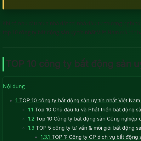
Khi có nhu cầu mua nhà đất thì nhà đầu tư thường nghĩ tới 
top 10 công ty bất động sản uy tín nhất Việt Nam
mà các bạ
TOP 10 công ty bất động sản u
Nội dung
1
TOP 10 công ty bất động sản uy tín nhất Việt Nam
1.1
Top 10 Chủ đầu tư và Phát triển bất động 
1.2
Top 10 Công ty bất động sản Công nghiệp 
1.3
TOP 5 công ty tư vấn & môi giới bất động sả
1.3.1
TOP 1: Công ty CP dịch vụ bất động 