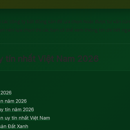
các công ty bất động sản để ;ựa chọn hoặc được tư vấn cũng 
n nên lựa chọn thì các bạn có thể xem thông tin chi tiết nga
y tín nhất Việt Nam 2026
 2026
sản năm 2026
uy tín năm 2026
n uy tín nhất Việt Nam
sản Đất Xanh