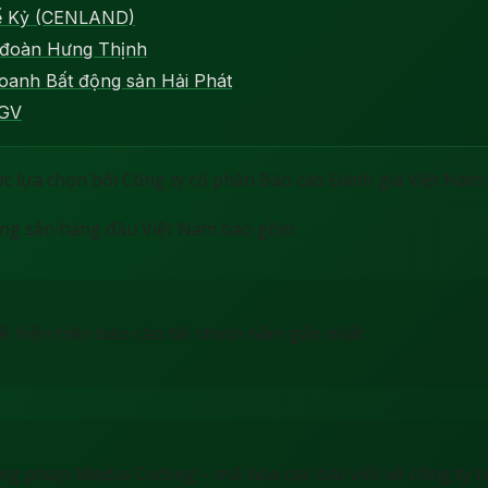
hế Kỷ (CENLAND)
 đoàn Hưng Thịnh
oanh Bất động sản Hải Phát
MGV
 lựa chọn bởi Công ty cổ phần Báo cáo Đánh giá Việt Nam 
động sản hàng đầu Việt Nam bao gồm:
hể hiện trên báo cáo tài chính năm gần nhất
g pháp Media Coding – mã hóa các bài viết về công ty t