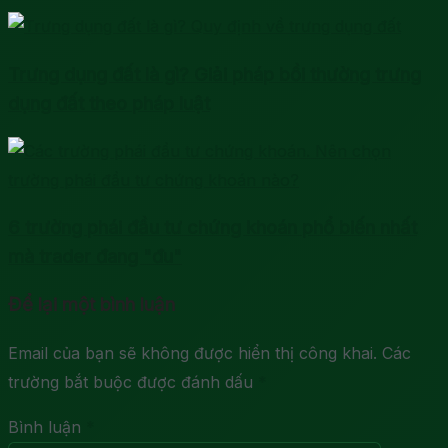
Trưng dụng đất là gì? Giải pháp bồi thường trưng
dụng đất theo pháp luật
6 trường phái đầu tư chứng khoán phổ biến nhất
mà trader đang "đu"
Để lại một bình luận
Email của bạn sẽ không được hiển thị công khai.
Các
trường bắt buộc được đánh dấu
*
Bình luận
*