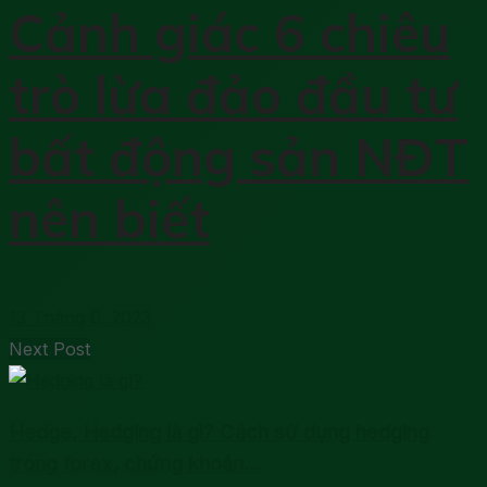
Cảnh giác 6 chiêu
trò lừa đảo đầu tư
bất động sản NĐT
nên biết
13 Tháng 6, 2023
Next Post
Hedge, Hedging là gì? Cách sử dụng hedging
trong forex, chứng khoán...