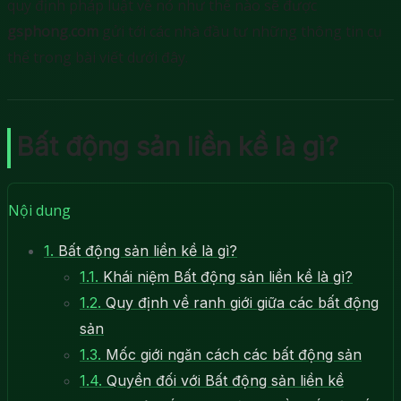
quy định pháp luật về nó như thế nào sẽ được
gsphong.com
gửi tới các nhà đầu tư những thông tin cụ
thể trong bài viết dưới đây.
Bất động sản liền kề là gì?
Nội dung
1.
Bất động sản liền kề là gì?
1.1.
Khái niệm Bất động sản liền kề là gì?
1.2.
Quy định về ranh giới giữa các bất động
sản
1.3.
Mốc giới ngăn cách các bất động sản
1.4.
Quyền đối với Bất động sản liền kề