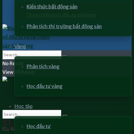
Chiến lược đầu tư mẫu
Kiến thức bất động sản
Chọn chiến lược đầu tư phù hợp
Phân tích thị trường bất động sản
Vàng
No Result
Phân tích vàng
View All Result
Học đầu tư vàng
Học tập
Bất động sản liền
Học đầu tư
No Result