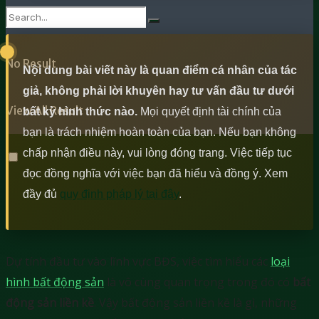
cùng mốc giới
No Result
Nội dung bài viết này là quan điểm cá nhân của tác
giả, không phải lời khuyên hay tư vấn đầu tư dưới
View All Result
bất kỳ hình thức nào.
Mọi quyết định tài chính của
bạn là trách nhiệm hoàn toàn của bạn. Nếu bạn không
chấp nhận điều này, vui lòng đóng trang. Việc tiếp tục
đọc đồng nghĩa với việc bạn đã hiểu và đồng ý. Xem
đầy đủ
quy định pháp lý tại đây
.
Dự tính đầu tư vào lĩnh vực BĐS, việc tìm hiểu các
loại
hình bất động sản
là vô cùng quan trọng trong đó có
bất
động sản liền kề
. Vậy bất động sản liền kề là gì, những