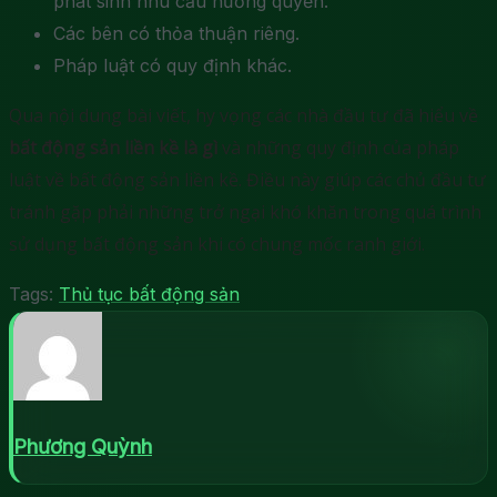
phát sinh nhu cầu hưởng quyền.
Các bên có thỏa thuận riêng.
Pháp luật có quy định khác.
Qua nội dung bài viết, hy vọng các nhà đầu tư đã hiểu về
bất động sản liền kề là gì
và những quy định của pháp
luật về bất động sản liền kề. Điều này giúp các chủ đầu tư
tránh gặp phải những trở ngại khó khăn trong quá trình
sử dụng bất động sản khi có chung mốc ranh giới.
Tags:
Thủ tục bất động sản
Phương Quỳnh