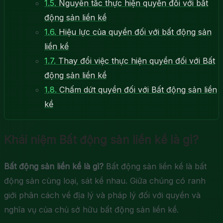
1.5.
Nguyên tắc thực hiện quyền đối với bất
động sản liền kề
1.6.
Hiệu lực của quyền đối với bất động sản
liền kề
1.7.
Thay đổi việc thực hiện quyền đối với Bất
động sản liền kề
1.8.
Chấm dứt quyền đối với Bất động sản liền
kề
Khái niệm Bất động sản liền kề là gì?
Bất động sản liền kề là gì?
Bất động sản liền kề là bất
động sản cùng loại, sát kề nhau. Giữa chúng có ranh
giới phân cách về địa lý và pháp lý đối với quyền và
nghĩa vụ của chủ sở hữu bất động sản liền kề.