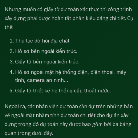
Nhưng muốn có giấy tờ dự toán xác thực thì công trình
xây dựng phải được hoàn tất phần kiểu dáng chi tiết. Cụ
thể:
Thủ tục dò hỏi địa chất.
Hồ sơ bên ngoài kiến trúc.
Giấy tờ bên ngoài kiến trúc.
Hồ sơ ngoài mặt hệ thống điện, điện thoại, máy
tính, camera an ninh…
Giấy tờ thiết kế hệ thống cấp thoát nước.
Ngoài ra, các nhân viên dự toán cần dự trên những bản
vẽ ngoài mặt nhằm tính dự toán chi tiết cho dự án xây
dựng trong đó dự toán này được bao gồm bởi ba bảng
quan trọng dưới đây.