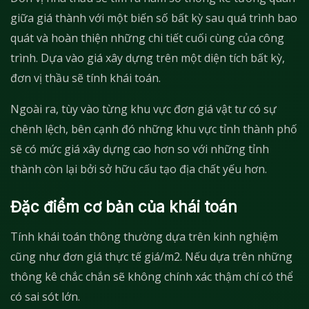
giữa giá thành với một biến số bất kỳ sau quá trình bao
quát và hoàn thiện những chi tiết cuối cùng của công
trình. Dựa vào giá xây dựng trên một diện tích bất kỳ,
đơn vị thầu sẽ tính khái toán.
Ngoài ra, tùy vào từng khu vực đơn giá vật tư có sự
chênh lệch, bên cạnh đó những khu vực tỉnh thành phố
sẽ có mức giá xây dựng cao hơn so với những tỉnh
thành còn lại bởi sở hữu cấu tạo địa chất yếu hơn.
Đặc điểm cơ bản của khái toán
Tính khái toán thông thường dựa trên kinh nghiệm
cũng như đơn giá thực tế giá/m2. Nếu dựa trên những
thông kê chắc chắn sẽ không chính xác thậm chí có thể
có sai sót lớn.