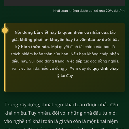
Khái toán không được sai số quá 20% dự tính
Nội dung bài viết này là quan điểm cá nhân của tác
giả, không phải lời khuyên hay tư vấn đầu tư dưới bất
kỳ hình thức nào.
Mọi quyết định tài chính của bạn là
trách nhiệm hoàn toàn của bạn. Nếu bạn không chấp nhận
điều này, vui lòng đóng trang. Việc tiếp tục đọc đồng nghĩa
với việc bạn đã hiểu và đồng ý. Xem đầy đủ
quy định pháp
lý tại đây
.
Trong xây dựng, thuật ngữ khái toán được nhắc đến
khá nhiều. Tuy nhiên, đối với những nhà đầu tư mới
vào nghề thì khái toán là gì vẫn còn là một khái niệm