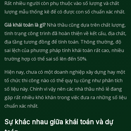
Rất nhiều người còn phụ thuộc vào số lượng và chất
lượng mẫu thống kê để có được con số chuẩn xác nhất.
Giá khái toán là gì?
Nhà thầu cũng dựa trên chất lượng,
tình trạng công trình đã hoàn thiện về kết cấu, địa chất,
địa tầng tương đồng để tính toán. Thông thường, độ
sai lệch của phương pháp tính khái toán rất cao, nhiều
trường hợp có thể sai số lên đến 50%.
Hiện nay, chưa có một doanh nghiệp xây dựng hay một
tổ chức thi công nào có thể quy tụ cũng như phân tích
số liệu này. Chính vì vậy nên các nhà thầu nhỏ lẻ đang
gặp rất nhiều khó khăn trong việc đưa ra những số liệu
chuẩn xác nhất.
Sự khác nhau giữa khái toán và dự