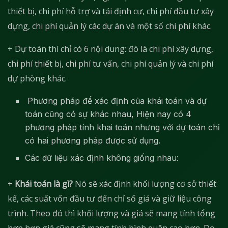
thiết bị, chi phí hỗ trợ và tái định cư, chi phí đầu tư xây
dựng, chi phí quản lý các dự án và một số chi phí khác.
+ Dự toán thì chỉ có 6 nội dung: đó là chi phí xây dựng,
chi phí thiết bị, chi phí tư vấn, chi phí quản lý và chi phí
dự phòng khác.
Phương pháp để xác định của khái toán và dự
toán cũng có sự khác nhau, Hiện nay có 4
phương pháp tính khai toán nhưng với dự toán chỉ
có hai phương pháp được sử dụng.
Các dữ liệu xác định không giống nhau:
+
Khái toán là gì?
Nó sẽ xác định khối lượng cơ sở thiết
kế, các suất vốn đầu tư đến chỉ số giá và giữ liệu công
trình. Theo đó thì khối lượng và giá sẽ mang tính tổng