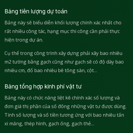
Bảng tiên lượng dự toán
Bảng này sẽ biểu diễn khối lượng chính xác nhất cho
rất nhiều công tác, hạng mục thi công cần phải thực
hiện trong dự án.
Cụ thể trong công trình xây dựng phải xây bao nhiêu
m2 tường bằng gạch cũng như gạch sẽ có độ dày bao
nhiêu cm, đổ bao nhiêu bê tông sàn, cột…
Bảng tổng hợp kinh phí vật tư
Bảng này có chức năng liệt kê chính xác số lượng và
đơn giá thị phần của số đông những vật tư được dùng.
Tính số lượng và số tiền tương ứng với bao nhiêu tấn
xi măng, thép hình, gạch ống, gạch thẻ…