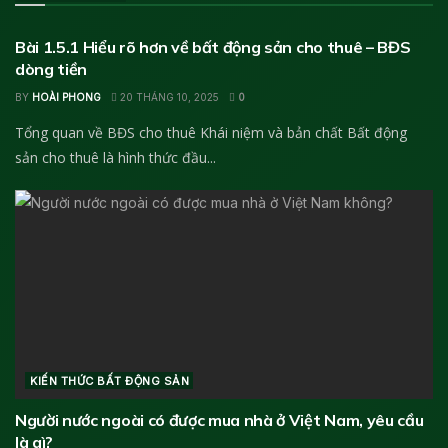
KIẾN THỨC BẤT ĐỘNG SẢN
Bài 1.5.1 Hiểu rõ hơn về bất động sản cho thuê – BĐS
dòng tiền
BY
HOÀI PHONG
20 THÁNG 10, 2025
0
Tổng quan về BĐS cho thuê Khái niệm và bản chất Bất động
sản cho thuê là hình thức đầu...
KIẾN THỨC BẤT ĐỘNG SẢN
Người nước ngoài có được mua nhà ở Việt Nam, yêu cầu
là gì?