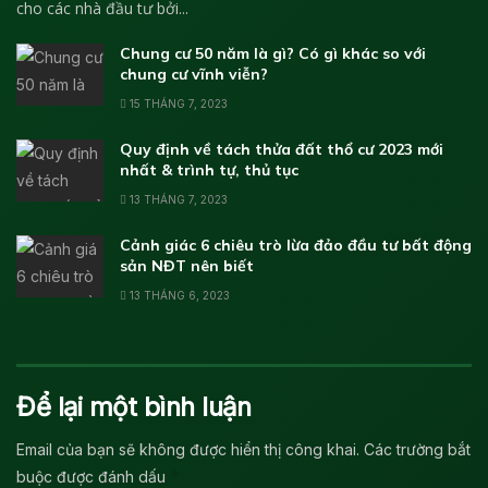
cho các nhà đầu tư bởi...
Chung cư 50 năm là gì? Có gì khác so với
chung cư vĩnh viễn?
15 THÁNG 7, 2023
Quy định về tách thửa đất thổ cư 2023 mới
nhất & trình tự, thủ tục
13 THÁNG 7, 2023
Cảnh giác 6 chiêu trò lừa đảo đầu tư bất động
sản NĐT nên biết
13 THÁNG 6, 2023
Để lại một bình luận
Email của bạn sẽ không được hiển thị công khai.
Các trường bắt
*
buộc được đánh dấu