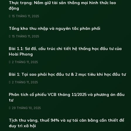
Thực trạng: Nắm giữ tài sản thắng mọi hình thức lao
động
15 THÁNG 11, 2025
Tổng kho thu nhập và nguyên tắc phân phối
15 THÁNG 11, 2025
Bài 1.1: Sơ đồ, cấu trúc chi tiết hệ thống học đầu tư của
Hoài Phong
2 THÁNG 11, 2025
Bài 1: Tại sao phải học đầu tư & 2 mục tiêu khi học đầu tư
2 THÁNG 11, 2025
Phân tích cổ phiếu VCB tháng 11/2025 và phương án đầu
tư
29 THÁNG 10, 2025
Tịch thu vàng, thuế 94% và sự tái cân bằng cần thiết để
duy trì xã hội