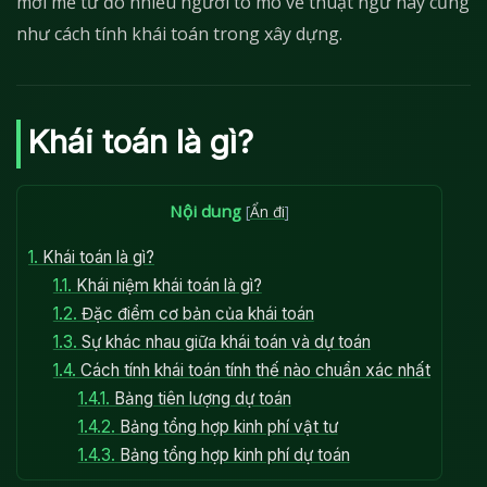
mới mẻ từ đó nhiều người tò mò về thuật ngữ này cũng
như cách tính khái toán trong xây dựng.
Khái toán là gì?
Nội dung
[
Ẩn đi
]
1.
Khái toán là gì?
1.1.
Khái niệm khái toán là gì?
1.2.
Đặc điểm cơ bản của khái toán
1.3.
Sự khác nhau giữa khái toán và dự toán
1.4.
Cách tính khái toán tính thế nào chuẩn xác nhất
1.4.1.
Bảng tiên lượng dự toán
1.4.2.
Bảng tổng hợp kinh phí vật tư
1.4.3.
Bảng tổng hợp kinh phí dự toán