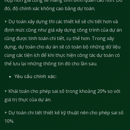
hợp hơn giá cũng sẽ mang tính bình quân cao hơn. Do
đó, độ chính xác không cao bằng dự toán.
+ Dự toán xây dựng thì các thiết kế sẽ chi tiết hơn và
định mức cũng như giá xây dựng công trình của dự án
cũng được tính toán chi tiết, cụ thể hơn. Trong xây
dựng, dự toán cho dự án sẽ có toàn bộ những dữ liệu
cùng các tiện ích để khi thực hiện công tác dự toán có
thể lưu lại những thông tin đó cho lần sau.
Yêu cầu chính xác:
+ Khái toán cho phép sai số trong khoảng 20% so với
giá trị thực của dự án.
+ Dự toán chi tiết thiết kế kỹ thuật nên cho phép sai số
10%.