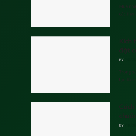
Mua nhà 
các thành
Kích 
đặt c
BY
PHƯƠN
Trong xâ
tạo lối l
Cách 
chuẩ
BY
PHƯƠN