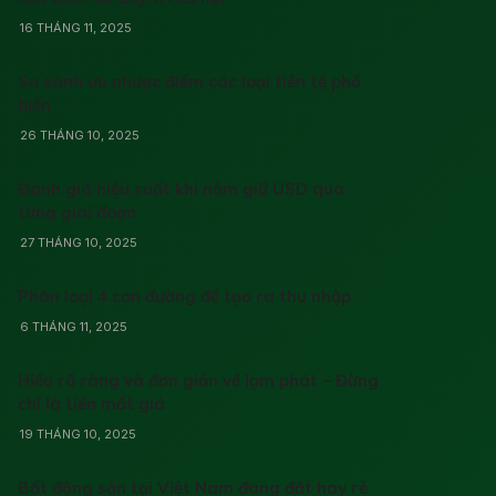
16 THÁNG 11, 2025
So sánh ưu nhược điểm các loại tiền tệ phổ
biến
26 THÁNG 10, 2025
Đánh giá hiệu suất khi nắm giữ USD qua
từng giai đoạn
27 THÁNG 10, 2025
Phân loại 4 con đường để tạo ra thu nhập
6 THÁNG 11, 2025
Hiểu rõ ràng và đơn giản về lạm phát – Đừng
chỉ là tiền mất giá
19 THÁNG 10, 2025
Bất động sản tại Việt Nam đang đắt hay rẻ