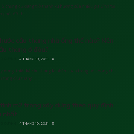
ở chung cư đang trở thành xu hướng của nhiều gia đình tại
 phố, đô thị ...
thước cầu thang nhà ống thế nào? Nên
ầu thang ở đâu?
G QUỲNH
4 THÁNG 10, 2021
0
y dựng, thiết kế cầu thang là phần quan trọng nó không chỉ
ên tầng cầu thang ...
tính m2 trong xây dựng theo quy định
n nhất
G QUỲNH
4 THÁNG 10, 2021
0