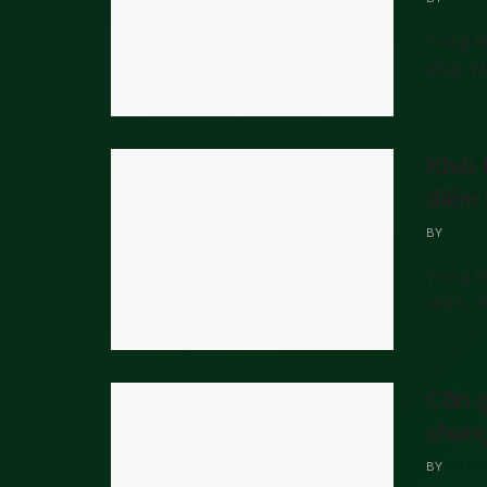
Trong xâ
công. Vậ
Khái 
điểm
BY
PHƯƠN
Trong xâ
nhiên, đ
Căn g
chung
BY
PHƯƠN