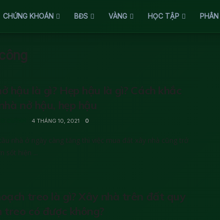
CHỨNG KHOÁN
BĐS
VÀNG
HỌC TẬP
PHÂN
 công
ở hậu là gì? Hẹp hậu là gì? Cách khắc
nhà nở hậu, hẹp hậu
G QUỲNH
4 THÁNG 10, 2021
0
cầu nhà ở ngày càng tăng thì việc mua đất xây nhà cũng trở
 sốt hiện ...
oạch treo là gì? Xây nhà trên đất quy
 treo có được không?