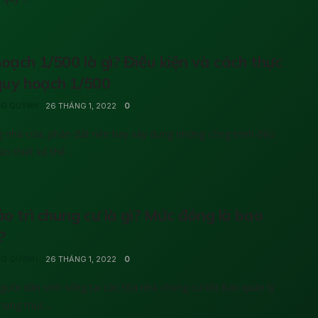
oạch 1/500 là gì? Điều kiện và cách thực
quy hoạch 1/500
G QUỲNH
26 THÁNG 1, 2022
0
 nhà cửa, phân đất nền hay xây dựng những công trình đều
n thiết kế thể ...
ảo trì chung cư là gì? Mức đóng là bao
?
G QUỲNH
26 THÁNG 1, 2022
0
người dân sinh sống tại các tòa nhà chung cư khi Ban quản lý
hạng mục ...