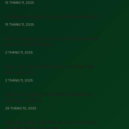
15 THÁNG 11, 2025
Tổng kho thu nhập và nguyên tắc phân phối
15 THÁNG 11, 2025
Bài 1.1: Sơ đồ, cấu trúc chi tiết hệ thống học
đầu tư của Hoài Phong
2 THÁNG 11, 2025
Bài 1: Tại sao phải học đầu tư & 2 mục tiêu
khi học đầu tư
2 THÁNG 11, 2025
Phân tích cổ phiếu VCB tháng 11/2025 và
phương án đầu tư
29 THÁNG 10, 2025
Tịch thu vàng, thuế 94% và sự tái cân bằng
cần thiết để duy trì xã hội