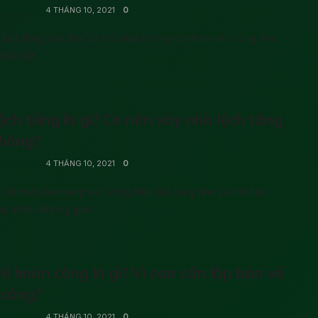
G QUỲNH
4 THÁNG 10, 2021
0
bất động sản, bất cứ chủ đầu tư hay cá nhân nào cũng đều
hải đất ...
ệch tầng là gì? Có nên xây nhà lệch tầng
không?
G QUỲNH
4 THÁNG 10, 2021
0
ết kế nhà vừa mang xu hướng hiện đại cũng như có thể tận
c nhiều không gian ...
ẽ hoàn công là gì? Vì sao cần lập bản vẽ
 công?
G QUỲNH
4 THÁNG 10, 2021
0