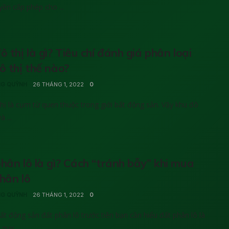
ền cấp phép cho ...
ô thị là gì? Tiêu chí đánh giá phân loại
ô thị thế nào?
G QUỲNH
26 THÁNG 1, 2022
0
hị là cụm từ quen thuộc trong giới bất động sản. Vậy khu đô
à ...
hân lô là gì? Cách “tránh bẫy” khi mua
hân lô
G QUỲNH
26 THÁNG 1, 2022
0
ất động sản đất phân lô trước tiên bạn cần hiểu đất phân lô là
quy ...