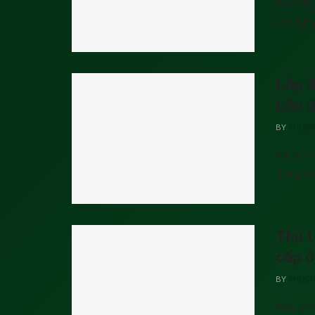
Tính chi
xây dựng.
Lắp đ
Lắp đ
BY
PHƯƠN
Với xu h
thang má
Thủ t
cấp ở
BY
PHƯƠN
Giấy phé