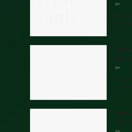
BY
PHƯƠN
Mua bán 
sợ mua p
Nhà l
hay 
BY
PHƯƠN
Việc thi
dụng đượ
Bản v
hoàn
BY
PHƯƠN