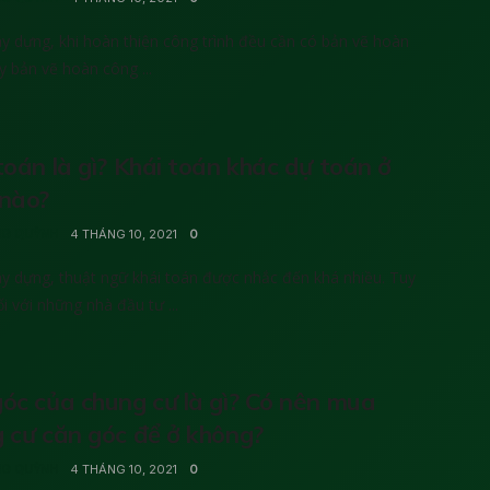
y dựng, khi hoàn thiện công trình đều cần có bản vẽ hoàn
y bản vẽ hoàn công ...
toán là gì? Khái toán khác dự toán ở
 nào?
G QUỲNH
4 THÁNG 10, 2021
0
y dựng, thuật ngữ khái toán được nhắc đến khá nhiều. Tuy
ối với những nhà đầu tư ...
óc của chung cư là gì? Có nên mua
 cư căn góc để ở không?
G QUỲNH
4 THÁNG 10, 2021
0