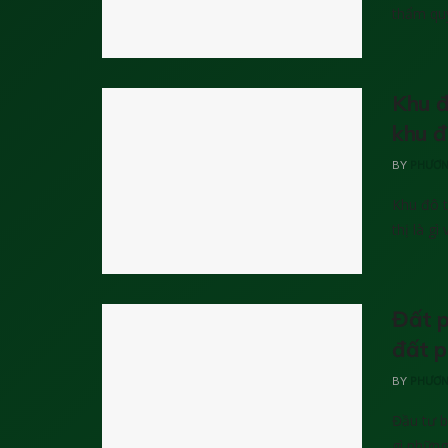
thẩm quy
Khu đ
khu đ
BY
PHƯƠN
Khu đô t
thị là gì v
Đất p
đất p
BY
PHƯƠN
Đầu tư b
gì những 