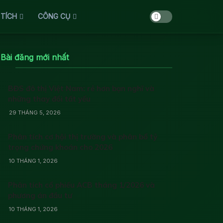
 TÍCH
CÔNG CỤ
Bài đăng mới nhất
BĐS đô thị Việt Nam: rẻ hơn bạn nghĩ và
những thay đổi tất yếu
29 THÁNG 5, 2026
Phân tích cơ hội thị trường và phân bổ tỷ
trọng chứng khoán cho 2026
10 THÁNG 1, 2026
Phân tích cổ phiếu ACB tháng 1/2026 và
phương án đầu tư
10 THÁNG 1, 2026