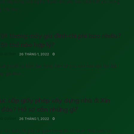
 phí xây dựng nhà ở phụ thuộc chủ yếu vào cách tính m2 trong
 Vậy quy ...
ặt thang máy gia đình chi phí bao nhiêu?
ặt thế nào hợp lý?
G QUỲNH
26 THÁNG 1, 2022
0
ướng thiết kế hiện đại, nhiều tiện ích cho căn nhà việc lắp đặt
y gia đình ...
ục cấp giấy phép xây dựng nhà ở: Xin
 đâu? Hồ sơ cần những gì?
G QUỲNH
26 THÁNG 1, 2022
0
p xây dựng là giấy tờ quan trọng do cơ quan Nhà nước có