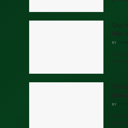
Quy h
hiện 
BY
PHƯƠN
Xây dựng
cần có bả
Phí b
nhiêu
BY
PHƯƠN
Đối với 
nhắc về 