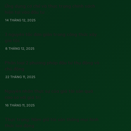
Ứng dụng cơ chế và thực trạng chính sách
hiện tại vào đầu tư
14 THÁNG 12, 2025
3 nguyên tắc đơn giản trong công thức xây
gia tộc
8 THÁNG 12, 2025
Phân loại 2 phương pháp đầu tư thụ động và
chủ động
22 THÁNG 11, 2025
Nguyên nhân thực sự của giá tài sản quá
cao so với giá trị
16 THÁNG 11, 2025
Thực trạng: Nắm giữ tài sản thắng mọi hình
thức lao động