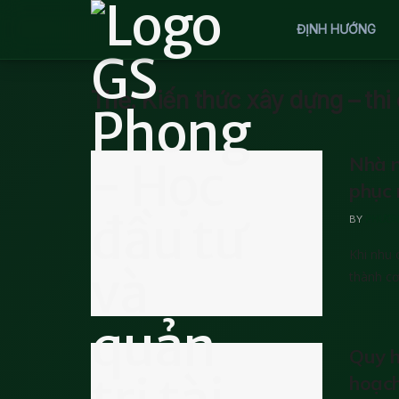
ĐỊNH HƯỚNG
Thẻ:
Kiến thức xây dựng – thi
Nhà n
phục 
BY
PHƯƠN
Khi nhu 
thành cơn
Quy h
hoạch