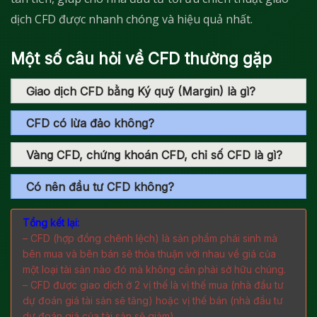
dịch CFD được nhanh chóng và hiệu quả nhất.
Một số câu hỏi về CFD thường gặp
Giao dịch CFD bằng Ký quỹ (Margin) là gì?
CFD có lừa đảo không?
Vàng CFD, chứng khoán CFD, chỉ số CFD là gì?
Có nên đầu tư CFD không?
Tổng kết lại:
– CFD (hợp đồng chênh lệch) là sản phẩm phái sinh mà
bên mua và bên bán sẽ thỏa thuận với nhau về giá của
một loại tài sản nào đó mà không cần phải sở hữu chúng.
– CFD được giao dịch ở 2 vị thế là vị thế mua (nhà đầu tư
dự đoán giá tài sản sẽ tăng) hoặc vị thế bán (nhà đầu tư
dự đoán giá của tài sản sẽ giảm)