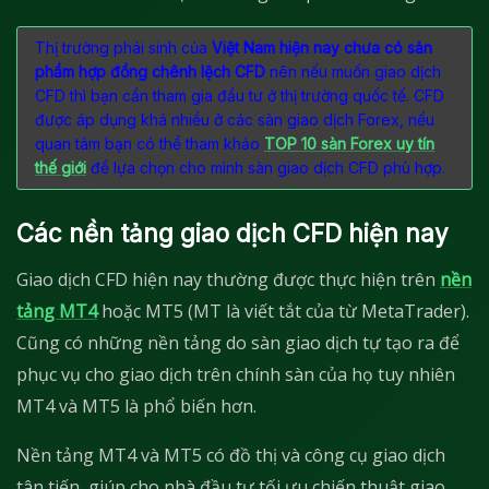
Thị trường phái sinh của
Việt Nam hiện nay chưa có sản
phẩm hợp đồng chênh lệch CFD
nên nếu muốn giao dịch
CFD thì bạn cần tham gia đầu tư ở thị trường quốc tế. CFD
được áp dụng khá nhiều ở các sàn giao dịch Forex, nếu
quan tâm bạn có thể tham khảo
TOP 10 sàn Forex uy tín
thế giới
để lựa chọn cho mình sàn giao dịch CFD phù hợp.
Các nền tảng giao dịch CFD hiện nay
Giao dịch CFD hiện nay thường được thực hiện trên
nền
tảng MT4
hoặc MT5 (MT là viết tắt của từ MetaTrader).
Cũng có những nền tảng do sàn giao dịch tự tạo ra để
phục vụ cho giao dịch trên chính sàn của họ tuy nhiên
MT4 và MT5 là phổ biến hơn.
Nền tảng MT4 và MT5 có đồ thị và công cụ giao dịch
tân tiến, giúp cho nhà đầu tư tối ưu chiến thuật giao