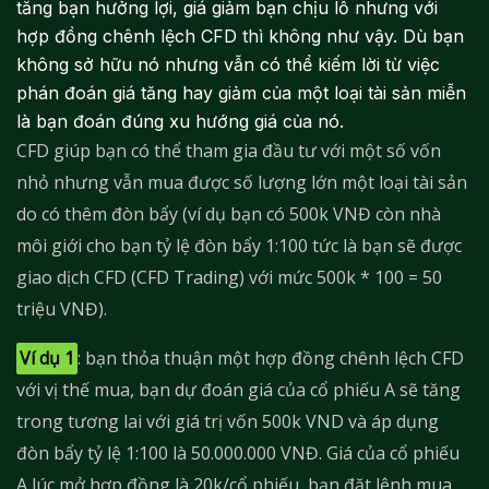
tăng bạn hưởng lợi, giá giảm bạn chịu lỗ nhưng với
hợp đồng chênh lệch CFD thì không như vậy. Dù bạn
không sở hữu nó nhưng vẫn có thể kiếm lời từ việc
phán đoán giá tăng hay giảm của một loại tài sản miễn
là bạn đoán đúng xu hướng giá của nó.
CFD giúp bạn có thể tham gia đầu tư với một số vốn
nhỏ nhưng vẫn mua được số lượng lớn một loại tài sản
do có thêm đòn bẩy (ví dụ bạn có 500k VNĐ còn nhà
môi giới cho bạn tỷ lệ đòn bẩy 1:100 tức là bạn sẽ được
giao dịch CFD (CFD Trading) với mức 500k * 100 = 50
triệu VNĐ).
Ví dụ 1
: bạn thỏa thuận một hợp đồng chênh lệch CFD
với vị thế mua, bạn dự đoán giá của cổ phiếu A sẽ tăng
trong tương lai với giá trị vốn 500k VND và áp dụng
đòn bẩy tỷ lệ 1:100 là 50.000.000 VNĐ. Giá của cổ phiếu
A lúc mở hợp đồng là 20k/cổ phiếu, bạn đặt lệnh mua