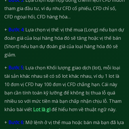
+
Bước 3
: Lựa chọn loại hợp đồng chênh lệch CFD muốn
tham gia đầu tư, ví dụ như CFD cổ phiếu, CFD chỉ số,
CFD ngoại hối, CFD hàng hóa…
+
Bước 4
: Lựa chọn vị thế: vị thế mua (Long) nếu bạn dự
đoán giá của loại hàng hóa đó sẽ tăng hoặc vị thế bán
(Short) nếu bạn dự đoán giá của loại hàng hóa đó sẽ
giảm.
+
Bước 5
: Lựa chọn Khối lượng giao dịch (lot), mỗi loại
tài sản khác nhau sẽ có số lot khác nhau, ví dụ 1 lot là
10 đơn vị CFD hay 100 đơn vị CFD chẳng hạn. Cái này
bạn cần tính toán kỹ lưỡng để không bị thua lỗ quá
nhiều so với mức tiền mà bạn chấp nhận chịu lỗ. Tham
khảo bài viết
Lot là gì
để hiểu hơn về thuật ngữ này.
+
Bước 6
: Mở lệnh ở vị thế mua hoặc bán mà bạn đã lựa