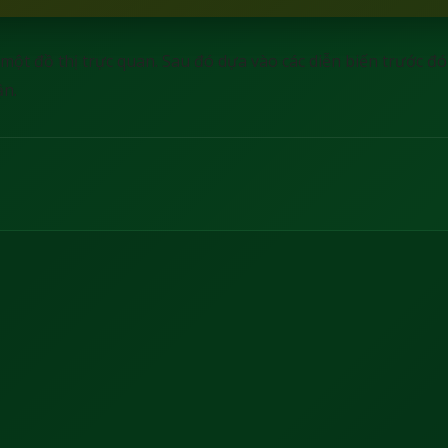
n một đồ thị trực quan. Sau đó dựa vào các diễn biến trước đ
ận.