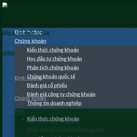
Định hướng
Chứng khoán
Kiến thức chứng khoán
Học đầu tư chứng khoán
Phân tích chứng khoán
Chứng khoán quốc tế
Định hướng
Đánh giá cổ phiếu
Đánh giá công ty chứng khoán
Chứng khoán
Thông tin doanh nghiệp
BĐS
Kiến thức chứng khoán
Kiến thức bất động sản
Phân tích thị trường bất động sản