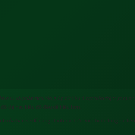
n cứu và phân tích. Nó giúp dữ liệu được hiển thị trực quan,
 đồ thị hay biểu đồ đều dễ hiểu hơn.
nh của bạn sẽ dễ dàng chính xác hơn. Việc hình dung ra diễn