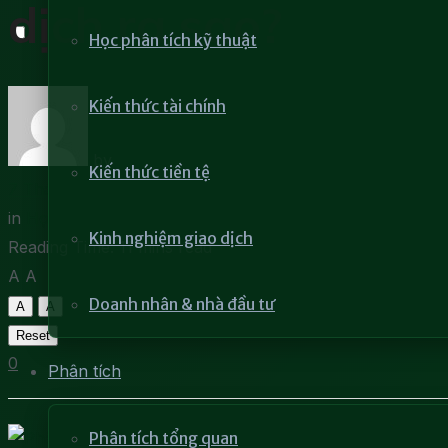
dịch ra sao?
Học phân tích kỹ thuật
Kiến thức tài chính
by
Hoài Phong
Kiến thức tiền tệ
7 Tháng 8, 2023
in
Học phân tích kỹ thuật
Kinh nghiệm giao dịch
Reading Time: 11 mins read
A
A
Doanh nhân & nhà đầu tư
A
A
Reset
0
Phân tích
Phân tích tổng quan