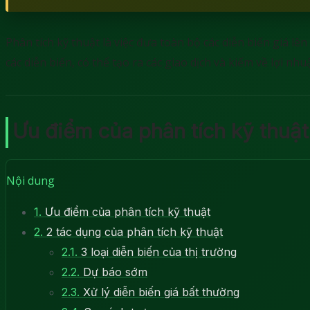
Phân tích kỹ thuật là việc đưa toàn bộ các diễn biến giá lê
các diễn biến, có thể tạo ra các giao dịch và kiếm về lợi nhu
Ưu điểm của phân tích kỹ thuật
Nội dung
1.
Ưu điểm của phân tích kỹ thuật
2.
2 tác dụng của phân tích kỹ thuật
2.1.
3 loại diễn biến của thị trường
2.2.
Dự báo sớm
2.3.
Xử lý diễn biến giá bất thường