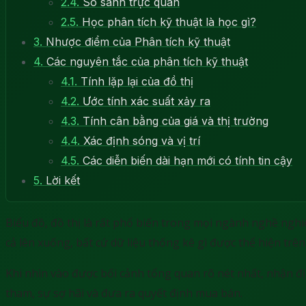
2.4.
So sánh trực quan
2.5.
Học phân tích kỹ thuật là học gì?
3.
Nhược điểm của Phân tích kỹ thuật
4.
Các nguyên tắc của phân tích kỹ thuật
4.1.
Tính lặp lại của đồ thị
4.2.
Ước tính xác suất xảy ra
4.3.
Tính cân bằng của giá và thị trường
4.4.
Xác định sóng và vị trí
4.5.
Các diễn biến dài hạn mới có tính tin cậy
5.
Lời kết
Biểu đồ, đồ thị là rất phổ biến trong mọi ngành nghề nghiê
cả lên xuống, bất cứ dữ liệu thống kê gì được thể hiện trên
Khi nhìn vào được bối cảnh tổng quan rõ nét nhất, nhận đị
tham, sự sợ hãi và đưa ra quyết định mua bán.