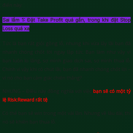
điển này:
Sai lầm 1: Đặt Take Profit quá gần, trong khi đặt Stop
Loss quá xa
Tức là bạn rất giỏi gồng lỗ, nhưng khi vừa lấy lãi bạn đã
nhanh chóng chốt lời ngay lập tức. Bạn làm như vậy vì
bạn luôn lo lắng, sợ mình giao dịch sai, sợ mình thua lỗ.
Chính vì vậy khi có chút lãi, bạn đã nhanh chóng chốt lời –
vì nó cho bạn cảm giác chiến thắng?
NHƯNG – Điều này đồng nghĩa với việc
bạn sẽ có một tỷ
lệ Risk:Reward rất tệ
.
Có thể bạn sẽ win trong một vài lần. Nhưng về lâu dài, thì
nó sẽ khiến bạn thua lỗ.