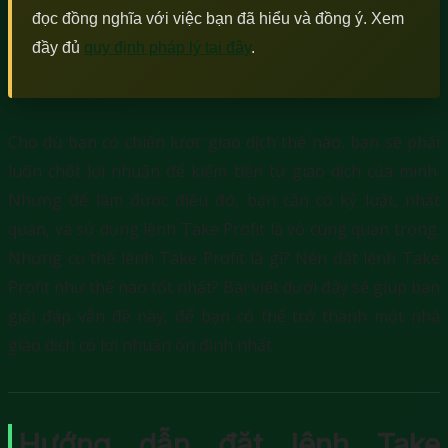
đọc đồng nghĩa với việc bạn đã hiểu và đồng ý. Xem
đầy đủ
quy định pháp lý tại đây
.
Cho dù bạn có chiến lược giao dịch thế nào, bạn sẽ phải
luôn chốt lợi nhuận để kiếm tiền từ giao dịch của mình.
Nhưng để làm được điều đó, bạn cần có kỷ luật, nhất
quán, và sử dụng lệnh Take Profit là vô cùng quan trọng.
Nhưng cụ thể lệnh Take Profit là gì? Nên đặt lệnh Take
Profit như thế nào tốt nhất? Bài viết dưới đây sẽ giúp bạn
giải đáp vẫn đề này, để bạn có thể trở thành một nhà
giao dịch có lợi nhuận ổn định nhất.
Hướng dẫn đặt lệnh Take