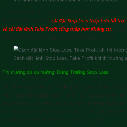
– Khi xuất hiện nến tăng, bạn có thể vào lệnh. Sau đó, vì
là lệnh LONG nên nhớ
cài đặt Stop Loss thấp hơn hỗ trợ,
và cài đặt lệnh Take Profit cũng thấp hơn Kháng cự.
Đừng
bao giờ đặt TP, SL ở đúng vùng hỗ trợ/kháng cự nhé.
Cách đặt lệnh Stop Loss, Take Profit khi thị trường 
Thị trường có xu hướng: Dùng Trailing Stop Loss
Có thể khi nghe đến từ “Trailing Stop Loss”, bạn sẽ thắc
mắc rằng bạn đang muốn “chốt lời”, tại sao mình lại
khuyên bạn dùng lệnh “cắt lỗ”. À, thực ra nó chỉ là vấn đề
tên gọi. Mình thấy lệnh này rất ữu ích để bạn dùng để
chốt lời trong điều kiện thị trường có xu hướng.