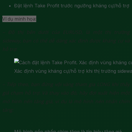
Đặt lệnh Take Profit trước ngưỡng kháng cự/hỗ trợ
Ví dụ minh họa:
– Đồ thị bên dưới của EURUSD, là một thị trường
sideway, bạn có thể dễ dàng xác định được kháng cự và
hỗ trợ.
Xác định vùng kháng cự/hỗ trợ khi thị trường sidew
– Tiếp theo, bạn đừng vội vàng tham gia LONG khi thấy
giá chạm hỗ trợ. Và thay vào đó, hãy đợi xuất hiện một
mô hình nến tăng giá, ví dụ là mô hình nến nhấn chìm
tăng:
Mô hình nền nhấn chìm tăng là tín hiệu tăng giá