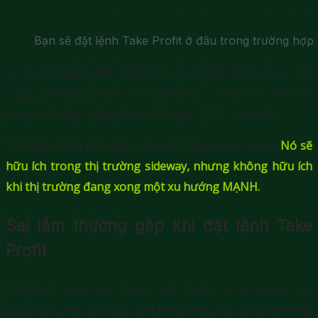
Bạn sẽ đặt lệnh Take Profit ở đâu trong trường hợ
Sẽ thật đáng buồn, đáng lẽ bạn có thể kiếm được 100
USD, 200 USD, thậm chí 1000 USD…, nhưng vì chốt lời
sớm, số lãi bạn nhận được chỉ bằng 1/2, 1/3 chỗ đõ?
Thế nên, điều hạn chế của lệnh Take Profit đó là:
Nó sẽ
hữu ích trong thị trường sideway, nhưng không hữu ích
khi thị trường đang xong một xu hướng MẠNH.
Sai lầm thường gặp khi đặt lệnh Take
Profit
Nếu bạn muốn trở thành một trader có lợi nhuận ổn
định, bạn phải đảm bảo sẽ không mắc phải 2 sai lầm kinh