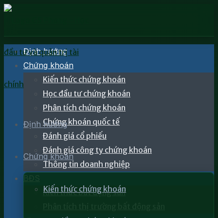
Định hướng
Chứng khoán
Kiến thức chứng khoán
Học đầu tư chứng khoán
Phân tích chứng khoán
Chứng khoán quốc tế
Định hướng
Đánh giá cổ phiếu
Đánh giá công ty chứng khoán
Chứng khoán
Thông tin doanh nghiệp
BĐS
Kiến thức chứng khoán
Kiến thức bất động sản
Phân tích thị trường bất động sản