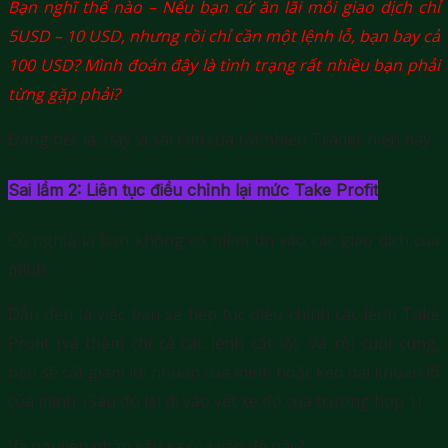
Bạn nghĩ thế nào – Nếu bạn cứ ăn lãi mỗi giao dịch chỉ
5USD – 10 USD, nhưng rồi chỉ cần một lệnh lỗ, bạn bay cả
100 USD? Mình đoán đây là tình trạng rất nhiều bạn phải
từng gặp phải?
Đáng tiếc là, đây là sai lầm của rất nhiều Trader hiện nay.
Sai lầm 2: Liên tục điều chỉnh lại mức Take Profit
Có nghĩa là bạn không có niềm tin vào các giao dịch của
mình…
Dẫn đến là việc bạn sẽ tiếp tục điều chỉnh các lệnh Take
Profit (và thậm chí cả các lệnh cắt lỗ). Và rồi cuối cùng,
bạn sẽ cắt giảm lợi nhuận của mình hoặc kéo dài khoản lỗ
của mình. (Sau đó lại đi vào vết xe đổ của trường hợp 1).
Và nguyên nhân sâu xa của vấn đề này?