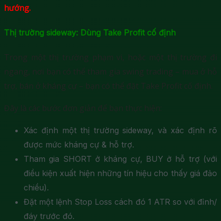
hướng.
Thị trường sideway: Dùng Take Profit cố định
Trong một thị trường phạm vi, hoặc một thị trường đi
ngang, nơi bạn có thể tham gia swing trading – mua ở hỗ
trợ, bán ở kháng cự – bạn có thể đặt Take Profit cố định.
Đây là các bước đơn giản để bạn thực hiện:
Xác định một thị trường sideway, và xác định rõ
được mức kháng cự & hỗ trợ.
Tham gia SHORT ở kháng cự, BUY ở hỗ trợ (với
điều kiện xuất hiện những tín hiệu cho thấy giá đảo
chiều).
Đặt một lệnh Stop Loss cách đó 1 ATR so với đỉnh/
đáy trước đó.