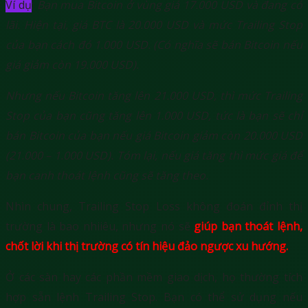
Ví dụ
:
Bạn mua Bitcoin ở vùng giá 17.000 USD và đang có
lãi. Hiện tại, giá BTC là 20.000 USD và mức Trailing Stop
của bạn cách đó 1.000 USD. (Có nghĩa sẽ bán Bitcoin nếu
giá giảm còn 19.000 USD).
Nhưng nếu Bitcoin tăng lên 21.000 USD, thì mức Trailing
Stop của bạn cũng tăng lên 1.000 USD, tức là bạn sẽ chỉ
bán Bitcoin của bạn nếu giá Bitcoin giảm còn 20.000 USD
(21.000 – 1.000 USD). Tóm lại, nếu giá tăng thì mức giá để
bạn canh thoát lệnh cũng sẽ tăng theo.
Nhìn chung, Trailing Stop Loss không đoán đỉnh thị
trường là bao nhiiêu, nhưng nó sẽ
giúp bạn thoát lệnh,
chốt lời khi thị trường có tín hiệu đảo ngược xu hướng.
Ở các sàn hay các phần mềm giao dịch, họ thường tích
hợp sẵn lệnh Trailing Stop. Bạn có thể sử dụng nếu