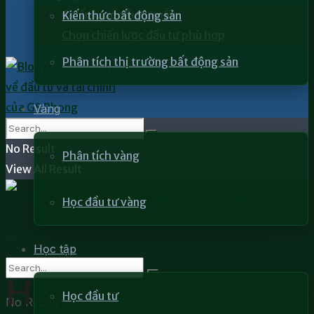
Chiến lược đầu tư mẫu
Kiến thức bất động sản
Chọn chiến lược đầu tư phù hợp
Phân tích thị trường bất động sản
Vàng
No Result
Phân tích vàng
View All Result
Học đầu tư vàng
Học tập
Hướng dẫn cách
Học đầu tư
No Result