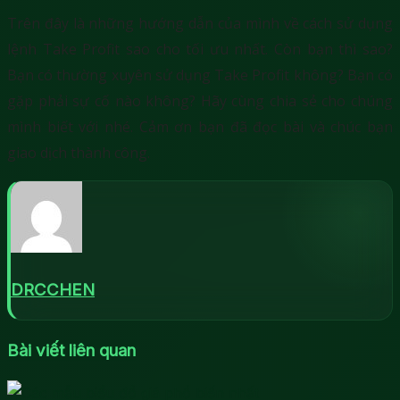
Trên đây là những hướng dẫn của mình về cách sử dụng
lệnh Take Profit sao cho tối ưu nhất. Còn bạn thì sao?
Bạn có thường xuyên sử dụng Take Profit không? Bạn có
gặp phải sự cố nào không? Hãy cùng chia sẻ cho chúng
mình biết với nhé. Cảm ơn bạn đã đọc bài và chúc bạn
giao dịch thành công.
DRCCHEN
Bài viết liên quan