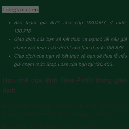
Trong ví dụ trên:
Bạn tham gia BUY cho cặp USD/JPY ở mức:
130,718
Giao dịch của bạn sẽ kết thúc và bạncó lãi nếu giá
chạm vào lệnh Take Profit của bạn ở mức 136,876
Giao dịch của bạn sẽ kết thúc và bạn sẽ thua lỗ nếu
giá chạm mức Stop Loss của bạn tại 126.403.
Hạn chế của lệnh Take Profit trong giao
dịch
Bạn hẳn đã biết rằng các lệnh Take Profit (chốt lời) là
điều cần thiết để bạn thu lợi nhuận giao dịch của mình.
Nhưng đây là một chút khó khăn: Mặc dù bạn luôn đặt