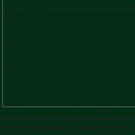
Tất nhiên, nội dung bài viết này mình chỉ nói qua về kỹ
thuật sử dụng Trailing Stop Loss. Chi tiết hơn về lệnh này