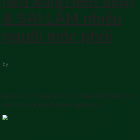
& SAI LẦM nhiều
người mắc phải
by
DRCCHEN
14 Tháng 7, 2023
0
Mô hình nến 3 chàng lính trắng (Three White Soldiers) là
một mô hình rất phổ biến trong phân tích...