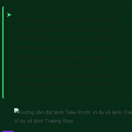
***
Trailing Stop Loss, nhưng về cơ bản là một
lệnh giúp bạn chốt lợi nhuận. Nếu với lệnh
Take Profit (chốt lời) thông thường, bạn đặt
chốt lời tại điểm nào thì khi giá xuống tới điểm
đó lệnh sẽ được đóng tự động, nhưng với
Trailing Stop, điểm đóng lệnh sẽ luôn di
chuyển theo cùng chiều xu hướng của lệnh,
giúp cho bạn có thể lãi nhiều nhất có thể. ***
Ví dụ về lệnh Trailing Stop