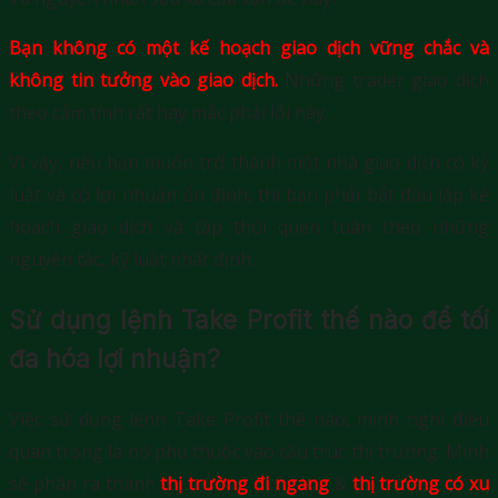
Bạn không có một kế hoạch giao dịch vững chắc và
không tin tưởng vào giao dịch.
Những trader giao dịch
theo cảm tính rất hay mắc phải lỗi này.
Vì vậy, nếu bạn muốn trở thành một nhà giao dịch có kỷ
luật và có lợi nhuận ổn định, thì bạn phải bắt đầu lập kế
hoạch giao dịch và tập thói quen tuân theo những
nguyên tắc, kỹ luật nhất định.
Sử dụng lệnh Take Profit thế nào để tối
đa hóa lợi nhuận?
Việc sử dụng lệnh Take Profit thế nào, mình nghĩ điều
quan trọng là nó phụ thuộc vào cấu trúc thị trường. Mình
sẽ phân ra thành
thị trường đi ngang
&
thị trường có xu