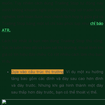
muốn. Tuy nhiên cách dùng Trailing Stop tự động này
mình không khuyến nghị (nó chỉ phù hợp với trader kinh
nghiệm, tính toán được mức chênh lệch hợp lý giữa giá và
Trailing Stop bằng một số chỉ báo phức tạp như
chỉ báo
ATR..
.
Cách tốt nhất là bạn nên dùng Trailing Stop thủ công.
Tức là luôn theo dõi và bám sát thị trường, thoát lệnh khi
giá có tín hiệu đảo chiều. Có rất nhiều cách làm cho bạn.
Ví dụ:
Dựa vào cấu trúc thị trường
: Ví dụ một xu hướng
tăng bao gồm các đỉnh và đáy sau cao hơn đỉnh
và đáy trước. Nhưng khi giá hình thành một đáy
sau thấp hơn đáy trước, bạn có thể thoát vị thế.