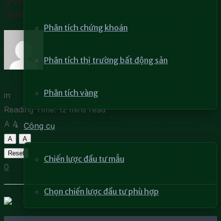
qua bài viết này nhé.
Phân tích chứng khoán
Phân tích thị trường bất động sản
by
DRCCHEN
26 Tháng 4, 2023
Phân tích vàng
in
Học phân tích kỹ thuật
Reading Time: 12 mins read
A
A
Công cụ
A
A
Reset
Chiến lược đầu tư mẫu
0
Chọn chiến lược đầu tư phù hợp